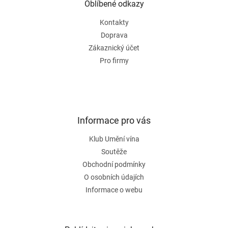
a
Oblíbené odkazy
t
Kontakty
í
Doprava
Zákaznický účet
Pro firmy
Informace pro vás
Klub Umění vína
Soutěže
Obchodní podmínky
O osobních údajích
Informace o webu