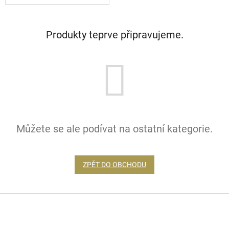
Produkty teprve připravujeme.
Můžete se ale podívat na ostatní kategorie.
ZPĚT DO OBCHODU
Z
á
p