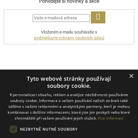
Pohlídejte si novinky a akce
PŘIHLÁSIT
Vložením e-mailu souhlasíte s
SE
podmínkami ochrany osobních údajů
Platební metody
×
Tyto webové stránky používají
soubory cookie.
K personalizaci obsahu, reklam a analýze návštěvnosti používáme
Dopravci
soubory cookie. Informace o vašem používání našich stránek také
sdílíme s našimi reklamními a analytickými partnery, kteří je mohou
kombinovat s dalšími informacemi, které jste jim poskytli nebo které
shromáždili při vašem používání jejich služeb.
Více informací
NEZBYTNĚ NUTNÉ SOUBORY