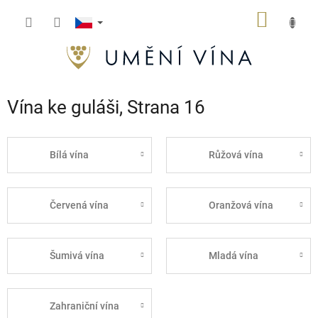
Přejít
NÁKUP
na
obsah
KOŠÍK
Vína ke guláši
, Strana 16
Bílá vína
Růžová vína
Červená vína
Oranžová vína
Šumivá vína
Mladá vína
Zahraniční vína