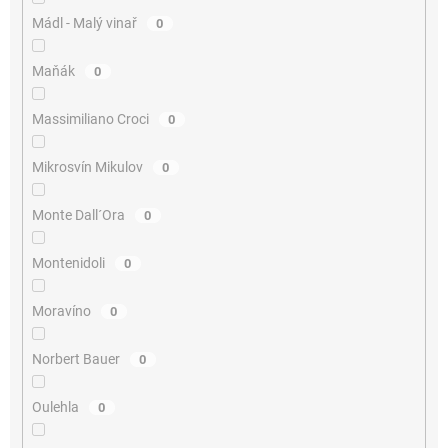
Mádl - Malý vinař
0
Maňák
0
Massimiliano Croci
0
Mikrosvín Mikulov
0
Monte Dall´Ora
0
Montenidoli
0
Moravíno
0
Norbert Bauer
0
Oulehla
0