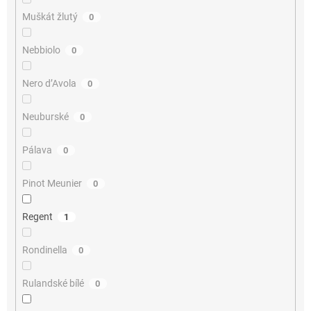
Muškát žlutý
0
Nebbiolo
0
Nero d’Avola
0
Neuburské
0
Pálava
0
Pinot Meunier
0
Regent
1
Rondinella
0
Rulandské bílé
0