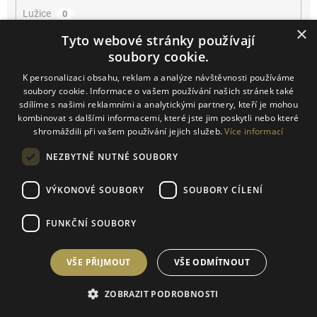
Lužice
0
×
Tyto webové stránky používají
Mikulčice
0
soubory cookie.
K personalizaci obsahu, reklam a analýze návštěvnosti používáme
Mikulov
0
soubory cookie. Informace o vašem používání našich stránek také
sdílíme s našimi reklamními a analytickými partnery, kteří je mohou
Miroslav
0
kombinovat s dalšími informacemi, které jste jim poskytli nebo které
shromáždili při vašem používání jejich služeb.
Více informací
Němčičky
0
NEZBYTNĚ NUTNÉ SOUBORY
Novosedly
0
VÝKONOVÉ SOUBORY
SOUBORY CÍLENÍ
Novosedly na Moravě
0
FUNKČNÍ SOUBORY
Olbrahomice
0
VŠE PŘIJMOUT
VŠE ODMÍTNOUT
Pavlov
0
ZOBRAZIT PODROBNOSTI