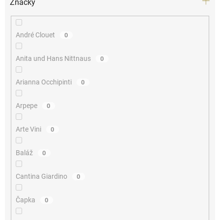
Značky
André Clouet
0
Anita und Hans Nittnaus
0
Arianna Occhipinti
0
Arpepe
0
Arte Vini
0
Baláž
0
Cantina Giardino
0
Čapka
0