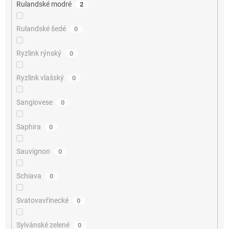
Rulandské modré
2
Rulandské šedé
0
Ryzlink rýnský
0
Ryzlink vlašský
0
Sangiovese
0
Saphira
0
Sauvignon
0
Schiava
0
Svatovavřinecké
0
Sylvánské zelené
0