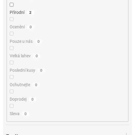
Přírodní
2
Ocenění
0
Pouze u nás
0
Velká lahev
0
Poslední kusy
0
Ochutnejte
0
Doprodej
0
Sleva
0