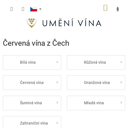
Přejít
NÁKUP
na
obsah
KOŠÍK
Červená vína z Čech
Bílá vína
Růžová vína
Červená vína
Oranžová vína
Šumivá vína
Mladá vína
Zahraniční vína