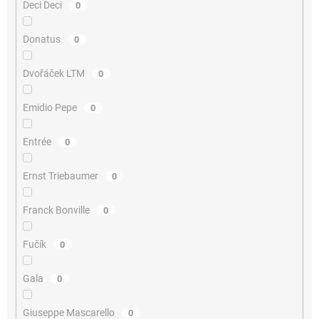
Deci Deci
0
Donatus
0
Dvořáček LTM
0
Emidio Pepe
0
Entrée
0
Ernst Triebaumer
0
Franck Bonville
0
Fučík
0
Gala
0
Giuseppe Mascarello
0