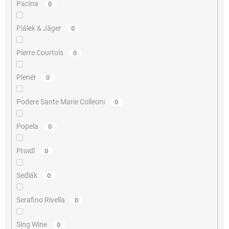
Pacina
0
Piálek & Jäger
0
Pierre Courtois
0
Plenér
0
Podere Sante Marie Colleoni
0
Popela
0
Proidl
0
Sedlák
0
Serafino Rivella
0
Sing Wine
0