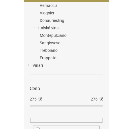
Vernaccia
Viognier
Donauriesling
Italská vína
Montepulciano
Sangiovese
Trebbiano
Frappato
Vinaři
Cena
275
Kč
276
Kč