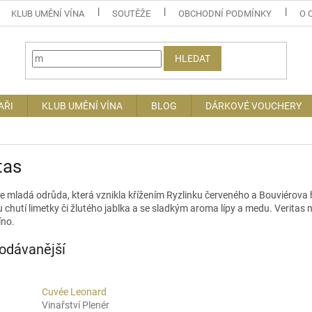
KLUB UMĚNÍ VÍNA
SOUTĚŽE
OBCHODNÍ PODMÍNKY
O 
HLEDAT
AŘI
KLUB UMĚNÍ VÍNA
BLOG
DÁRKOVÉ VOUCHERY
tas
je mladá odrůda, která vznikla křížením Ryzlinku červeného a
Bouviérova
 chutí limetky či žlutého jablka a se sladkým aroma lípy a medu.
Veritas
n
íno.
odávanější
Cuvée Leonard
Vinařství Plenér