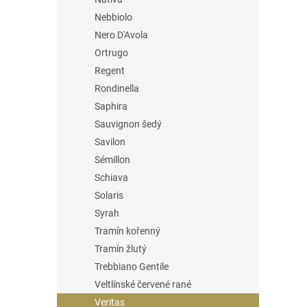
Nebbiolo
Nero D'Avola
Ortrugo
Regent
Rondinella
Saphira
Sauvignon šedý
Savilon
Sémillon
Schiava
Solaris
Syrah
Tramín kořenný
Tramín žlutý
Trebbiano Gentile
Veltlínské červené rané
Veritas