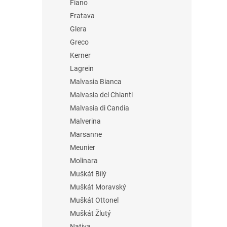
Fiano
Fratava
Glera
Greco
Kerner
Lagrein
Malvasia Bianca
Malvasia del Chianti
Malvasia di Candia
Malverina
Marsanne
Meunier
Molinara
Muškát Bílý
Muškát Moravský
Muškát Ottonel
Muškát Žlutý
Nativa