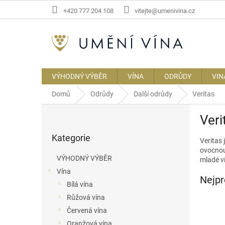
Přejít
+420 777 204 108
vitejte@umenivina.cz
na
obsah
VÝHODNÝ VÝBĚR
VÍNA
ODRŮDY
VIN
Domů
Odrůdy
Další odrůdy
Veritas
P
Veri
o
Přeskočit
s
Kategorie
kategorie
Veritas
t
ovocnou
r
VÝHODNÝ VÝBĚR
mladé v
a
Vína
n
Nejpr
Bílá vína
n
í
Růžová vína
p
Červená vína
a
Oranžová vína