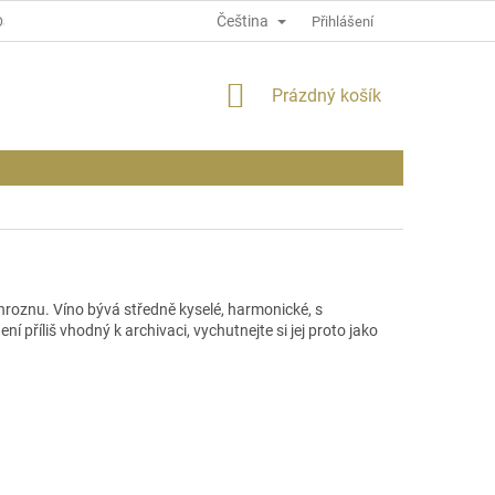
Čeština
OSOBNÍCH ÚDAJÍCH
INFORMACE O WEBU
Přihlášení
NÁKUPNÍ
Prázdný košík
KOŠÍK
hroznu. Víno bývá středně kyselé, harmonické, s
ení příliš vhodný k archivaci, vychutnejte si jej proto jako