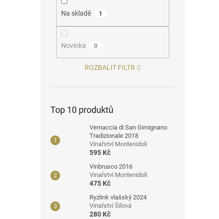
Na skladě
1
Novinka
0
ROZBALIT FILTR
Top 10 produktů
Vernaccia di San Gimignano
Tradizionale 2018
Vinařství Montenidoli
595 Kč
Vinbrusco 2016
Vinařství Montenidoli
475 Kč
Ryzlink vlašský 2024
Vinařství Šílová
280 Kč