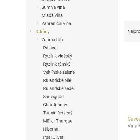
n
Šumivá vína
e
Mladá vína
l
Ř
Zahraniční vína
a
Nejpro
Odrůdy
z
Známá bílá
e
Pálava
V
n
Ryzlink vlašský
ý
í
p
p
Ryzlink rýnský
i
r
Veltlínské zelené
s
o
Rulandské bílé
p
d
Rulandské šedé
r
u
Sauvignon
o
k
Chardonnay
d
t
u
ů
Tramín červený
Cuvé
k
Müller Thurgau
Vinař
t
Hibernal
ů
Irsai Oliver