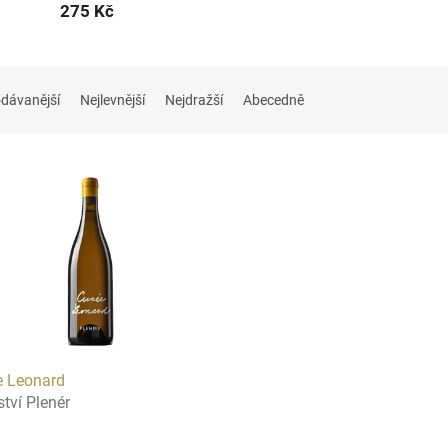
275 Kč
dávanější
Nejlevnější
Nejdražší
Abecedně
e Leonard
ství Plenér