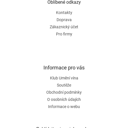
a
Oblíbené odkazy
t
Kontakty
í
Doprava
Zákaznický účet
Pro firmy
Informace pro vás
Klub Umění vína
Soutěže
Obchodní podmínky
O osobních údajích
Informace o webu