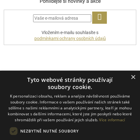
Pohlídejte si novinky a akce
PŘIHLÁSIT
Vložením e-mailu souhlasíte s
SE
podmínkami ochrany osobních údajů
Platební metody
×
Tyto webové stránky používají
soubory cookie.
K personalizaci obsahu, reklam a analýze návštěvnosti používáme
Dopravci
soubory cookie. Informace o vašem používání našich stránek také
sdílíme s našimi reklamními a analytickými partnery, kteří je mohou
kombinovat s dalšími informacemi, které jste jim poskytli nebo které
shromáždili při vašem používání jejich služeb.
Více informací
NEZBYTNĚ NUTNÉ SOUBORY