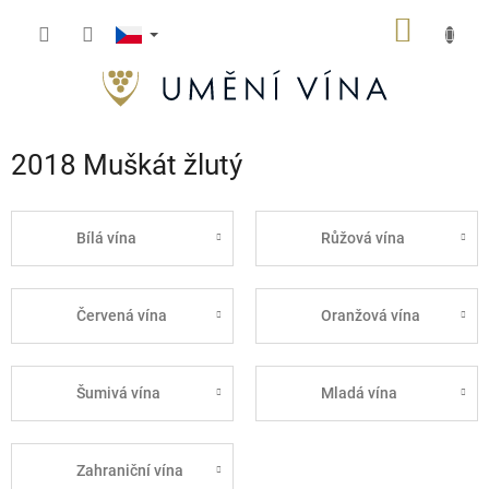
Přejít
NÁKUP
na
obsah
KOŠÍK
2018 Muškát žlutý
Bílá vína
Růžová vína
Červená vína
Oranžová vína
Šumivá vína
Mladá vína
Zahraniční vína