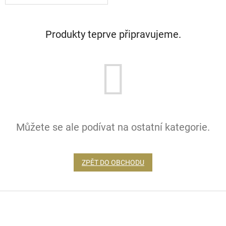
Produkty teprve připravujeme.
Můžete se ale podívat na ostatní kategorie.
ZPĚT DO OBCHODU
Z
á
p