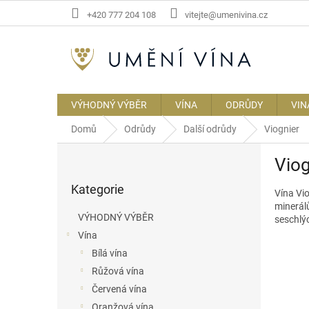
Přejít
+420 777 204 108
vitejte@umenivina.cz
na
obsah
VÝHODNÝ VÝBĚR
VÍNA
ODRŮDY
VIN
Domů
Odrůdy
Další odrůdy
Viognier
P
Viog
o
Přeskočit
s
Kategorie
kategorie
Vína
Vi
t
minerál
r
VÝHODNÝ VÝBĚR
seschlýc
a
Vína
n
Bílá vína
n
í
Růžová vína
p
Červená vína
a
Oranžová vína