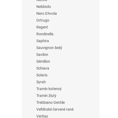
Nebbiolo
Nero D'Avola
Ortrugo
Regent
Rondinella
Saphira
Sauvignon šedý
Savilon
Sémillon
Schiava
Solaris
Syrah
Tramín kořenný
Tramín žlutý
Trebbiano Gentile
Veltlínské červené rané
Veritas