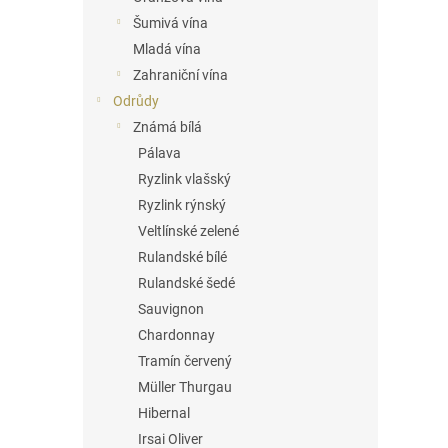
n
Šumivá vína
e
Mladá vína
l
Zahraniční vína
Odrůdy
Známá bílá
Pálava
Ryzlink vlašský
Ryzlink rýnský
Veltlínské zelené
Rulandské bílé
Rulandské šedé
Sauvignon
Chardonnay
Tramín červený
Müller Thurgau
Hibernal
Irsai Oliver