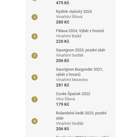
475 Kč
Ryzlink vlašský 2024
Vinařství Šílová
280 Kč
Pálava 2024, Výběr z hroznů
Vinařství Baláž
220 Kč
Sauvignon 2023, pozdní sběr
Vinařství Sedlák
206 Kč
Sauvignon Burgunder 2021,
výběr z hroznů
Vinařství Moravíno
281 Kč
Cuvée Špaček 2022
Víno Šílová
179 Kč
Rulandské šedé 2023, pozdní
sběr
Vinařství Sedlák
206 Kč