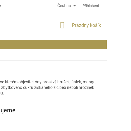
Čeština
OSOBNÍCH ÚDAJÍCH
INFORMACE O WEBU
Přihlášení
NÁKUPNÍ
Prázdný košík
KOŠÍK
 kterém objevíte tóny broskví, hrušek, fialek, manga,
em zbytkového cukru získaného z
cibéb neboli
hrozinek
su.
vujeme.