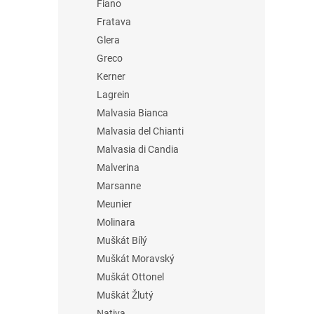
Fiano
Fratava
Glera
Greco
Kerner
Lagrein
Malvasia Bianca
Malvasia del Chianti
Malvasia di Candia
Malverina
Marsanne
Meunier
Molinara
Muškát Bílý
Muškát Moravský
Muškát Ottonel
Muškát Žlutý
Nativa