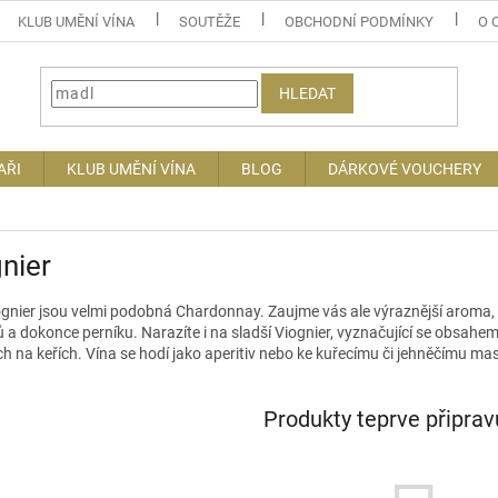
KLUB UMĚNÍ VÍNA
SOUTĚŽE
OBCHODNÍ PODMÍNKY
O 
HLEDAT
AŘI
KLUB UMĚNÍ VÍNA
BLOG
DÁRKOVÉ VOUCHERY
nier
ognier
jsou velmi podobná Chardonnay. Zaujme vás ale výraznější aroma, ve
ů a dokonce perníku. Narazíte i na sladší Viognier, vyznačující se obsah
h na keřích. Vína se hodí jako aperitiv nebo ke kuřecímu či jehněčímu ma
Produkty teprve připra