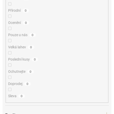
Přírodní
0
Ocenění
0
Pouze u nás
0
Velká lahev
0
Poslední kusy
0
Ochutnejte
0
Doprodej
0
Sleva
0