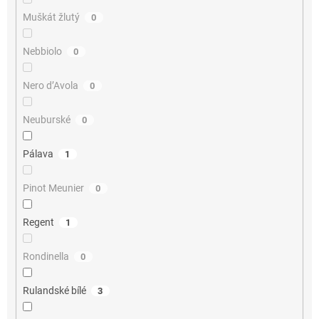
Muškát žlutý
0
Nebbiolo
0
Nero d’Avola
0
Neuburské
0
Pálava
1
Pinot Meunier
0
Regent
1
Rondinella
0
Rulandské bílé
3