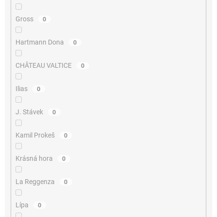
Gross
0
Hartmann Dona
0
CHÂTEAU VALTICE
0
Ilias
0
J. Stávek
0
Kamil Prokeš
0
Krásná hora
0
La Reggenza
0
Lípa
0