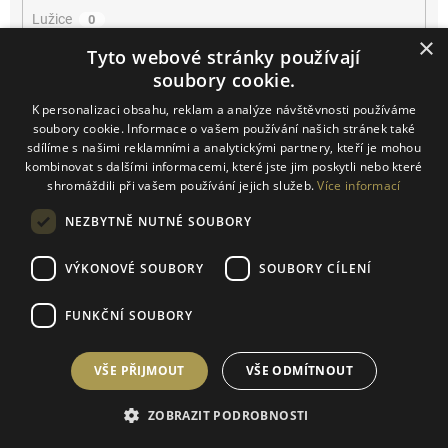
Lužice
0
×
Tyto webové stránky používají
Mikulčice
0
soubory cookie.
K personalizaci obsahu, reklam a analýze návštěvnosti používáme
Mikulov
0
soubory cookie. Informace o vašem používání našich stránek také
sdílíme s našimi reklamními a analytickými partnery, kteří je mohou
Miroslav
0
kombinovat s dalšími informacemi, které jste jim poskytli nebo které
shromáždili při vašem používání jejich služeb.
Více informací
Němčičky
0
NEZBYTNĚ NUTNÉ SOUBORY
Novosedly
0
VÝKONOVÉ SOUBORY
SOUBORY CÍLENÍ
Novosedly na Moravě
0
FUNKČNÍ SOUBORY
Olbrahomice
0
VŠE PŘIJMOUT
VŠE ODMÍTNOUT
Pavlov
0
ZOBRAZIT PODROBNOSTI