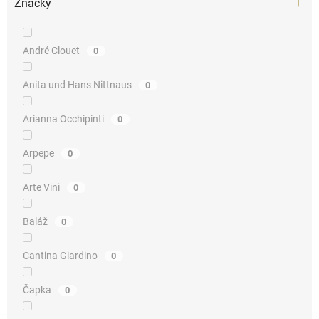
Značky
André Clouet
0
Anita und Hans Nittnaus
0
Arianna Occhipinti
0
Arpepe
0
Arte Vini
0
Baláž
0
Cantina Giardino
0
Čapka
0