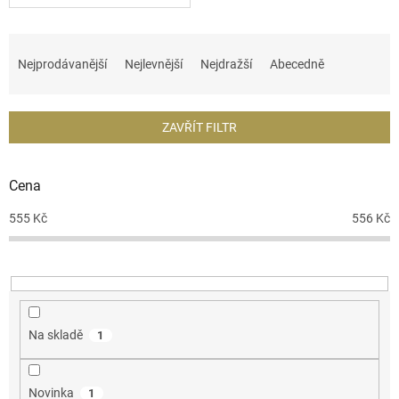
Ř
a
Nejprodávanější
Nejlevnější
Nejdražší
Abecedně
z
e
n
ZAVŘÍT FILTR
í
p
r
Cena
o
d
555
Kč
556
Kč
u
k
t
ů
Na skladě
1
Novinka
1