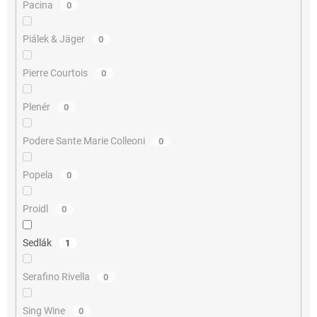
Pacina
0
Piálek & Jäger
0
Pierre Courtois
0
Plenér
0
Podere Sante Marie Colleoni
0
Popela
0
Proidl
0
Sedlák
1
Serafino Rivella
0
Sing Wine
0