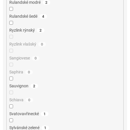
Rulandské modré
2
Rulandské šedé
4
Ryzlink rýnský
2
Ryzlink vlašský
0
Sangiovese
0
Saphira
0
Sauvignon
2
Schiava
0
Svatovavřinecké
1
Sylvánské zelené
1