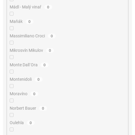
Mádl - Malý vinař
0
Maňák
0
Massimiliano Croci
0
Mikrosvín Mikulov
0
Monte Dall´Ora
0
Montenidoli
0
Moravíno
0
Norbert Bauer
0
Oulehla
0