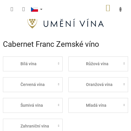
Přejít
NÁKUP
na
obsah
KOŠÍK
Cabernet Franc Zemské víno
Bílá vína
Růžová vína
Červená vína
Oranžová vína
Šumivá vína
Mladá vína
Zahraniční vína