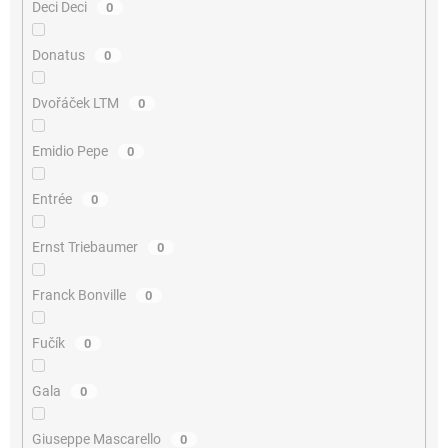
Deci Deci
0
Donatus
0
Dvořáček LTM
0
Emidio Pepe
0
Entrée
0
Ernst Triebaumer
0
Franck Bonville
0
Fučík
0
Gala
0
Giuseppe Mascarello
0