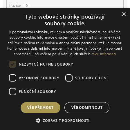
Lužice
0
×
Tyto webové stránky používají
Mikulčice
0
soubory cookie.
K personalizaci obsahu, reklam a analýze návštěvnosti používáme
Mikulov
0
soubory cookie. Informace o vašem používání našich stránek také
sdílíme s našimi reklamními a analytickými partnery, kteří je mohou
Miroslav
0
kombinovat s dalšími informacemi, které jste jim poskytli nebo které
shromáždili při vašem používání jejich služeb.
Více informací
Němčičky
0
NEZBYTNĚ NUTNÉ SOUBORY
Novosedly
0
VÝKONOVÉ SOUBORY
SOUBORY CÍLENÍ
Novosedly na Moravě
0
FUNKČNÍ SOUBORY
Olbrahomice
0
VŠE PŘIJMOUT
VŠE ODMÍTNOUT
Pavlov
0
ZOBRAZIT PODROBNOSTI