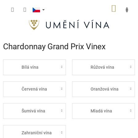
Přejít
NÁKUP
na
obsah
KOŠÍK
Chardonnay Grand Prix Vinex
Bílá vína
Růžová vína
Červená vína
Oranžová vína
Šumivá vína
Mladá vína
Zahraniční vína