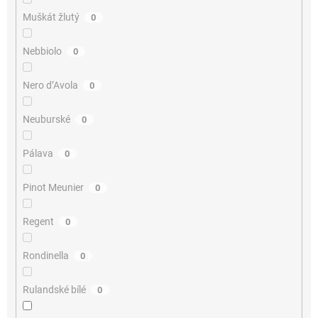
Muškát žlutý
0
Nebbiolo
0
Nero d’Avola
0
Neuburské
0
Pálava
0
Pinot Meunier
0
Regent
0
Rondinella
0
Rulandské bílé
0