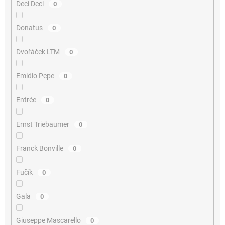
Deci Deci
0
Donatus
0
Dvořáček LTM
0
Emidio Pepe
0
Entrée
0
Ernst Triebaumer
0
Franck Bonville
0
Fučík
0
Gala
0
Giuseppe Mascarello
0