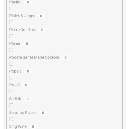
Pacina
0
Piálek & Jäger
0
Pierre Courtois
0
Plenér
0
Podere Sante Marie Colleoni
0
Popela
0
Proidl
0
Sedlák
0
Serafino Rivella
0
Sing Wine
0