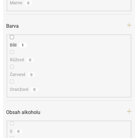
Marne
0
Barva
Bílé
1
Růžové
0
Červené
0
Oranžové
0
Obsah alkoholu
0
0