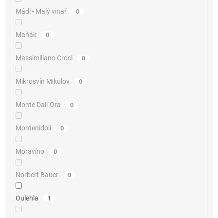
Mádl - Malý vinař
0
Maňák
0
Massimiliano Croci
0
Mikrosvín Mikulov
0
Monte Dall´Ora
0
Montenidoli
0
Moravíno
0
Norbert Bauer
0
Oulehla
1