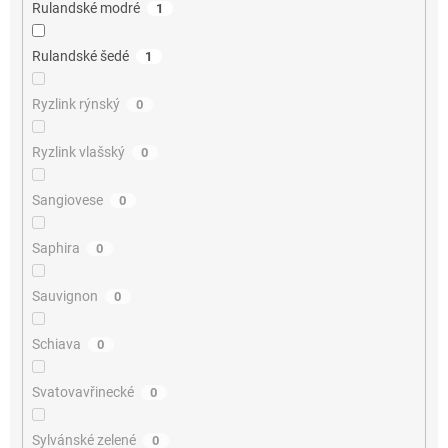
Rulandské modré
1
Rulandské šedé
1
Ryzlink rýnský
0
Ryzlink vlašský
0
Sangiovese
0
Saphira
0
Sauvignon
0
Schiava
0
Svatovavřinecké
0
Sylvánské zelené
0