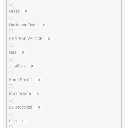
Gross
0
Hartmann Dona
0
CHÂTEAU VALTICE
0
Ilias
0
J. Stávek
0
Kamil Prokeš
0
Krásná hora
0
La Reggenza
0
Lípa
0