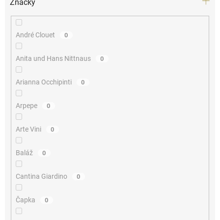
Značky
André Clouet
0
Anita und Hans Nittnaus
0
Arianna Occhipinti
0
Arpepe
0
Arte Vini
0
Baláž
0
Cantina Giardino
0
Čapka
0