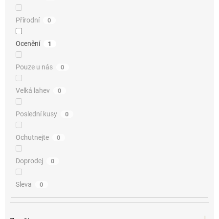
Přírodní
0
Ocenění
1
Pouze u nás
0
Velká lahev
0
Poslední kusy
0
Ochutnejte
0
Doprodej
0
Sleva
0