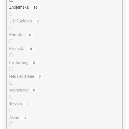
Znojemská
16
Jižní Štýrsko
0
Kamptal
0
Kremstal
0
Leithaberg
0
Neusiedlersee
0
Weinviertel
0
Treviso
0
Aisne
0