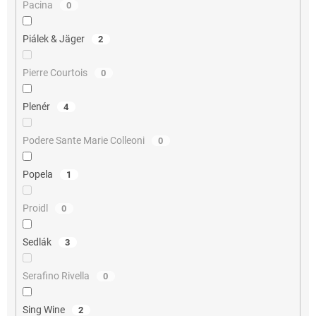
Pacina
0
Piálek & Jäger
2
Pierre Courtois
0
Plenér
4
Podere Sante Marie Colleoni
0
Popela
1
Proidl
0
Sedlák
3
Serafino Rivella
0
Sing Wine
2