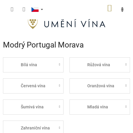
Přejít
NÁKUP
na
obsah
KOŠÍK
Modrý Portugal Morava
Bílá vína
Růžová vína
Červená vína
Oranžová vína
Šumivá vína
Mladá vína
Zahraniční vína