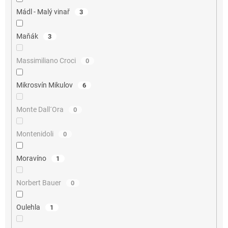
Mádl - Malý vinař
3
Maňák
3
Massimiliano Croci
0
Mikrosvín Mikulov
6
Monte Dall´Ora
0
Montenidoli
0
Moravíno
1
Norbert Bauer
0
Oulehla
1