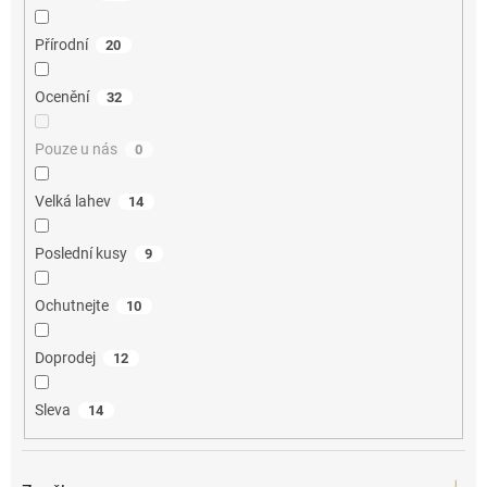
Přírodní
20
Ocenění
32
Pouze u nás
0
Velká lahev
14
Poslední kusy
9
Ochutnejte
10
Doprodej
12
Sleva
14