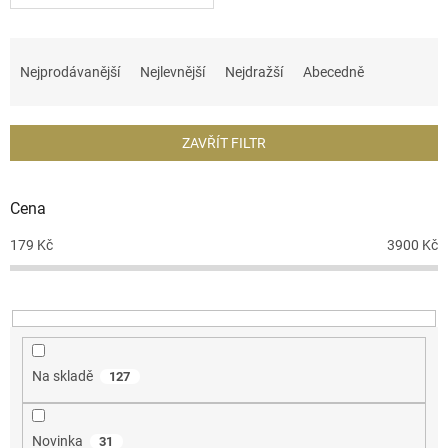
Ř
a
Nejprodávanější
Nejlevnější
Nejdražší
Abecedně
z
e
n
ZAVŘÍT FILTR
í
p
r
Cena
o
d
179
Kč
3900
Kč
u
k
t
ů
Na skladě
127
Novinka
31