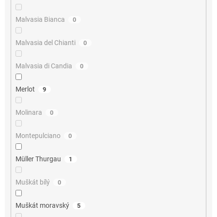
Malvasia Bianca
0
Malvasia del Chianti
0
Malvasia di Candia
0
Merlot
9
Molinara
0
Montepulciano
0
Müller Thurgau
1
Muškát bílý
0
Muškát moravský
5