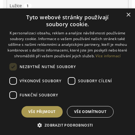
Lužice
1
×
Tyto webové stránky používají
Mikulčice
2
soubory cookie.
K personalizaci obsahu, reklam a analýze návštěvnosti používáme
Mikulov
13
soubory cookie. Informace o vašem používání našich stránek také
sdílíme s našimi reklamními a analytickými partnery, kteří je mohou
Miroslav
1
kombinovat s dalšími informacemi, které jste jim poskytli nebo které
shromáždili při vašem používání jejich služeb.
Více informací
Němčičky
5
NEZBYTNĚ NUTNÉ SOUBORY
Novosedly
3
VÝKONOVÉ SOUBORY
SOUBORY CÍLENÍ
Novosedly na Moravě
1
FUNKČNÍ SOUBORY
Olbrahomice
1
VŠE PŘIJMOUT
VŠE ODMÍTNOUT
Pavlov
2
ZOBRAZIT PODROBNOSTI