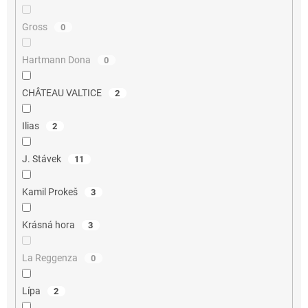
Gross
0
Hartmann Dona
0
CHÂTEAU VALTICE
2
Ilias
2
J. Stávek
11
Kamil Prokeš
3
Krásná hora
3
La Reggenza
0
Lípa
2