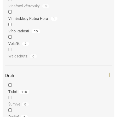
Vinařství Větrovský
0
Vinné sklepy Kutná Hora
1
Víno Radosti
15
Volařík
2
Waldschütz
0
Druh
Tiché
118
Šumivé
0
Perlivé
1