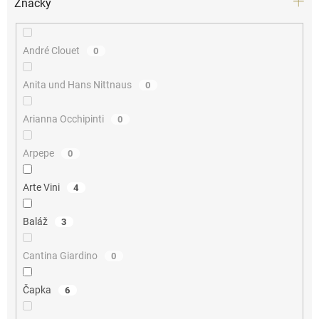
Značky
André Clouet
0
Anita und Hans Nittnaus
0
Arianna Occhipinti
0
Arpepe
0
Arte Vini
4
Baláž
3
Cantina Giardino
0
Čapka
6