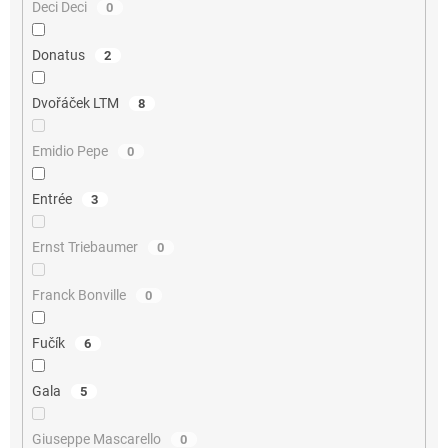
Deci Deci
0
Donatus
2
Dvořáček LTM
8
Emidio Pepe
0
Entrée
3
Ernst Triebaumer
0
Franck Bonville
0
Fučík
6
Gala
5
Giuseppe Mascarello
0