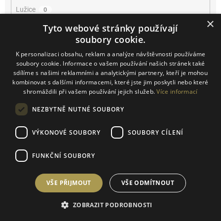
Lužice
0
×
Tyto webové stránky používají
Mikulčice
0
soubory cookie.
K personalizaci obsahu, reklam a analýze návštěvnosti používáme
Mikulov
0
soubory cookie. Informace o vašem používání našich stránek také
sdílíme s našimi reklamními a analytickými partnery, kteří je mohou
Miroslav
0
kombinovat s dalšími informacemi, které jste jim poskytli nebo které
shromáždili při vašem používání jejich služeb.
Více informací
Němčičky
0
NEZBYTNĚ NUTNÉ SOUBORY
Novosedly
0
VÝKONOVÉ SOUBORY
SOUBORY CÍLENÍ
Novosedly na Moravě
0
FUNKČNÍ SOUBORY
Olbrahomice
0
VŠE PŘIJMOUT
VŠE ODMÍTNOUT
Pavlov
0
ZOBRAZIT PODROBNOSTI