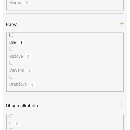
Marne
0
Barva
Bílé
1
Růžové
0
Červené
0
Oranžové
0
Obsah alkoholu
0
0