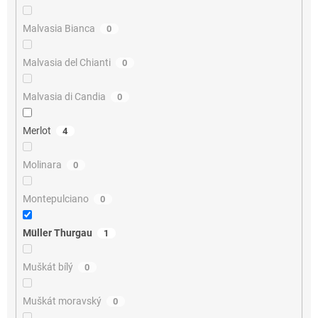
Malvasia Bianca
0
Malvasia del Chianti
0
Malvasia di Candia
0
Merlot
4
Molinara
0
Montepulciano
0
Müller Thurgau
1
Muškát bílý
0
Muškát moravský
0