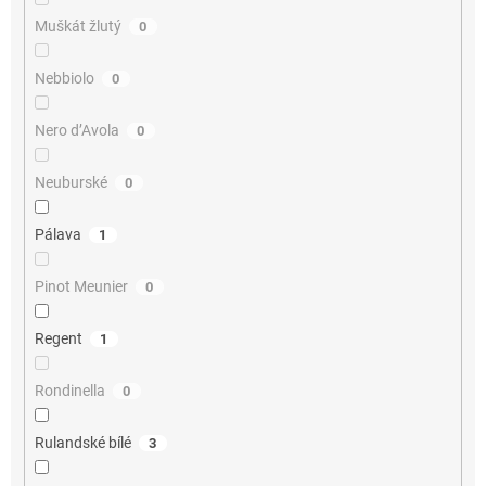
Muškát žlutý
0
Nebbiolo
0
Nero d’Avola
0
Neuburské
0
Pálava
1
Pinot Meunier
0
Regent
1
Rondinella
0
Rulandské bílé
3