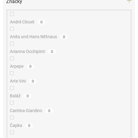
Značky
André Clouet
0
Anita und Hans Nittnaus
0
Arianna Occhipinti
0
Arpepe
0
Arte Vini
0
Baláž
0
Cantina Giardino
0
Čapka
0