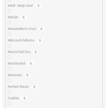
Mádl - Malý vinař
0
Maňák
0
Massimiliano Croci
0
Mikrosvín Mikulov
0
Monte Dall´Ora
0
Montenidoli
0
Moravíno
0
Norbert Bauer
0
Oulehla
0