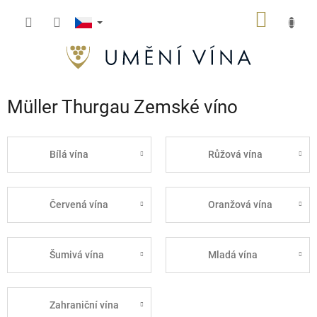
Přejít
NÁKUP
na
obsah
KOŠÍK
Müller Thurgau Zemské víno
Bílá vína
Růžová vína
Červená vína
Oranžová vína
Šumivá vína
Mladá vína
Zahraniční vína