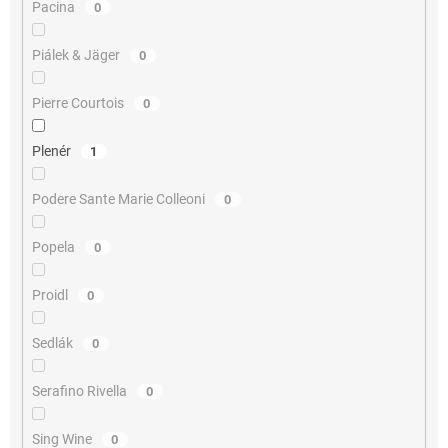
Pacina
0
Piálek & Jäger
0
Pierre Courtois
0
Plenér
1
Podere Sante Marie Colleoni
0
Popela
0
Proidl
0
Sedlák
0
Serafino Rivella
0
Sing Wine
0