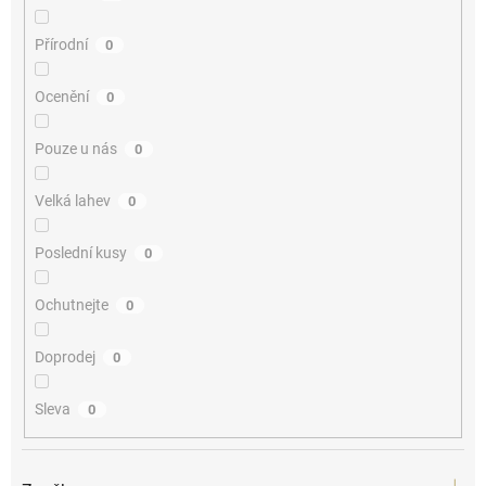
Přírodní
0
Ocenění
0
Pouze u nás
0
Velká lahev
0
Poslední kusy
0
Ochutnejte
0
Doprodej
0
Sleva
0