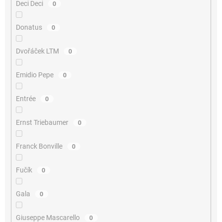
Deci Deci
0
Donatus
0
Dvořáček LTM
0
Emidio Pepe
0
Entrée
0
Ernst Triebaumer
0
Franck Bonville
0
Fučík
0
Gala
0
Giuseppe Mascarello
0