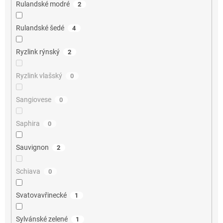
Rulandské modré
2
Rulandské šedé
4
Ryzlink rýnský
2
Ryzlink vlašský
0
Sangiovese
0
Saphira
0
Sauvignon
2
Schiava
0
Svatovavřinecké
1
Sylvánské zelené
1