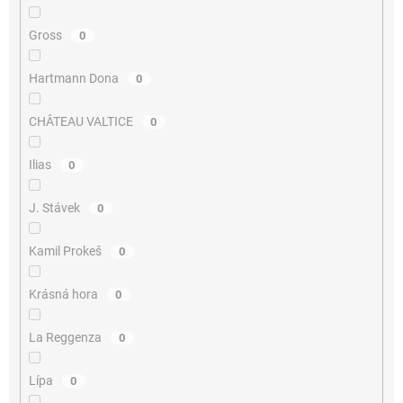
Gross
0
Hartmann Dona
0
CHÂTEAU VALTICE
0
Ilias
0
J. Stávek
0
Kamil Prokeš
0
Krásná hora
0
La Reggenza
0
Lípa
0