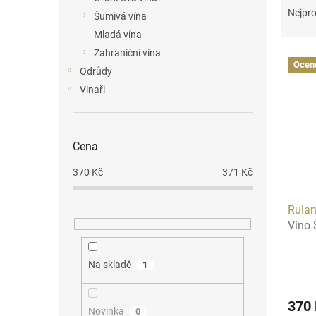
n
a
Nejpro
Šumivá vína
e
z
Mladá vína
l
e
Zahraniční vína
V
n
Ocen
ý
í
Odrůdy
p
p
Vinaři
i
r
s
o
p
d
Cena
r
u
o
k
370
Kč
371
Kč
d
t
u
ů
Rulan
k
Víno 
t
ů
Na skladě
1
370
Novinka
0