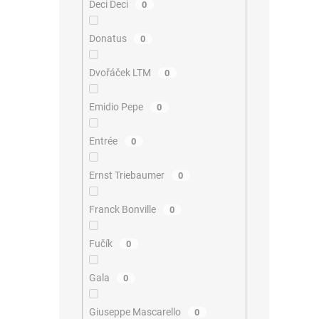
Deci Deci
0
Donatus
0
Dvořáček LTM
0
Emidio Pepe
0
Entrée
0
Ernst Triebaumer
0
Franck Bonville
0
Fučík
0
Gala
0
Giuseppe Mascarello
0