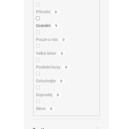
Přírodní
0
Ocenění
1
Pouze u nás
0
Velká lahev
0
Poslední kusy
0
Ochutnejte
0
Doprodej
0
Sleva
0