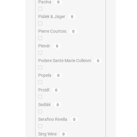
Pacina
0
Piálek & Jäger
0
Pierre Courtois
0
Plenér
0
Podere Sante Marie Colleoni
0
Popela
0
Proidl
0
Sedlák
0
Serafino Rivella
0
Sing Wine
0