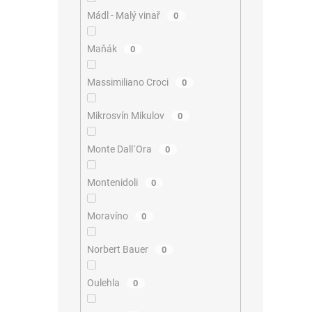
Mádl - Malý vinař
0
Maňák
0
Massimiliano Croci
0
Mikrosvín Mikulov
0
Monte Dall´Ora
0
Montenidoli
0
Moravíno
0
Norbert Bauer
0
Oulehla
0