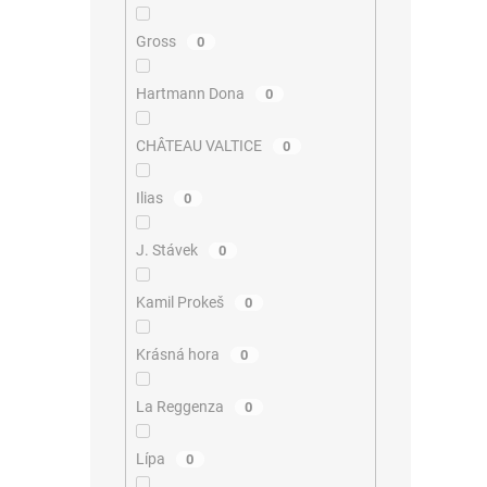
Gross
0
Hartmann Dona
0
CHÂTEAU VALTICE
0
Ilias
0
J. Stávek
0
Kamil Prokeš
0
Krásná hora
0
La Reggenza
0
Lípa
0