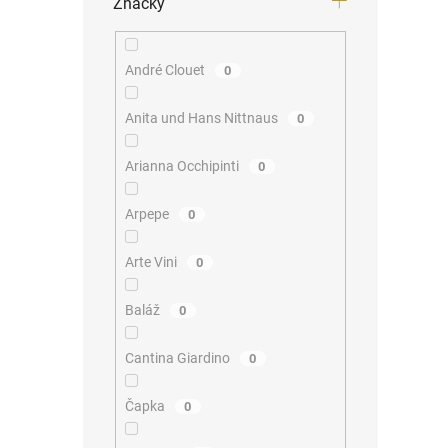
Značky
André Clouet
0
Anita und Hans Nittnaus
0
Arianna Occhipinti
0
Arpepe
0
Arte Vini
0
Baláž
0
Cantina Giardino
0
Čapka
0