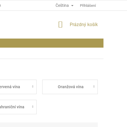
Čeština
OSOBNÍCH ÚDAJÍCH
INFORMACE O WEBU
Přihlášení
NÁKUPNÍ
Prázdný košík
KOŠÍK
ervená vína
Oranžová vína
ahraniční vína