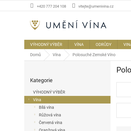
Přejít
+420 777 204 108
vitejte@umenivina.cz
na
obsah
VÝHODNÝ VÝBĚR
VÍNA
ODRŮDY
VIN
Domů
Vína
Polosuché Zemské Víno
P
Pol
o
Přeskočit
s
Kategorie
kategorie
t
r
VÝHODNÝ VÝBĚR
a
Vína
n
Bílá vína
n
í
Růžová vína
p
Červená vína
a
Ř
Oranžová vína