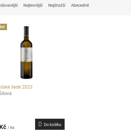
dávanější
Nejlevnější
Nejdražší
Abecedně
ění
dské šedé 2023
Šílová
Do košíku
 Kč
/ ks