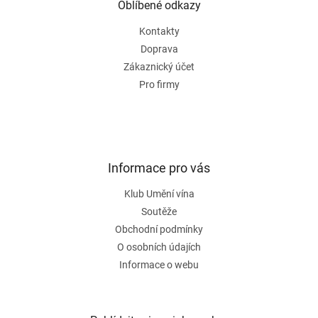
a
Oblíbené odkazy
t
Kontakty
í
Doprava
Zákaznický účet
Pro firmy
Informace pro vás
Klub Umění vína
Soutěže
Obchodní podmínky
O osobních údajích
Informace o webu