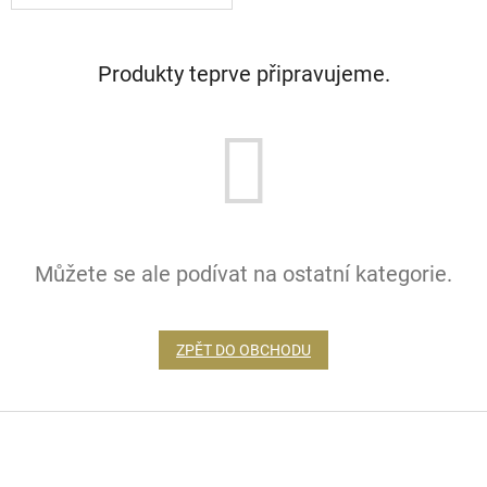
Produkty teprve připravujeme.
Můžete se ale podívat na ostatní kategorie.
ZPĚT DO OBCHODU
Z
á
p