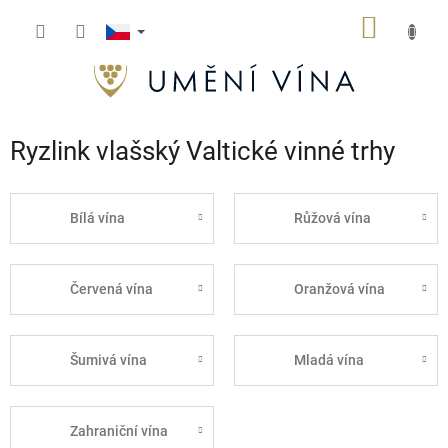
Přejít
NÁKUP
na
obsah
KOŠÍK
Ryzlink vlašský Valtické vinné trhy
Bílá vína
Růžová vína
Červená vína
Oranžová vína
Šumivá vína
Mladá vína
Zahraniční vína