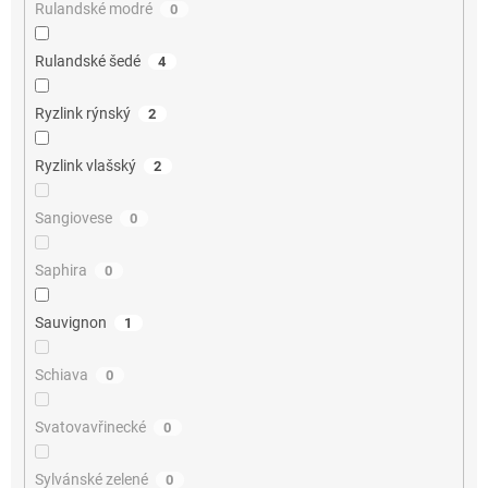
Rulandské modré
0
Rulandské šedé
4
Ryzlink rýnský
2
Ryzlink vlašský
2
Sangiovese
0
Saphira
0
Sauvignon
1
Schiava
0
Svatovavřinecké
0
Sylvánské zelené
0