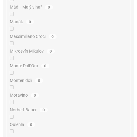
Mádl - Malý vinař
0
Maňák
0
Massimiliano Croci
0
Mikrosvín Mikulov
0
Monte Dall´Ora
0
Montenidoli
0
Moravíno
0
Norbert Bauer
0
Oulehla
0