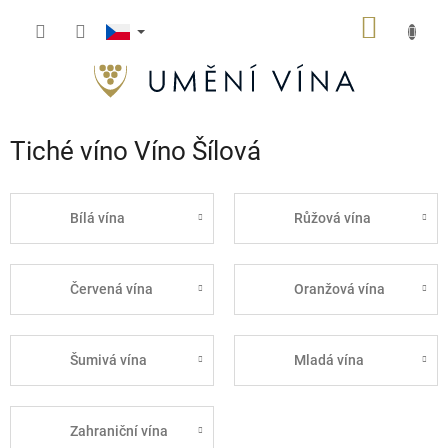
Přejít
NÁKUP
na
obsah
KOŠÍK
Tiché víno Víno Šílová
Bílá vína
Růžová vína
Červená vína
Oranžová vína
Šumivá vína
Mladá vína
Zahraniční vína