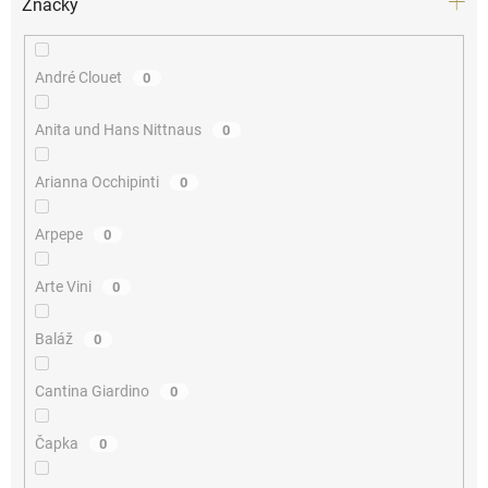
Značky
André Clouet
0
Anita und Hans Nittnaus
0
Arianna Occhipinti
0
Arpepe
0
Arte Vini
0
Baláž
0
Cantina Giardino
0
Čapka
0