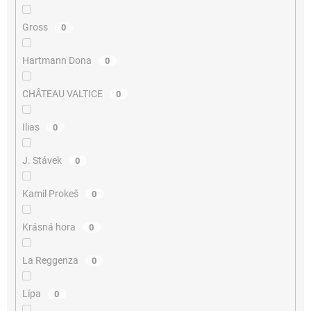
Gross
0
Hartmann Dona
0
CHÂTEAU VALTICE
0
Ilias
0
J. Stávek
0
Kamil Prokeš
0
Krásná hora
0
La Reggenza
0
Lípa
0