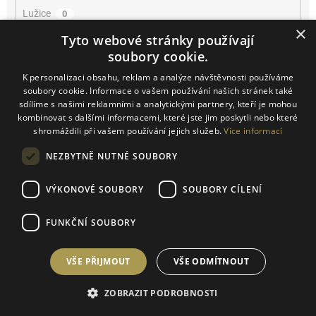
Lužice
0
×
Tyto webové stránky používají
Mikulčice
0
soubory cookie.
K personalizaci obsahu, reklam a analýze návštěvnosti používáme
Mikulov
5
soubory cookie. Informace o vašem používání našich stránek také
sdílíme s našimi reklamními a analytickými partnery, kteří je mohou
Miroslav
0
kombinovat s dalšími informacemi, které jste jim poskytli nebo které
shromáždili při vašem používání jejich služeb.
Více informací
Němčičky
0
NEZBYTNĚ NUTNÉ SOUBORY
Novosedly
3
VÝKONOVÉ SOUBORY
SOUBORY CÍLENÍ
Novosedly na Moravě
0
FUNKČNÍ SOUBORY
Olbrahomice
0
VŠE PŘIJMOUT
VŠE ODMÍTNOUT
Pavlov
0
ZOBRAZIT PODROBNOSTI