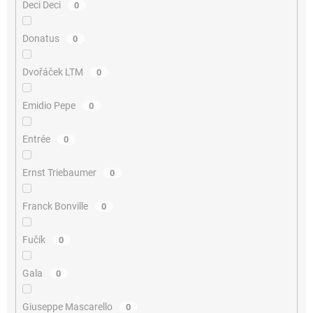
Deci Deci
0
Donatus
0
Dvořáček LTM
0
Emidio Pepe
0
Entrée
0
Ernst Triebaumer
0
Franck Bonville
0
Fučík
0
Gala
0
Giuseppe Mascarello
0