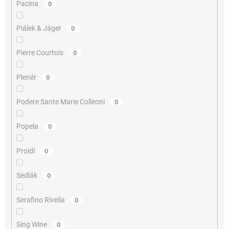
Pacina
0
Piálek & Jäger
0
Pierre Courtois
0
Plenér
0
Podere Sante Marie Colleoni
0
Popela
0
Proidl
0
Sedlák
0
Serafino Rivella
0
Sing Wine
0