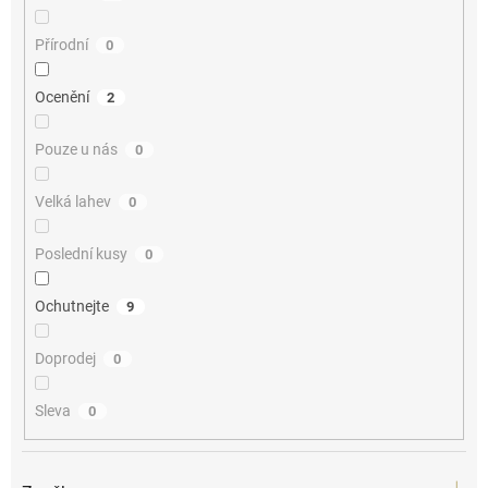
Přírodní
0
Ocenění
2
Pouze u nás
0
Velká lahev
0
Poslední kusy
0
Ochutnejte
9
Doprodej
0
Sleva
0