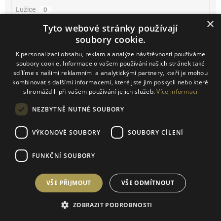
Lužice
0
×
Tyto webové stránky používají
Mikulčice
0
soubory cookie.
K personalizaci obsahu, reklam a analýze návštěvnosti používáme
Mikulov
0
soubory cookie. Informace o vašem používání našich stránek také
sdílíme s našimi reklamními a analytickými partnery, kteří je mohou
Miroslav
0
kombinovat s dalšími informacemi, které jste jim poskytli nebo které
shromáždili při vašem používání jejich služeb.
Více informací
Němčičky
0
NEZBYTNĚ NUTNÉ SOUBORY
Novosedly
0
VÝKONOVÉ SOUBORY
SOUBORY CÍLENÍ
Novosedly na Moravě
0
FUNKČNÍ SOUBORY
Olbrahomice
0
VŠE PŘIJMOUT
VŠE ODMÍTNOUT
Pavlov
0
ZOBRAZIT PODROBNOSTI