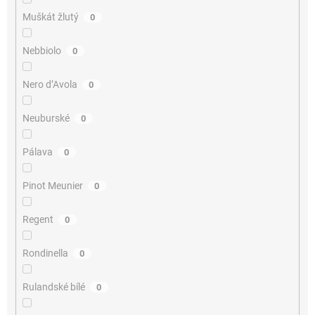
Muškát žlutý
0
Nebbiolo
0
Nero d’Avola
0
Neuburské
0
Pálava
0
Pinot Meunier
0
Regent
0
Rondinella
0
Rulandské bílé
0