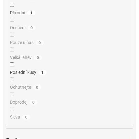
Přírodní
1
Ocenění
0
Pouze u nás
0
Velká lahev
0
Poslední kusy
1
Ochutnejte
0
Doprodej
0
Sleva
0