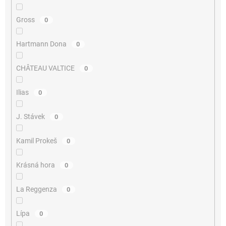
Gross
0
Hartmann Dona
0
CHÂTEAU VALTICE
0
Ilias
0
J. Stávek
0
Kamil Prokeš
0
Krásná hora
0
La Reggenza
0
Lípa
0