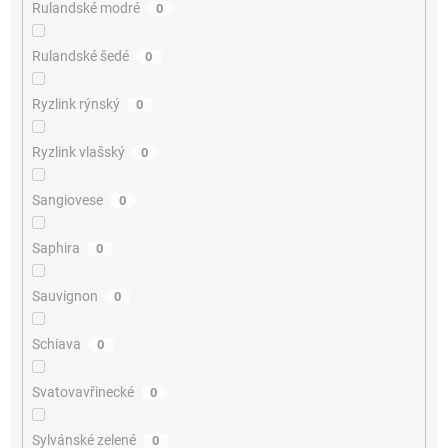
Rulandské modré
0
Rulandské šedé
0
Ryzlink rýnský
0
Ryzlink vlašský
0
Sangiovese
0
Saphira
0
Sauvignon
0
Schiava
0
Svatovavřinecké
0
Sylvánské zelené
0