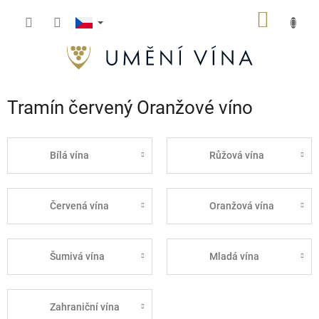
Přejít
NÁKUP
na
obsah
KOŠÍK
Tramín červený Oranžové víno
Bílá vína
Růžová vína
Červená vína
Oranžová vína
Šumivá vína
Mladá vína
Zahraniční vína