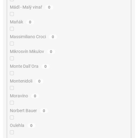
Mádl - Malý vinař
0
Maňák
0
Massimiliano Croci
0
Mikrosvín Mikulov
0
Monte Dall´Ora
0
Montenidoli
0
Moravíno
0
Norbert Bauer
0
Oulehla
0