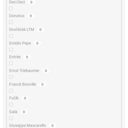
Deci Deci
0
Donatus
0
Dvořáček LTM
0
Emidio Pepe
0
Entrée
0
Ernst Triebaumer
0
Franck Bonville
0
Fučík
0
Gala
0
Giuseppe Mascarello
0