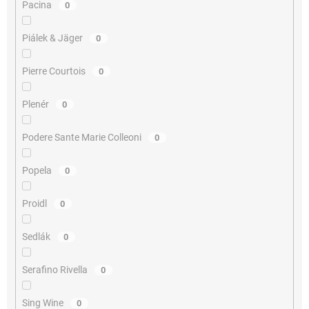
Pacina
0
Piálek & Jäger
0
Pierre Courtois
0
Plenér
0
Podere Sante Marie Colleoni
0
Popela
0
Proidl
0
Sedlák
0
Serafino Rivella
0
Sing Wine
0