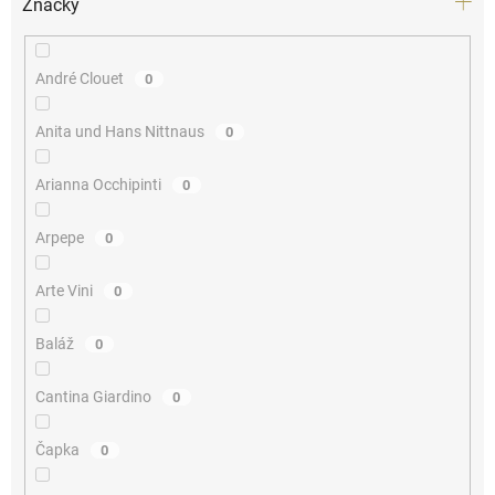
Značky
André Clouet
0
Anita und Hans Nittnaus
0
Arianna Occhipinti
0
Arpepe
0
Arte Vini
0
Baláž
0
Cantina Giardino
0
Čapka
0