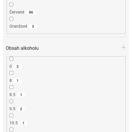
Červené
86
Oranžové
3
Obsah alkoholu
0
2
8
1
8.5
1
9.5
2
10.5
1