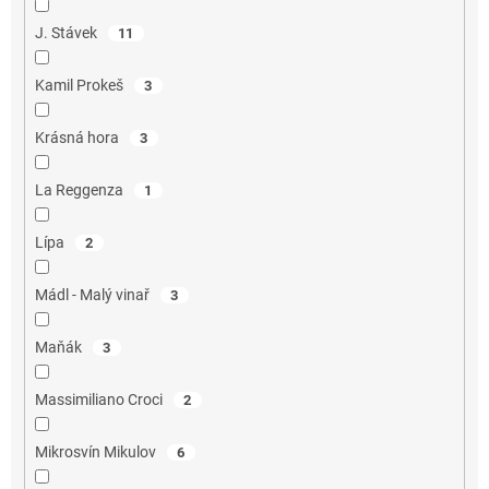
J. Stávek
11
Kamil Prokeš
3
Krásná hora
3
La Reggenza
1
Lípa
2
Mádl - Malý vinař
3
Maňák
3
Massimiliano Croci
2
Mikrosvín Mikulov
6