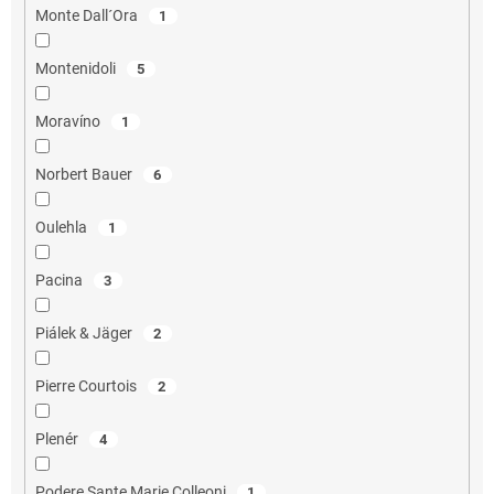
Monte Dall´Ora
1
Montenidoli
5
Moravíno
1
Norbert Bauer
6
Oulehla
1
Pacina
3
Piálek & Jäger
2
Pierre Courtois
2
Plenér
4
Podere Sante Marie Colleoni
1