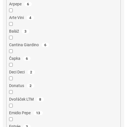
Arpepe
6
Arte Vini
4
Baláž
3
Cantina Giardino
6
Čapka
6
Deci Deci
2
Donatus
2
Dvořáček LTM
8
Emidio Pepe
13
Entrée
3