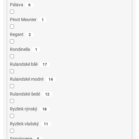
Pálava
6
Pinot Meunier
1
Regent
2
Rondinella
1
Rulandské bílé
17
Rulandské modré
14
Rulandské šedé
12
Ryzlink rýnský
18
Ryzlink vlašský
11
Sangiovese
5