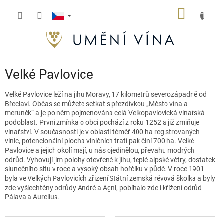
Přejít
NÁKUP
na
obsah
KOŠÍK
Velké Pavlovice
Velké Pavlovice leží na jihu Moravy, 17 kilometrů severozápadně od
Břeclavi. Občas se můžete setkat s přezdívkou „Město vína a
meruněk“ a je po něm pojmenována celá Velkopavlovická vinařská
podoblast. První zmínka o obci pochází z roku 1252 a již zmiňuje
vinařství. V současnosti je v oblasti téměř 400 ha registrovaných
vinic, potencionální plocha viničních tratí pak činí 700 ha. Velké
Pavlovice a jejich okolí mají, u nás ojedinělou, převahu modrých
odrůd. Vyhovují jim polohy otevřené k jihu, teplé alpské větry, dostatek
slunečního
situ
v roce a vysoký obsah hořčíku v půdě. V roce 1901
byla ve Velkých Pavlovicích
zřizení
Státní zemská révová školka a byly
zde vyšlechtěny odrůdy André a
Agni
, pobíhalo zde i křížení odrůd
Pálava a Aurelius.