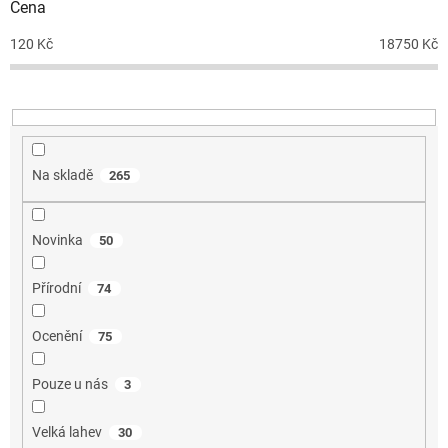
r
Cena
o
d
120
Kč
18750
Kč
u
k
t
ů
Na skladě
265
Novinka
50
Přírodní
74
Ocenění
75
Pouze u nás
3
Velká lahev
30