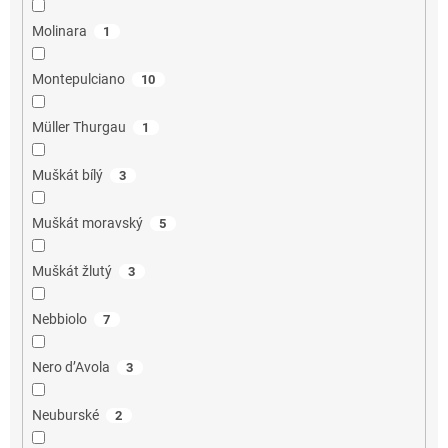
Molinara
1
Montepulciano
10
Müller Thurgau
1
Muškát bílý
3
Muškát moravský
5
Muškát žlutý
3
Nebbiolo
7
Nero d’Avola
3
Neuburské
2