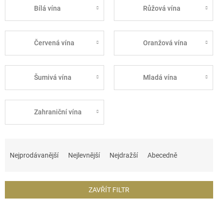
Bílá vína
Růžová vína
Červená vína
Oranžová vína
Šumivá vína
Mladá vína
Zahraniční vína
Ř
a
Nejprodávanější
Nejlevnější
Nejdražší
Abecedně
z
e
n
ZAVŘÍT FILTR
í
p