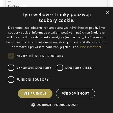
Kačina
1
×
Tyto webové stránky používají
Klentnice
2
soubory cookie.
K personalizaci obsahu, reklam a analýze návštěvnosti používáme
Konice
1
soubory cookie. Informace o vašem používání našich stránek také
sdílíme s našimi reklamními a analytickými partnery, kteří je mohou
kombinovat s dalšími informacemi, které jste jim poskytli nebo které
Kurdějov
10
shromáždili při vašem používání jejich služeb.
Více informací
Kutná Hora
3
NEZBYTNĚ NUTNÉ SOUBORY
Lužice
1
VÝKONOVÉ SOUBORY
SOUBORY CÍLENÍ
Mikulčice
FUNKČNÍ SOUBORY
2
Mikulov
13
VŠE PŘIJMOUT
VŠE ODMÍTNOUT
Miroslav
1
ZOBRAZIT PODROBNOSTI