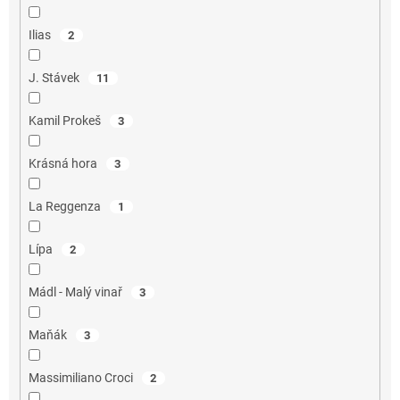
Ilias
2
J. Stávek
11
Kamil Prokeš
3
Krásná hora
3
La Reggenza
1
Lípa
2
Mádl - Malý vinař
3
Maňák
3
Massimiliano Croci
2