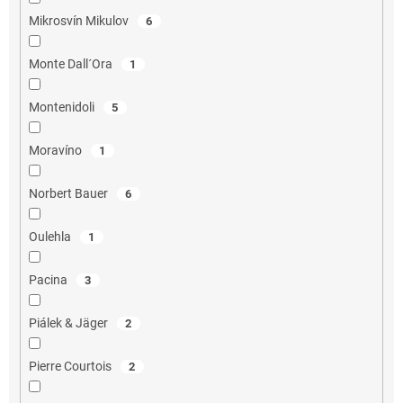
Mikrosvín Mikulov
6
Monte Dall´Ora
1
Montenidoli
5
Moravíno
1
Norbert Bauer
6
Oulehla
1
Pacina
3
Piálek & Jäger
2
Pierre Courtois
2