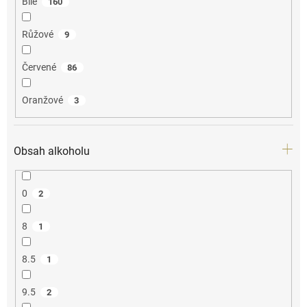
Bílé
160
Růžové
9
Červené
86
Oranžové
3
Obsah alkoholu
0
2
8
1
8.5
1
9.5
2