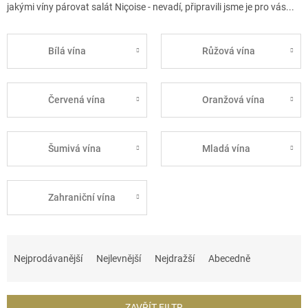
jakými víny párovat salát
Niçoise - nevadí, připravili jsme je pro vás...
Bílá vína
Růžová vína
Červená vína
Oranžová vína
Šumivá vína
Mladá vína
Zahraniční vína
Ř
a
Nejprodávanější
Nejlevnější
Nejdražší
Abecedně
z
e
n
ZAVŘÍT FILTR