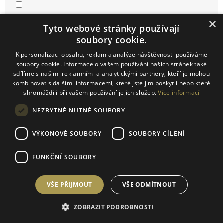
Josefov
4
×
Tyto webové stránky používají
soubory cookie.
Kačina
1
K personalizaci obsahu, reklam a analýze návštěvnosti používáme
soubory cookie. Informace o vašem používání našich stránek také
Klentnice
2
sdílíme s našimi reklamními a analytickými partnery, kteří je mohou
kombinovat s dalšími informacemi, které jste jim poskytli nebo které
Konice
1
shromáždili při vašem používání jejich služeb.
Více informací
NEZBYTNĚ NUTNÉ SOUBORY
Kurdějov
10
VÝKONOVÉ SOUBORY
SOUBORY CÍLENÍ
Kutná Hora
3
FUNKČNÍ SOUBORY
Lužice
1
VŠE PŘIJMOUT
VŠE ODMÍTNOUT
Mikulčice
2
ZOBRAZIT PODROBNOSTI
Mikulov
13