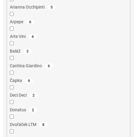
Arianna Occhipinti
5
Arpepe
6
Arte Vini
4
Baláž
3
Cantina Giardino
6
Čapka
6
Deci Deci
2
Donatus
2
Dvořáček LTM
8