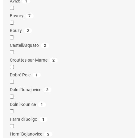
Avize
1
Bavory
7
Bouzy
2
Castell'Arquato
2
Crouttes-sur-Marne
2
Dobré Pole
1
Dolní Dunajovice
3
Dolní Kounice
1
Farra di Soligo
1
Horní Bojanovice
2