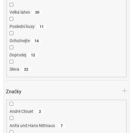
Velká lahev
30
Poslední kusy
11
Ochutnejte
14
Doprodej
12
Sleva
22
Značky
André Clouet
2
Anita und Hans Nittnaus
7