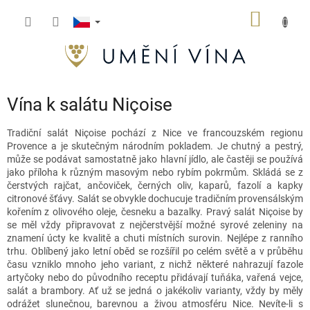
Přejít
NÁKUP
na
obsah
KOŠÍK
Vína k salátu Niçoise
Tradiční salát Niçoise pochází z Nice ve francouzském regionu
Provence a je skutečným národním pokladem. Je chutný a pestrý,
může se podávat samostatně jako hlavní jídlo, ale častěji se používá
jako příloha k různým masovým nebo rybím pokrmům.
Skládá se z
čerstvých rajčat, ančoviček, černých oliv, kaparů, fazolí a kapky
citronové šťávy. Salát se obvykle dochucuje tradičním provensálským
kořením z olivového oleje, česneku a bazalky. Pravý salát Niçoise by
se měl vždy připravovat z nejčerstvější možné syrové zeleniny na
znamení úcty ke kvalitě a chuti místních surovin. Nejlépe z ranního
trhu.
Oblíbený jako letní oběd se rozšířil po celém světě a v průběhu
času vzniklo mnoho jeho variant, z nichž některé nahrazují fazole
artyčoky nebo do původního receptu přidávají tuňáka, vařená vejce,
salát a brambory. Ať už se jedná o jakékoliv varianty, vždy by měly
odrážet slunečnou, barevnou a živou atmosféru Nice.
Nevíte-li s