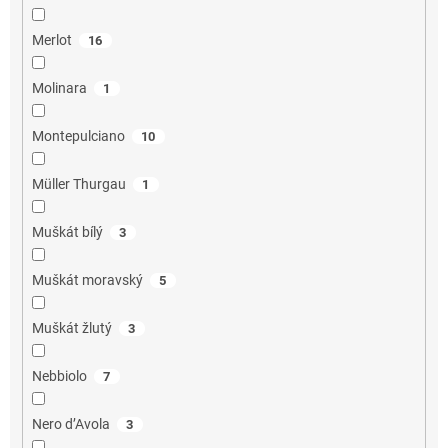
Merlot
16
Molinara
1
Montepulciano
10
Müller Thurgau
1
Muškát bílý
3
Muškát moravský
5
Muškát žlutý
3
Nebbiolo
7
Nero d’Avola
3