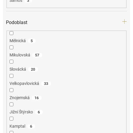
Samos
3
Podoblast
Mělnická
5
Mikulovská
57
Slovácká
20
Velkopavlovická
33
Znojemská
16
Jižní Štýrsko
6
Kamptal
6