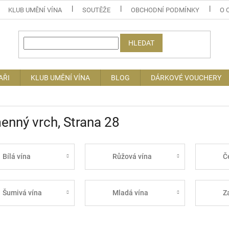
KLUB UMĚNÍ VÍNA
SOUTĚŽE
OBCHODNÍ PODMÍNKY
O 
HLEDAT
AŘI
KLUB UMĚNÍ VÍNA
BLOG
DÁRKOVÉ VOUCHERY
enný vrch
, Strana 28
Bílá vína
Růžová vína
Č
Šumivá vína
Mladá vína
Z