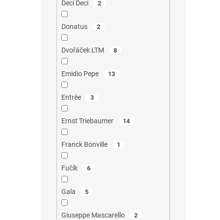
Deci Deci
2
Donatus
2
Dvořáček LTM
8
Emidio Pepe
13
Entrée
3
Ernst Triebaumer
14
Franck Bonville
1
Fučík
6
Gala
5
Giuseppe Mascarello
2