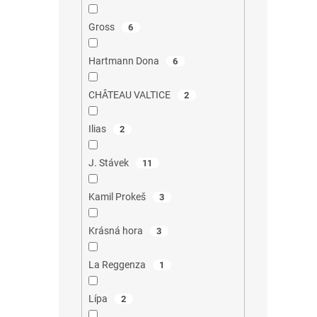
Gross
6
Hartmann Dona
6
CHÂTEAU VALTICE
2
Ilias
2
J. Stávek
11
Kamil Prokeš
3
Krásná hora
3
La Reggenza
1
Lípa
2