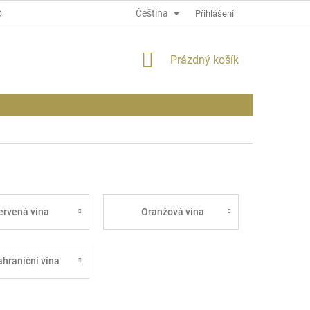
Čeština
OSOBNÍCH ÚDAJÍCH
INFORMACE O WEBU
Přihlášení
NÁKUPNÍ
Prázdný košík
KOŠÍK
ervená vína
Oranžová vína
ahraniční vína