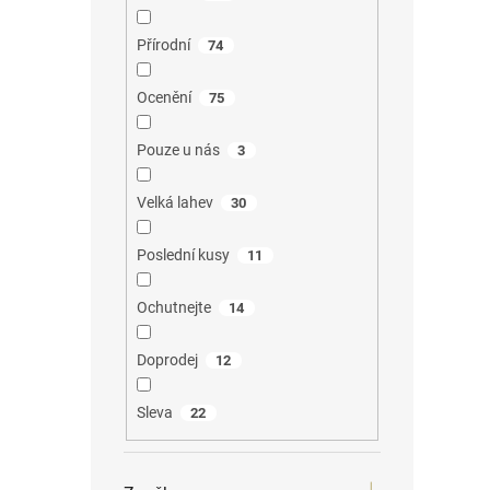
Přírodní
74
Ocenění
75
Pouze u nás
3
Velká lahev
30
Poslední kusy
11
Ochutnejte
14
Doprodej
12
Sleva
22