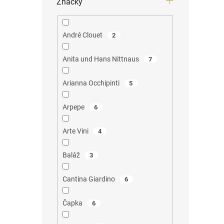
Značky
André Clouet
2
Anita und Hans Nittnaus
7
Arianna Occhipinti
5
Arpepe
6
Arte Vini
4
Baláž
3
Cantina Giardino
6
Čapka
6