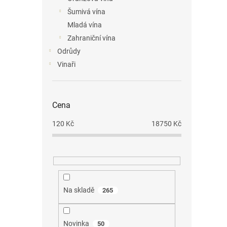
n
Šumivá vína
e
Mladá vína
l
Zahraniční vína
Odrůdy
Vinaři
Cena
120
Kč
18750
Kč
Na skladě
265
Novinka
50