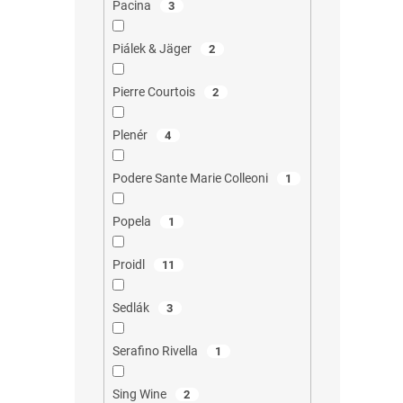
Pacina
3
Piálek & Jäger
2
Pierre Courtois
2
Plenér
4
Podere Sante Marie Colleoni
1
Popela
1
Proidl
11
Sedlák
3
Serafino Rivella
1
Sing Wine
2