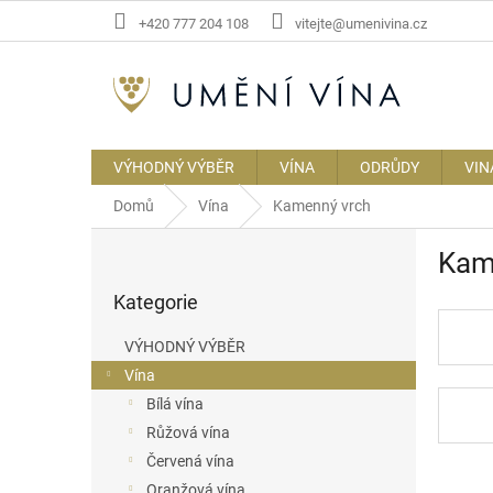
Přejít
+420 777 204 108
vitejte@umenivina.cz
na
obsah
VÝHODNÝ VÝBĚR
VÍNA
ODRŮDY
VIN
Domů
Vína
Kamenný vrch
P
Kam
o
Přeskočit
s
Kategorie
kategorie
t
r
VÝHODNÝ VÝBĚR
a
Vína
n
Bílá vína
n
í
Růžová vína
p
Červená vína
a
Oranžová vína