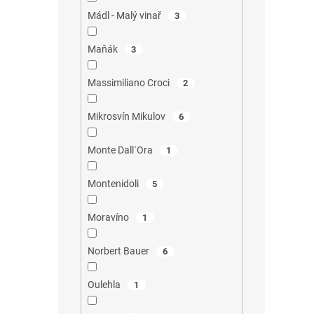
Mádl - Malý vinař
3
Maňák
3
Massimiliano Croci
2
Mikrosvín Mikulov
6
Monte Dall´Ora
1
Montenidoli
5
Moravíno
1
Norbert Bauer
6
Oulehla
1