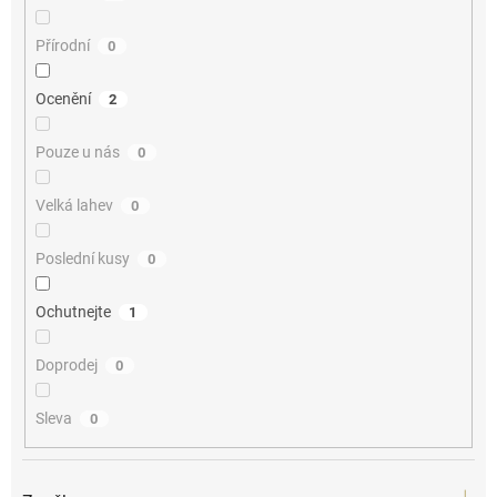
Přírodní
0
Ocenění
2
Pouze u nás
0
Velká lahev
0
Poslední kusy
0
Ochutnejte
1
Doprodej
0
Sleva
0