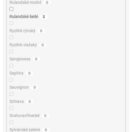
Rulandské modré
0
Rulandské šedé
2
Ryzlink rýnský
0
Ryzlink vlašský
0
Sangiovese
0
Saphira
0
Sauvignon
0
Schiava
0
Svatovavřinecké
0
Sylvánské zelené
0