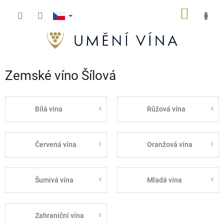
Přejít
NÁKUP
na
obsah
KOŠÍK
Zemské víno Šílová
Bílá vína
Růžová vína
Červená vína
Oranžová vína
Šumivá vína
Mladá vína
Zahraniční vína