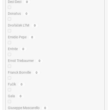
Deci Deci
0
Donatus
0
Dvořáček LTM
0
Emidio Pepe
0
Entrée
0
Ernst Triebaumer
0
Franck Bonville
0
Fučík
0
Gala
0
Giuseppe Mascarello
0