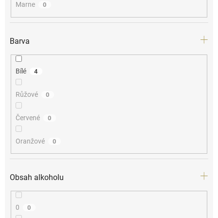
Marne
0
Barva
Bílé
4
Růžové
0
Červené
0
Oranžové
0
Obsah alkoholu
0
0