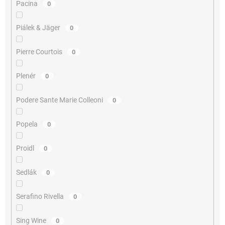
Pacina
0
Piálek & Jäger
0
Pierre Courtois
0
Plenér
0
Podere Sante Marie Colleoni
0
Popela
0
Proidl
0
Sedlák
0
Serafino Rivella
0
Sing Wine
0