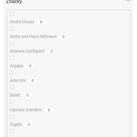
Značky
André Clouet
0
Anita und Hans Nittnaus
0
Arianna Occhipinti
0
Arpepe
0
Arte Vini
0
Baláž
0
Cantina Giardino
0
Čapka
0