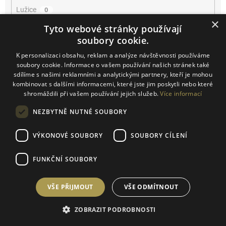
Lužice
0
×
Tyto webové stránky používají
Mikulčice
0
soubory cookie.
K personalizaci obsahu, reklam a analýze návštěvnosti používáme
Mikulov
4
soubory cookie. Informace o vašem používání našich stránek také
sdílíme s našimi reklamními a analytickými partnery, kteří je mohou
Miroslav
0
kombinovat s dalšími informacemi, které jste jim poskytli nebo které
shromáždili při vašem používání jejich služeb.
Více informací
Němčičky
0
NEZBYTNĚ NUTNÉ SOUBORY
Novosedly
0
VÝKONOVÉ SOUBORY
SOUBORY CÍLENÍ
Novosedly na Moravě
0
FUNKČNÍ SOUBORY
Olbrahomice
0
VŠE PŘIJMOUT
VŠE ODMÍTNOUT
Pavlov
0
ZOBRAZIT PODROBNOSTI