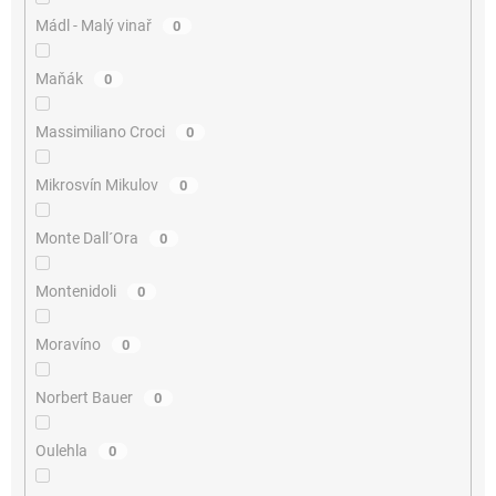
Mádl - Malý vinař
0
Maňák
0
Massimiliano Croci
0
Mikrosvín Mikulov
0
Monte Dall´Ora
0
Montenidoli
0
Moravíno
0
Norbert Bauer
0
Oulehla
0