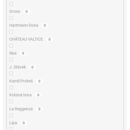
Gross
0
Hartmann Dona
0
CHÂTEAU VALTICE
0
Ilias
0
J. Stávek
0
Kamil Prokeš
0
Krásná hora
0
La Reggenza
0
Lípa
0