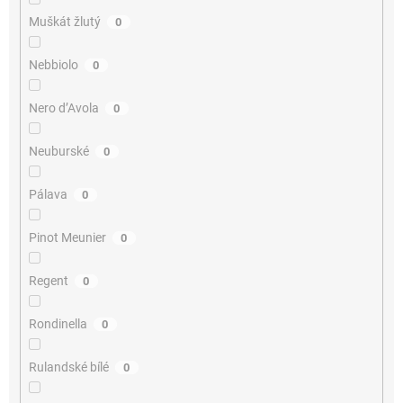
Muškát žlutý
0
Nebbiolo
0
Nero d’Avola
0
Neuburské
0
Pálava
0
Pinot Meunier
0
Regent
0
Rondinella
0
Rulandské bílé
0