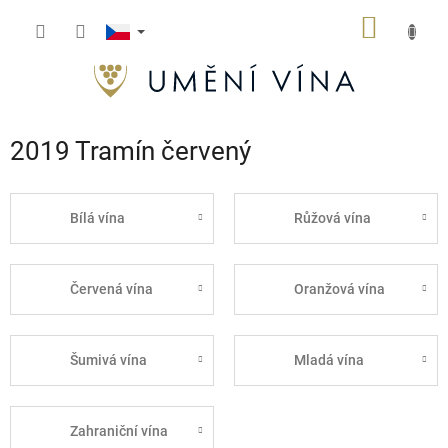
Přejít
NÁKUP
na
obsah
KOŠÍK
2019 Tramín červený
Bílá vína
Růžová vína
Červená vína
Oranžová vína
Šumivá vína
Mladá vína
Zahraniční vína