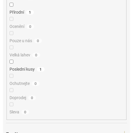
Přírodní
1
Ocenění
0
Pouze u nás
0
Velká lahev
0
Poslední kusy
1
Ochutnejte
0
Doprodej
0
Sleva
0