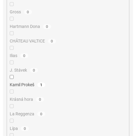
Gross
0
Hartmann Dona
0
CHÂTEAU VALTICE
0
Ilias
0
J. Stávek
0
Kamil Prokeš
1
Krásná hora
0
La Reggenza
0
Lípa
0