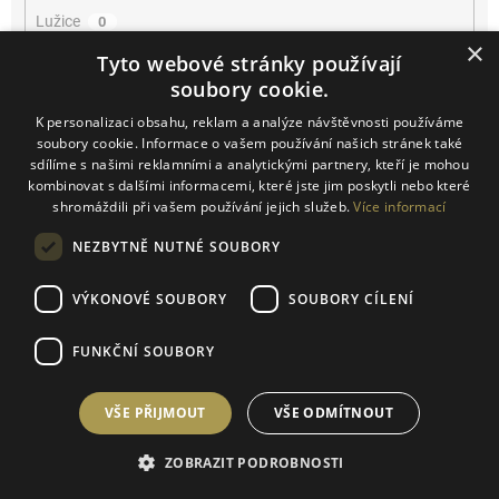
Lužice
0
×
Tyto webové stránky používají
Mikulčice
0
soubory cookie.
K personalizaci obsahu, reklam a analýze návštěvnosti používáme
Mikulov
0
soubory cookie. Informace o vašem používání našich stránek také
sdílíme s našimi reklamními a analytickými partnery, kteří je mohou
Miroslav
0
kombinovat s dalšími informacemi, které jste jim poskytli nebo které
shromáždili při vašem používání jejich služeb.
Více informací
Němčičky
0
NEZBYTNĚ NUTNÉ SOUBORY
Novosedly
0
VÝKONOVÉ SOUBORY
SOUBORY CÍLENÍ
Novosedly na Moravě
0
FUNKČNÍ SOUBORY
Olbrahomice
0
VŠE PŘIJMOUT
VŠE ODMÍTNOUT
Pavlov
0
ZOBRAZIT PODROBNOSTI