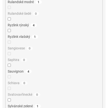
Rulandské modré
1
Rulandské šedé
0
Ryzlink rýnský
4
Ryzlink vlašský
1
Sangiovese
0
Saphira
0
Sauvignon
4
Schiava
0
Svatovavřinecké
0
Sylvánské zelené
1