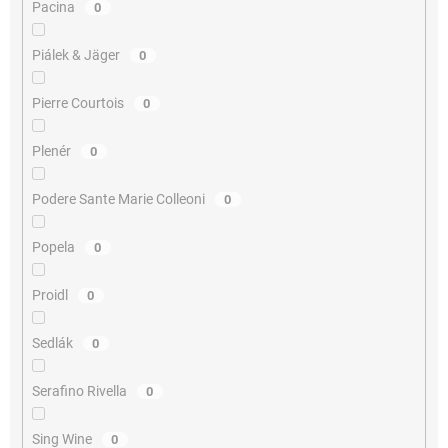
Pacina
0
Piálek & Jäger
0
Pierre Courtois
0
Plenér
0
Podere Sante Marie Colleoni
0
Popela
0
Proidl
0
Sedlák
0
Serafino Rivella
0
Sing Wine
0