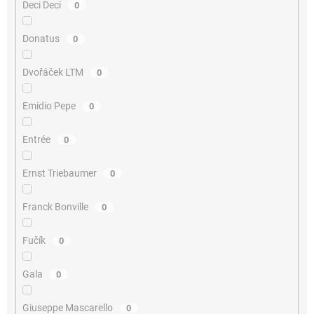
Deci Deci
0
Donatus
0
Dvořáček LTM
0
Emidio Pepe
0
Entrée
0
Ernst Triebaumer
0
Franck Bonville
0
Fučík
0
Gala
0
Giuseppe Mascarello
0