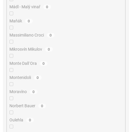
Mádl - Malý vinař
0
Maňák
0
Massimiliano Croci
0
Mikrosvín Mikulov
0
Monte Dall´Ora
0
Montenidoli
0
Moravíno
0
Norbert Bauer
0
Oulehla
0