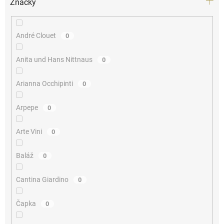
Značky
André Clouet
0
Anita und Hans Nittnaus
0
Arianna Occhipinti
0
Arpepe
0
Arte Vini
0
Baláž
0
Cantina Giardino
0
Čapka
0