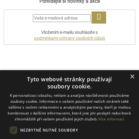
Pohlídejte si novinky a akce
PŘIHLÁSIT
Vložením e-mailu souhlasíte s
SE
podmínkami ochrany osobních údajů
Platební metody
×
Tyto webové stránky používají
soubory cookie.
K personalizaci obsahu, reklam a analýze návštěvnosti používáme
Dopravci
soubory cookie. Informace o vašem používání našich stránek také
sdílíme s našimi reklamními a analytickými partnery, kteří je mohou
kombinovat s dalšími informacemi, které jste jim poskytli nebo které
shromáždili při vašem používání jejich služeb.
Více informací
NEZBYTNĚ NUTNÉ SOUBORY