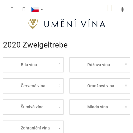
Přejít
NÁKUP
na
obsah
KOŠÍK
2020 Zweigeltrebe
Bílá vína
Růžová vína
Červená vína
Oranžová vína
Šumivá vína
Mladá vína
Zahraniční vína