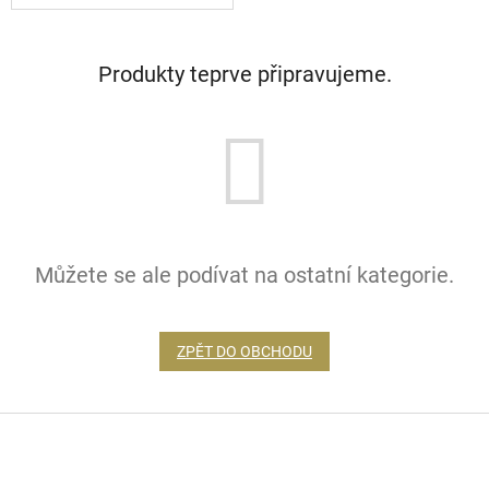
Produkty teprve připravujeme.
Můžete se ale podívat na ostatní kategorie.
ZPĚT DO OBCHODU
Z
á
p