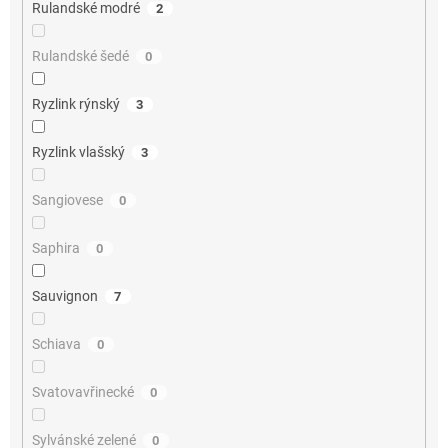
Rulandské modré
2
Rulandské šedé
0
Ryzlink rýnský
3
Ryzlink vlašský
3
Sangiovese
0
Saphira
0
Sauvignon
7
Schiava
0
Svatovavřinecké
0
Sylvánské zelené
0