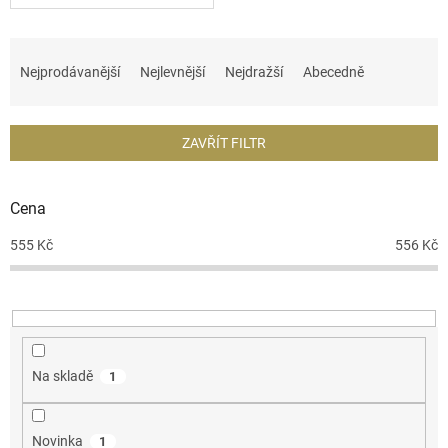
Ř
a
Nejprodávanější
Nejlevnější
Nejdražší
Abecedně
z
e
n
ZAVŘÍT FILTR
í
p
r
Cena
o
d
555
Kč
556
Kč
u
k
t
ů
Na skladě
1
Novinka
1