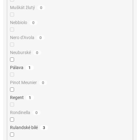
Muškát žlutý
0
Nebbiolo
0
Nero d’Avola
0
Neuburské
0
Pálava
1
Pinot Meunier
0
Regent
1
Rondinella
0
Rulandské bílé
3