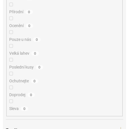
Přírodní
0
Ocenění
0
Pouze u nás
0
Velká lahev
0
Poslední kusy
0
Ochutnejte
0
Doprodej
0
Sleva
0