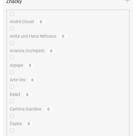
Značky
André Clouet
0
Anita und Hans Nittnaus
0
Arianna Occhipinti
0
Arpepe
0
Arte Vini
0
Baláž
0
Cantina Giardino
0
Čapka
0