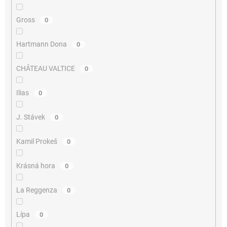
Gross
0
Hartmann Dona
0
CHÂTEAU VALTICE
0
Ilias
0
J. Stávek
0
Kamil Prokeš
0
Krásná hora
0
La Reggenza
0
Lípa
0