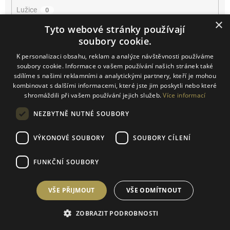
Lužice
0
×
Tyto webové stránky používají
Mikulčice
0
soubory cookie.
K personalizaci obsahu, reklam a analýze návštěvnosti používáme
Mikulov
0
soubory cookie. Informace o vašem používání našich stránek také
sdílíme s našimi reklamními a analytickými partnery, kteří je mohou
Miroslav
0
kombinovat s dalšími informacemi, které jste jim poskytli nebo které
shromáždili při vašem používání jejich služeb.
Více informací
Němčičky
0
NEZBYTNĚ NUTNÉ SOUBORY
Novosedly
0
VÝKONOVÉ SOUBORY
SOUBORY CÍLENÍ
Novosedly na Moravě
0
FUNKČNÍ SOUBORY
Olbrahomice
0
VŠE PŘIJMOUT
VŠE ODMÍTNOUT
Pavlov
0
ZOBRAZIT PODROBNOSTI