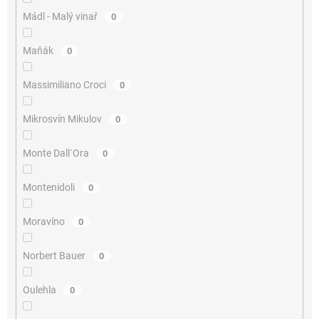
Mádl - Malý vinař
0
Maňák
0
Massimiliano Croci
0
Mikrosvín Mikulov
0
Monte Dall´Ora
0
Montenidoli
0
Moravíno
0
Norbert Bauer
0
Oulehla
0