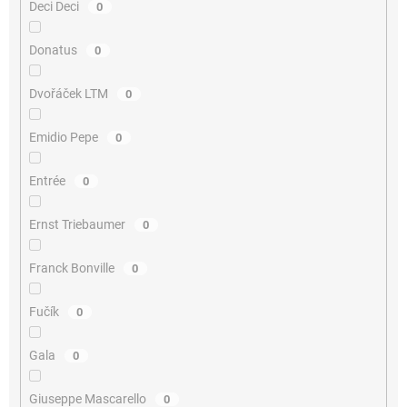
Deci Deci
0
Donatus
0
Dvořáček LTM
0
Emidio Pepe
0
Entrée
0
Ernst Triebaumer
0
Franck Bonville
0
Fučík
0
Gala
0
Giuseppe Mascarello
0