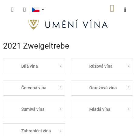
Přejít
NÁKUP
na
obsah
KOŠÍK
2021 Zweigeltrebe
Bílá vína
Růžová vína
Červená vína
Oranžová vína
Šumivá vína
Mladá vína
Zahraniční vína