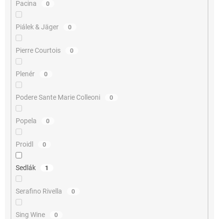
Pacina
0
Piálek & Jäger
0
Pierre Courtois
0
Plenér
0
Podere Sante Marie Colleoni
0
Popela
0
Proidl
0
Sedlák
1
Serafino Rivella
0
Sing Wine
0