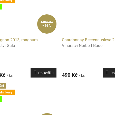
dní kusy
1 300 Kč
–44 %
ignon 2013, magnum
Chardonnay Beerenauslese 
ství Gala
Vinařství Norbert Bauer
Do košíku
Do
 Kč
490 Kč
/ ks
/ ks
ění
dní kusy