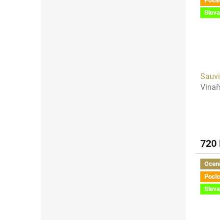
Posle
Sleva
Sauv
Vinař
720
Ocen
Posle
Sleva