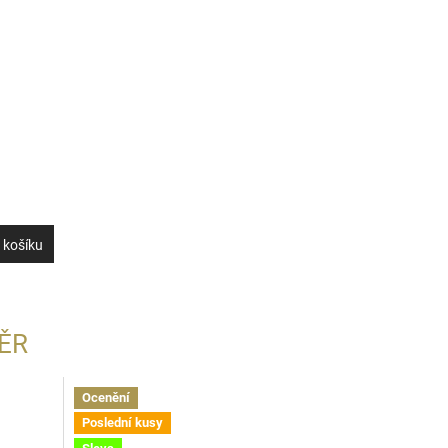
 košíku
ĚR
Ocenění
Poslední kusy