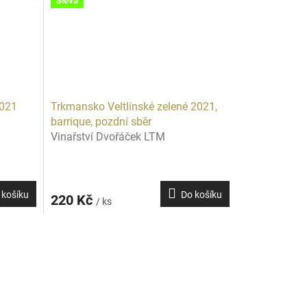
Sleva
2021
Trkmansko Veltlínské zelené 2021,
barrique, pozdní sběr
Vinařství Dvořáček LTM
 košíku
Do košíku
220 Kč
/ ks