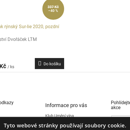
337 Kč
–40 %
nk rýnský Sur-lie 2020, pozdní
ství Dvořáček LTM
Do košíku
 Kč
/ ks
 odkazy
Pohlídejt
Informace pro vás
akce
Klub Umění vína
Soutěže
Tyto webové stránky používají soubory cookie.
 účet