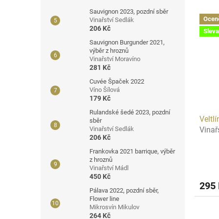
Sauvignon 2023, pozdní sběr
Ocen
Vinařství Sedlák
206 Kč
Sleva
Sauvignon Burgunder 2021,
výběr z hroznů
Vinařství Moravíno
281 Kč
Cuvée Špaček 2022
Víno Šílová
179 Kč
Rulandské šedé 2023, pozdní
Veltl
sběr
Vinařs
Vinařství Sedlák
206 Kč
Frankovka 2021 barrique, výběr
z hroznů
Vinařství Mádl
450 Kč
295
Pálava 2022, pozdní sběr,
Flower line
Mikrosvín Mikulov
264 Kč