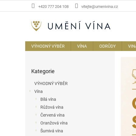
Přejít
+420 777 204 108
vitejte@umenivina.cz
na
obsah
VÝHODNÝ VÝBĚR
VÍNA
ODRŮDY
VIN
P
U
o
m
Přeskočit
s
ě
Kategorie
kategorie
t
n
r
VÝHODNÝ VÝBĚR
a
í
Vína
n
v
Bílá vína
n
í
í
Růžová vína
n
p
Červená vína
a
a
Oranžová vína
n
Šumivá vína
e