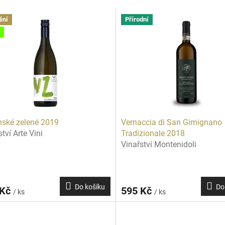
ění
Přírodní
ínské zelené 2019
Vernaccia di San Gimignano
tví Arte Vini
Tradizionale 2018
Vinařství Montenidoli
Do košíku
Do
 Kč
595 Kč
/ ks
/ ks