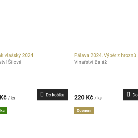
nk vlašský 2024
Pálava 2024, Výběr z hroznů
ství Šílová
Vinařství Baláž
Do košíku
Do
 Kč
220 Kč
/ ks
/ ks
nka
Ocenění