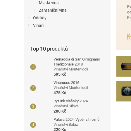
Mladá vína
l
Zahraniční vína
Odrůdy
Vinaři
Top 10 produktů
Vernaccia di San Gimignano
Tradizionale 2018
Vinařství Montenidoli
595 Kč
Vinbrusco 2016
Vinařství Montenidoli
475 Kč
Ryzlink vlašský 2024
Vinařství Šílová
280 Kč
Pálava 2024, Výběr z hroznů
Vinařství Baláž
220 Kč