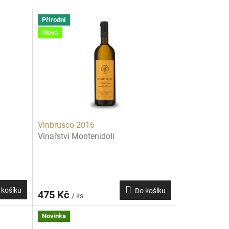
Přírodní
Sleva
Vinbrusco 2016
Vinařství Montenidoli
 košíku
Do košíku
475 Kč
/ ks
Novinka