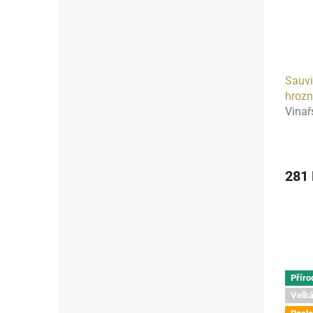
Sauvi
hroz
Vinař
281
Příro
Velká