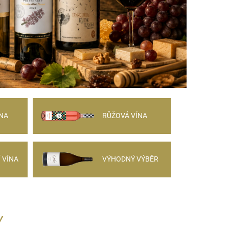
NA
RŮŽOVÁ VÍNA
 VÍNA
VÝHODNÝ VÝBĚR
Y