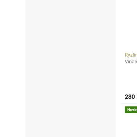
Ryzli
Vinař
280
Novi