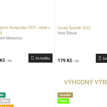
gnon Burgunder 2021, výběr z
Cuvée Špaček 2022
nů
Víno Šílová
ství Moravíno
Do košíku
Do
 Kč
179 Kč
/ ks
/ ks
VÝHODNÝ VÝB
dní
Ocenění
 lahev
Sleva