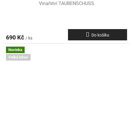
Vinařství TAUBENSCHUSS
Do košíku
690 Kč
/ ks
Novinka
Velká lahev