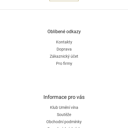
á
k
o
d
v
Z
a
á
c
á
n
í
p
í
p
a
Oblíbené odkazy
r
t
v
Kontakty
í
k
Doprava
y
v
Zákaznický účet
ý
Pro firmy
p
i
s
u
Informace pro vás
Klub Umění vína
Soutěže
Obchodní podmínky