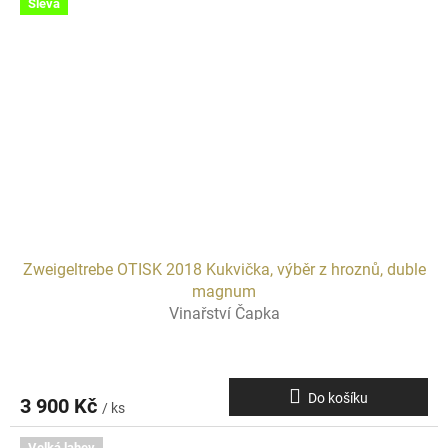
Sleva
Zweigeltrebe OTISK 2018 Kukvička, výběr z hroznů, duble
magnum
Vinařství Čapka
Do košíku
3 900 Kč
/ ks
Velká lahev