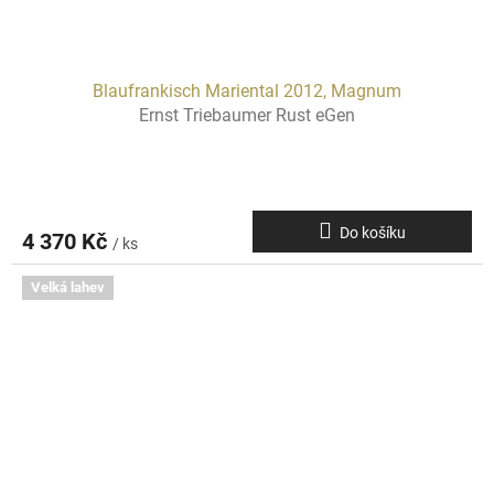
Blaufrankisch Mariental 2012, Magnum
Ernst Triebaumer Rust eGen
Do košíku
4 370 Kč
/ ks
Velká lahev