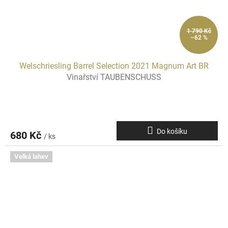
1 790 Kč
–62 %
Welschriesling Barrel Selection 2021 Magnum Art BR
Vinařství TAUBENSCHUSS
Do košíku
680 Kč
/ ks
Velká lahev