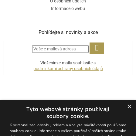
O osobních údajích
Informace o webu
Pohlídejte si novinky a akce
PŘIHLÁSIT
Vložením e-mailu souhlasíte s
SE
podmínkami ochrany osobních údajů
Platební metody
×
Tyto webové stránky používají
soubory cookie.
K personalizaci obsahu, reklam a analýze návštěvnosti používáme
Dopravci
soubory cookie. Informace o vašem používání našich stránek také