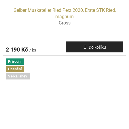
Gelber Muskateller Ried Perz 2020, Erste STK Ried,
magnum
Gross
Do košíku
2 190 Kč
/ ks
Přírodní
Ocenění
Velká lahev