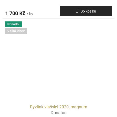
Do košíku
1 700 Kč
/ ks
Přírodní
Velká lahev
Ryzlink vlašský 2020, magnum
Donatus