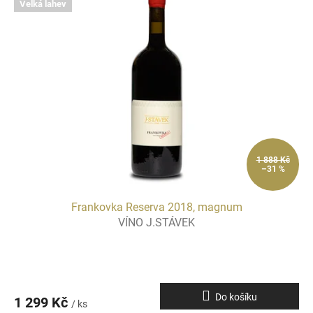
Velká lahev
1 888 Kč
–31 %
Frankovka Reserva 2018, magnum
VÍNO J.STÁVEK
Do košíku
1 299 Kč
/ ks