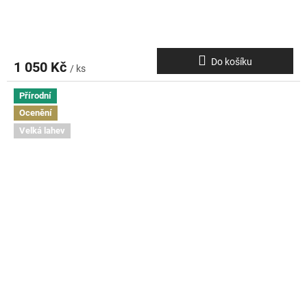
Do košíku
1 050 Kč
/ ks
Přírodní
Ocenění
Velká lahev