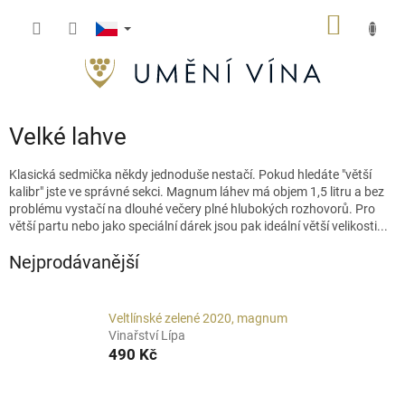
Přejít
NÁKUP
na
obsah
KOŠÍK
Velké lahve
Klasická sedmička někdy jednoduše nestačí. Pokud hledáte "větší
kalibr" jste ve správné sekci. Magnum láhev má objem 1,5 litru a bez
problému vystačí na dlouhé večery plné hlubokých rozhovorů. Pro
větší partu nebo jako speciální dárek jsou pak ideální větší velikosti...
Nejprodávanější
Veltlínské zelené 2020, magnum
Vinařství Lípa
490 Kč