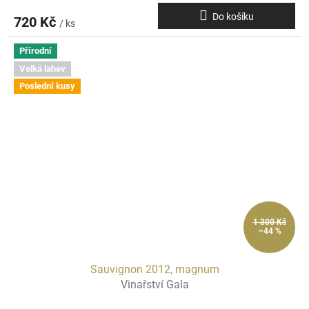
Do košíku
720 Kč
/ ks
Přírodní
Velká lahev
Poslední kusy
1 300 Kč
–44 %
Sauvignon 2012, magnum
Vinařství Gala