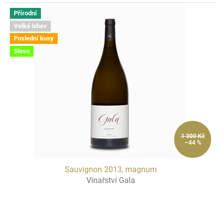
Přírodní
Velká lahev
Poslední kusy
Sleva
1 300 Kč
–44 %
Sauvignon 2013, magnum
Vinařství Gala