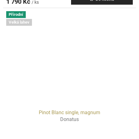
1 790 Kč
/ ks
Přírodní
Velká lahev
Pinot Blanc single, magnum
Donatus