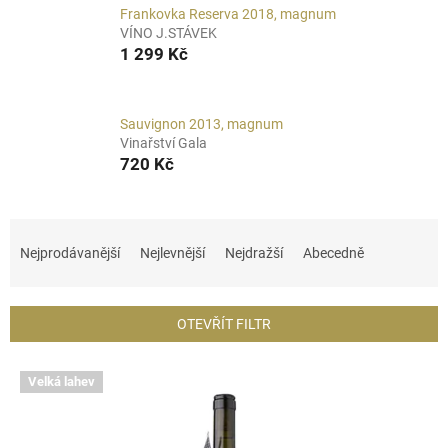
Frankovka Reserva 2018, magnum
VÍNO J.STÁVEK
1 299 Kč
Sauvignon 2013, magnum
Vinařství Gala
720 Kč
Ř
a
Nejprodávanější
Nejlevnější
Nejdražší
Abecedně
z
e
n
OTEVŘÍT FILTR
í
p
V
r
Velká lahev
ý
o
p
d
i