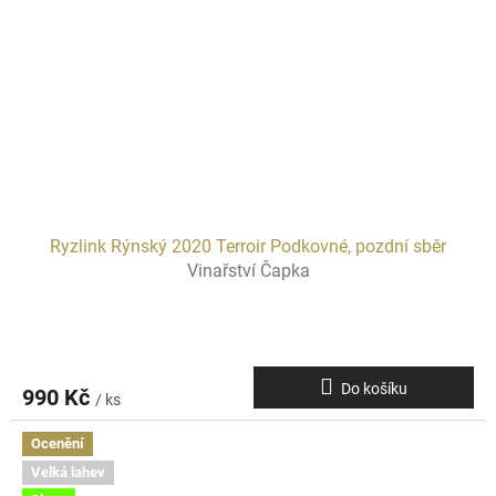
Ryzlink Rýnský 2020 Terroir Podkovné, pozdní sběr
Vinařství Čapka
Do košíku
990 Kč
/ ks
Ocenění
Velká lahev