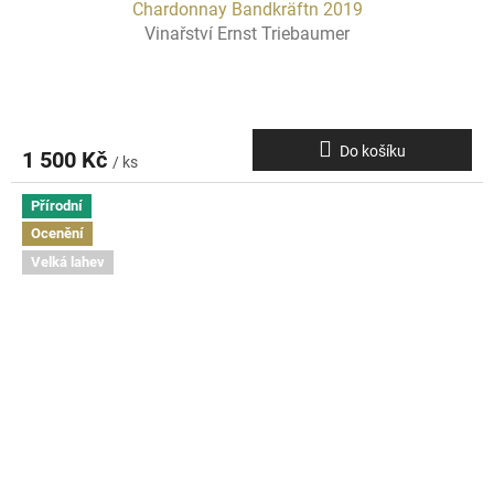
Chardonnay Bandkräftn 2019
Vinařství Ernst Triebaumer
Do košíku
1 500 Kč
/ ks
Přírodní
Ocenění
Velká lahev