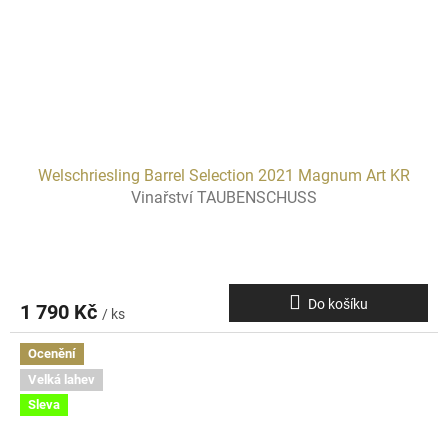
Welschriesling Barrel Selection 2021 Magnum Art KR
Vinařství TAUBENSCHUSS
Do košíku
1 790 Kč
/ ks
Ocenění
Velká lahev
Sleva