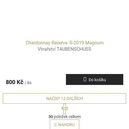
Chardonnay Reserve -S-2019 Magnum
Vinařství TAUBENSCHUSS
Do košíku
800 Kč
/ ks
NAČÍST 12 DALŠÍCH
S
1
2
t
O
r
30
položek celkem
v
á
l
NAHORU
n