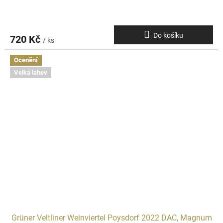
Do košíku
720 Kč
/ ks
Ocenění
Velká lahev
Grüner Veltliner Weinviertel Poysdorf 2022 DAC, Magnum