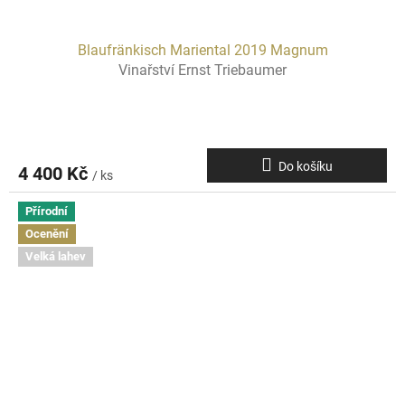
Blaufränkisch Mariental 2019 Magnum
Vinařství Ernst Triebaumer
Do košíku
4 400 Kč
/ ks
Přírodní
Ocenění
Velká lahev