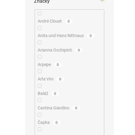
Značky
André Clouet
0
Anita und Hans Nittnaus
0
Arianna Occhipinti
0
Arpepe
0
Arte Vini
0
Baláž
0
Cantina Giardino
0
Čapka
0