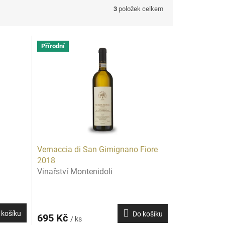
3
položek celkem
Přírodní
Vernaccia di San Gimignano Fiore
2018
Vinařství Montenidoli
 košíku
Do košíku
695 Kč
/ ks