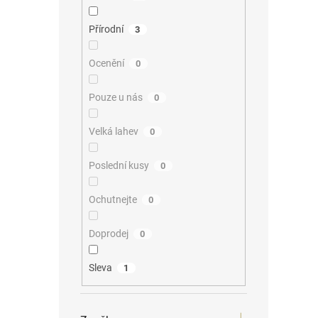
Přírodní
3
Ocenění
0
Pouze u nás
0
Velká lahev
0
Poslední kusy
0
Ochutnejte
0
Doprodej
0
Sleva
1