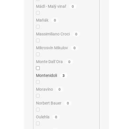
Mádl - Malý vinař
0
Maňák
0
Massimiliano Croci
0
Mikrosvín Mikulov
0
Monte Dall´Ora
0
Montenidoli
3
Moravíno
0
Norbert Bauer
0
Oulehla
0