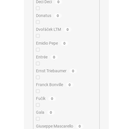
Deci Deci
0
Donatus
0
Dvořáček LTM
0
Emidio Pepe
0
Entrée
0
Ernst Triebaumer
0
Franck Bonville
0
Fučík
0
Gala
0
Giuseppe Mascarello
0