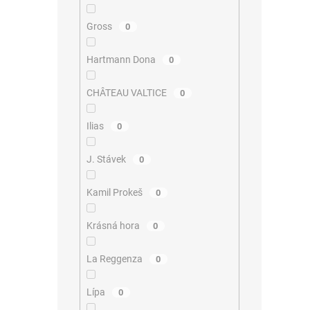
Gross
0
Hartmann Dona
0
CHÂTEAU VALTICE
0
Ilias
0
J. Stávek
0
Kamil Prokeš
0
Krásná hora
0
La Reggenza
0
Lípa
0