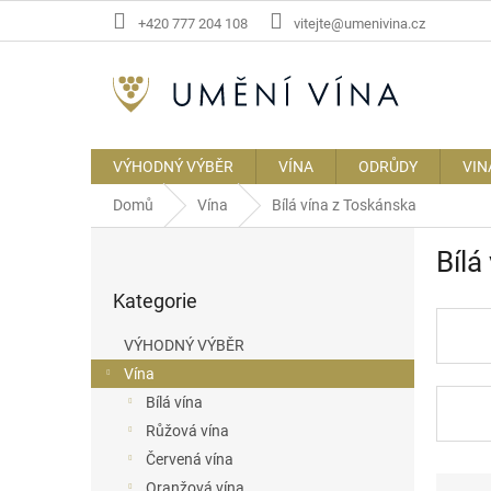
Přejít
+420 777 204 108
vitejte@umenivina.cz
na
obsah
VÝHODNÝ VÝBĚR
VÍNA
ODRŮDY
VIN
Domů
Vína
Bílá vína z Toskánska
P
Bílá
o
Přeskočit
s
Kategorie
kategorie
t
r
VÝHODNÝ VÝBĚR
a
Vína
n
Bílá vína
n
í
Růžová vína
p
Červená vína
a
Ř
Oranžová vína