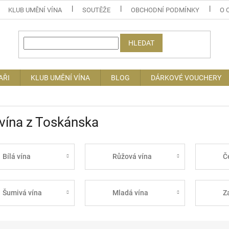
KLUB UMĚNÍ VÍNA
SOUTĚŽE
OBCHODNÍ PODMÍNKY
O 
HLEDAT
AŘI
KLUB UMĚNÍ VÍNA
BLOG
DÁRKOVÉ VOUCHERY
 vína z Toskánska
Bílá vína
Růžová vína
Č
Šumivá vína
Mladá vína
Z