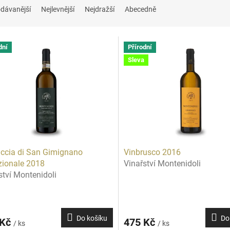
dávanější
Nejlevnější
Nejdražší
Abecedně
dní
Přírodní
Sleva
ccia di San Gimignano
Vinbrusco 2016
zionale 2018
Vinařství Montenidoli
ství Montenidoli
Do košíku
Do
 Kč
475 Kč
/ ks
/ ks