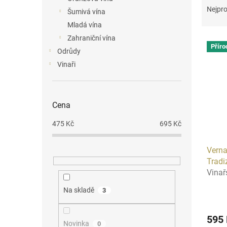
n
a
Nejpro
Šumivá vína
e
z
Mladá vína
l
e
Zahraniční vína
V
n
Příro
ý
í
Odrůdy
p
p
Vinaři
i
r
s
o
p
d
Cena
r
u
o
k
475
Kč
695
Kč
d
t
u
ů
Verna
k
Tradi
t
Vinař
ů
Na skladě
3
595
Novinka
0