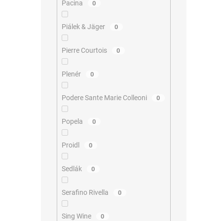
Pacina
0
Piálek & Jäger
0
Pierre Courtois
0
Plenér
0
Podere Sante Marie Colleoni
0
Popela
0
Proidl
0
Sedlák
0
Serafino Rivella
0
Sing Wine
0