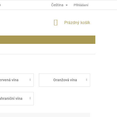
Čeština
OSOBNÍCH ÚDAJÍCH
INFORMACE O WEBU
Přihlášení
NÁKUPNÍ
Prázdný košík
KOŠÍK
ervená vína
Oranžová vína
ahraniční vína