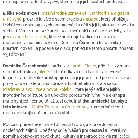
své inspirace, radosti a výzvy, které je na jejich cestách potkávají.
Eliška Podzimková
,
mezinárodně uznávaná ilustrátorka a digitální
umělkyně,
prozradila více o svém projektu
Plešouni
, který přibližuje
těžké téma onkologických onemocnění u dětí s její typickou hravostí a
vřelostí. Vedle toho také představila své další umělecké aktivity, jako
je
vyšívání do fotografií,
které kombinuje tradiční techniku s
moderním vizuálním jazykem. Dominika Černohorská ocenila její
kreativní odvahu a podělila se o svůj pohled na tento unikátní způsob
vyjadřování.
Dominika Černohorská
vinařka z
Vinařství Plenér,
přiblížila význam
samotného slova „
plenér
“, které odkazuje na tvorbu v otevřené
krajině. Tato filozofie prostupuje celou její práci – od péče o vinice až
po výrobu vín, která jsou odrazem konkrétního místa a času.
Představila svou zcela novou kolekci
, která je výsledkem jejího
inovativního přístupu a hlubokého porozumění vínu. Na
e-shopu
máte nyní jedinečnou příležitost ochutnat
dva umělecké kousky z
této kolekce
–
Müller Thurgau
a
Chardonnay
, které přináší chuť
moravské krajiny přímo na váš stůl.
Podcast přinesl nejen vhled do jejich tvorby, ale také do jejich
společných zájmů. Obě ženy sdílejí
vášeň pro cestování,
které jim
pomáhá objevovat nové chutě, kultury a inspirace pro vlastní práci.