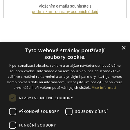
Vložením e-mailu souhlasíte s
SE
podmínkami ochrany osobních údajů
Platební metody
×
Tyto webové stránky používají
soubory cookie.
K personalizaci obsahu, reklam a analýze návštěvnosti používáme
Dopravci
soubory cookie. Informace o vašem používání našich stránek také
sdílíme s našimi reklamními a analytickými partnery, kteří je mohou
kombinovat s dalšími informacemi, které jste jim poskytli nebo které
shromáždili při vašem používání jejich služeb.
Více informací
NEZBYTNĚ NUTNÉ SOUBORY
VÝKONOVÉ SOUBORY
SOUBORY CÍLENÍ
FUNKČNÍ SOUBORY
Vytvořil Shoptet