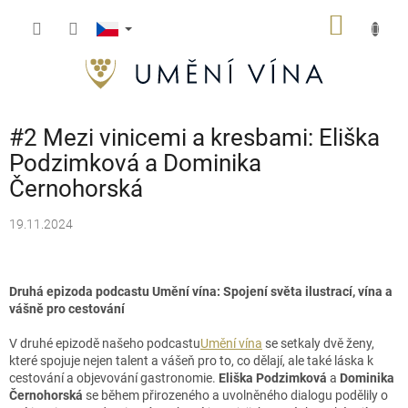
Přejít
NÁKUP
na
obsah
KOŠÍK
#2 Mezi vinicemi a kresbami: Eliška
Podzimková a Dominika
Černohorská
19.11.2024
Druhá epizoda podcastu Umění vína: Spojení světa ilustrací, vína a
vášně pro cestování
V druhé epizodě našeho podcastu
Umění vína
se setkaly dvě ženy,
které spojuje nejen talent a vášeň pro to, co dělají, ale také láska k
cestování a objevování gastronomie.
Eliška Podzimková
a
Dominika
Černohorská
se během přirozeného a uvolněného dialogu podělily o