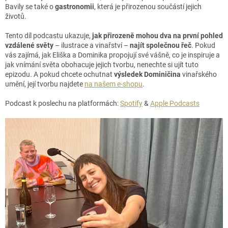
Bavily se také o
gastronomii
, která je přirozenou součástí jejich
životů.
Tento díl podcastu ukazuje,
jak přirozeně mohou dva na první pohled
vzdálené světy
– ilustrace a vinařství –
najít společnou řeč
. Pokud
vás zajímá, jak Eliška a Dominika propojují své vášně, co je inspiruje a
jak vnímání světa obohacuje jejich tvorbu, nenechte si ujít tuto
epizodu. A pokud chcete ochutnat
výsledek Dominičina
vinařského
umění, její tvorbu najdete
na našem e-shopu
.
Podcast k poslechu na platformách:
Spotify
&
Apple Podcasts