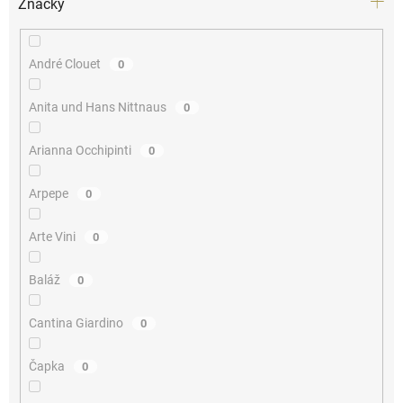
Značky
André Clouet
0
Anita und Hans Nittnaus
0
Arianna Occhipinti
0
Arpepe
0
Arte Vini
0
Baláž
0
Cantina Giardino
0
Čapka
0