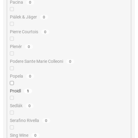
Pacina
0
Piálek & Jäger
0
Pierre Courtois
0
Plenér
0
Podere Sante Marie Colleoni
0
Popela
0
Proidl
1
Sedlák
0
Serafino Rivella
0
Sing Wine
0