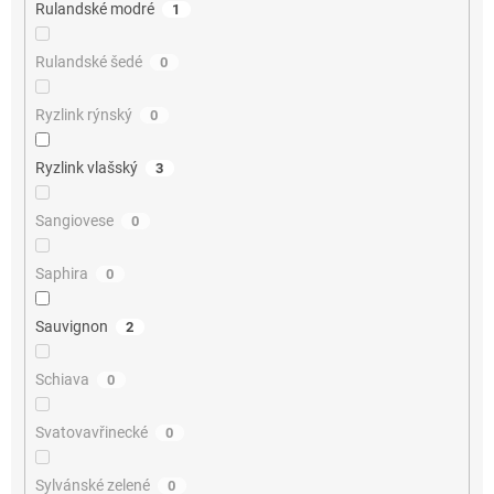
Rulandské modré
1
Rulandské šedé
0
Ryzlink rýnský
0
Ryzlink vlašský
3
Sangiovese
0
Saphira
0
Sauvignon
2
Schiava
0
Svatovavřinecké
0
Sylvánské zelené
0