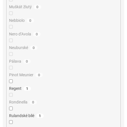
Muškát žlutý
0
Nebbiolo
0
Nero d’Avola
0
Neuburské
0
Pálava
0
Pinot Meunier
0
Regent
1
Rondinella
0
Rulandské bílé
1