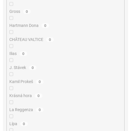
Gross
0
Hartmann Dona
0
CHÂTEAU VALTICE
0
Ilias
0
J. Stávek
0
Kamil Prokeš
0
Krásná hora
0
La Reggenza
0
Lípa
0