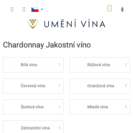
Přejít
NÁKUP
na
obsah
KOŠÍK
Chardonnay Jakostní víno
Bílá vína
Růžová vína
Červená vína
Oranžová vína
Šumivá vína
Mladá vína
Zahraniční vína