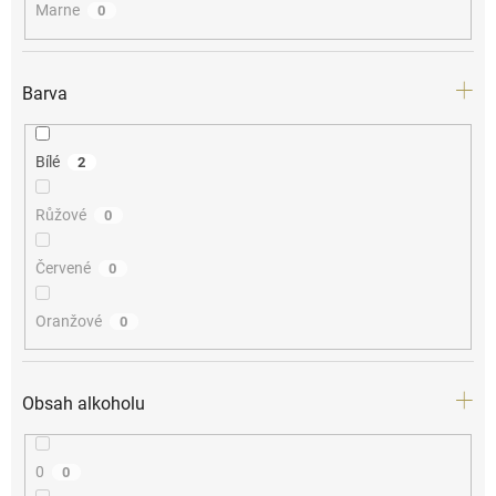
Marne
0
Barva
Bílé
2
Růžové
0
Červené
0
Oranžové
0
Obsah alkoholu
0
0