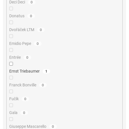
Deci Deci
0
Donatus
0
Dvořáček LTM
0
Emidio Pepe
0
Entrée
0
Ernst Triebaumer
1
Franck Bonville
0
Fučík
0
Gala
0
Giuseppe Mascarello
0