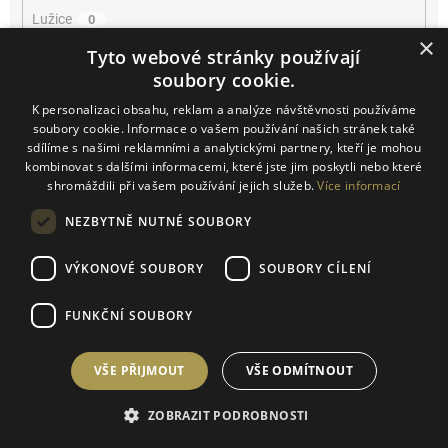
Lužice
0
×
Tyto webové stránky používají
Mikulčice
0
soubory cookie.
K personalizaci obsahu, reklam a analýze návštěvnosti používáme
Mikulov
0
soubory cookie. Informace o vašem používání našich stránek také
sdílíme s našimi reklamními a analytickými partnery, kteří je mohou
Miroslav
0
kombinovat s dalšími informacemi, které jste jim poskytli nebo které
shromáždili při vašem používání jejich služeb.
Více informací
Němčičky
0
NEZBYTNĚ NUTNÉ SOUBORY
Novosedly
0
VÝKONOVÉ SOUBORY
SOUBORY CÍLENÍ
Novosedly na Moravě
0
FUNKČNÍ SOUBORY
Olbrahomice
0
VŠE PŘIJMOUT
VŠE ODMÍTNOUT
Pavlov
0
ZOBRAZIT PODROBNOSTI