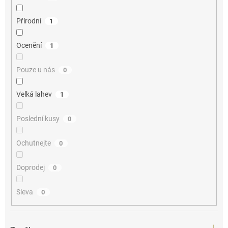
Přírodní
1
Ocenění
1
Pouze u nás
0
Velká lahev
1
Poslední kusy
0
Ochutnejte
0
Doprodej
0
Sleva
0