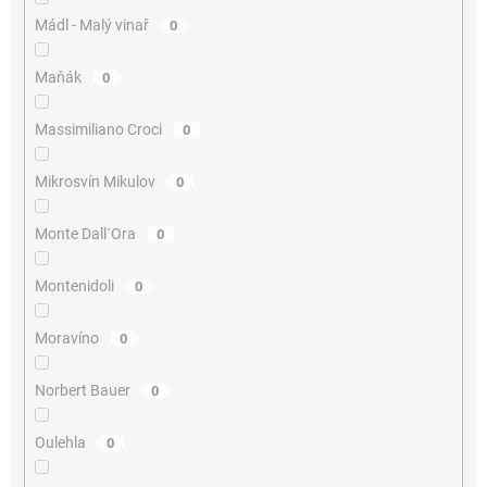
Mádl - Malý vinař
0
Maňák
0
Massimiliano Croci
0
Mikrosvín Mikulov
0
Monte Dall´Ora
0
Montenidoli
0
Moravíno
0
Norbert Bauer
0
Oulehla
0