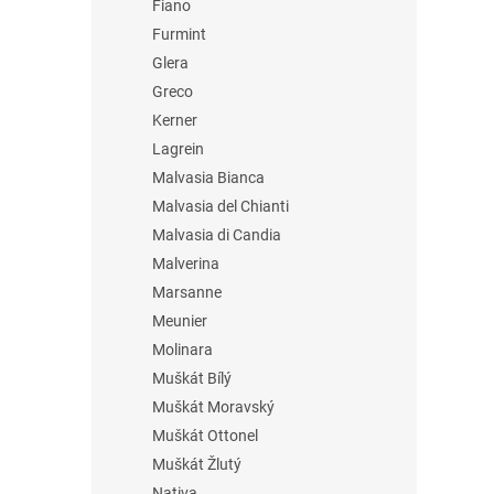
Fiano
Furmint
Glera
Greco
Kerner
Lagrein
Malvasia Bianca
Malvasia del Chianti
Malvasia di Candia
Malverina
Marsanne
Meunier
Molinara
Muškát Bílý
Muškát Moravský
Muškát Ottonel
Muškát Žlutý
Nativa