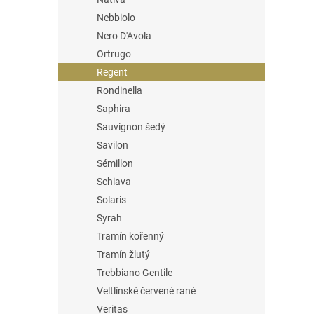
Nebbiolo
Nero D'Avola
Ortrugo
Regent
Rondinella
Saphira
Sauvignon šedý
Savilon
Sémillon
Schiava
Solaris
Syrah
Tramín kořenný
Tramín žlutý
Trebbiano Gentile
Veltlínské červené rané
Veritas