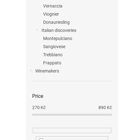
Vernaccia
Viognier
Donauriesling
Italian discoveries
Montepulciano
Sangiovese
Trebbiano
Frappato
Winemakers
Price
270
Kč
890
Kč