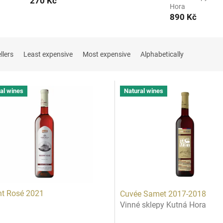
270 Kč
Hora
890 Kč
llers
Least expensive
Most expensive
Alphabetically
al wines
Natural wines
t Rosé 2021
Cuvée Samet 2017-2018
Vinné sklepy Kutná Hora