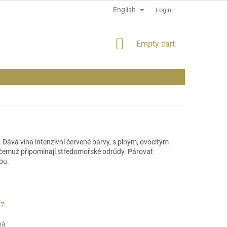
English
PRIVACY POLICY
INFORMATION ABOUT THE SITE
Login
SHOPPING
Empty cart
CART
 Dává vína intenzivní červené barvy, s plným,
ovocitým
ky čemuž připomínají středomořské odrůdy. Párovat
ou.
7-
ná