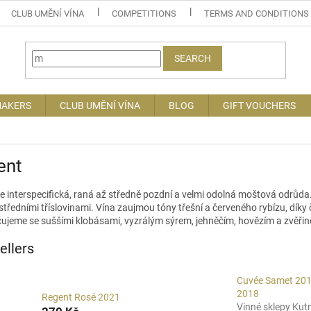
CLUB UMĚNÍ VÍNA
COMPETITIONS
TERMS AND CONDITIONS
SEARCH
MAKERS
CLUB UMĚNÍ VÍNA
BLOG
GIFT VOUCHERS
ent
e interspecifická, raná až středně pozdní a velmi odolná moštová odrůda.
středními tříslovinami. Vína zaujmou tóny třešní a červeného rybízu, dí
ujeme se suššími klobásami, vyzrálým sýrem, jehněčím, hovězím a zvěřin
ellers
Cuvée Samet 201
2018
Regent Rosé 2021
Vinné sklepy Kut