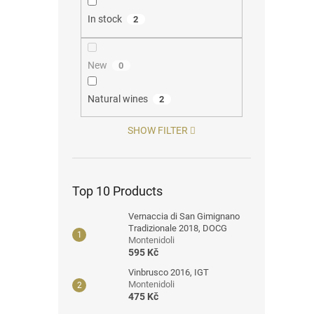
In stock
2
New
0
Natural wines
2
SHOW FILTER
Top 10 Products
Vernaccia di San Gimignano
Tradizionale 2018, DOCG
Montenidoli
595 Kč
Vinbrusco 2016, IGT
Montenidoli
475 Kč