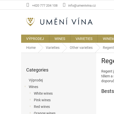
Skip
+420 777 204 108
info@umenivina.cz
to
content
VÝPRODEJ
WINES
VARIETIES
WINE
Home
Varieties
Other varieties
Regent
S
Reg
i
Skip
d
Categories
categories
Regent j
e
tělem a 
b
Výprodej
doporuč
a
Wines
r
Bests
White wines
Pink wines
Red wines
Orange wines