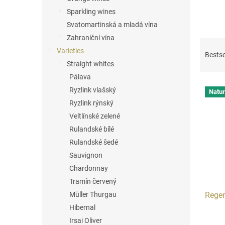
Sparkling wines
Svatomartinská a mladá vína
Zahraniční vína
P
Varieties
r
Bestse
o
Straight whites
d
Pálava
L
u
Ryzlink vlašský
Natur
i
c
Ryzlink rýnský
s
t
Veltlínské zelené
t
s
o
Rulandské bílé
o
f
r
Rulandské šedé
p
t
Sauvignon
r
i
Chardonnay
o
n
Tramín červený
d
g
Regen
Müller Thurgau
u
c
Hibernal
t
Irsai Oliver