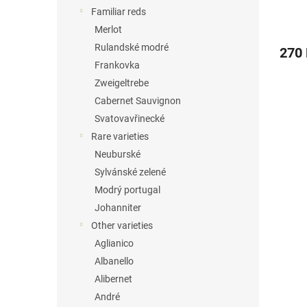
s
Familiar reds
Merlot
Rulandské modré
270
Frankovka
Zweigeltrebe
Cabernet Sauvignon
Svatovavřinecké
Rare varieties
Neuburské
Sylvánské zelené
Modrý portugal
Johanniter
Other varieties
Aglianico
Albanello
Alibernet
André