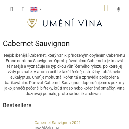
Skip
SHOPP
to
content
CART
Cabernet Sauvignon
Nejoblíbenější Cabernet, který vznikl přirozeným opylením Cabernetu
Franc odrůdou Sauvignon. Oproti původnímu Cabernetu je tmavší,
tělnatější
a
vyznačuje se typickou vůní černého rybízu, po které jej
vždy poznáte. V
aroma ucítíte také třešně, ostružiny, tabák nebo
eukalyptus. Chuť je mohutná, kořenitá
a
zpravidla podpořená
barikováním
. Párovat Cabernet Sauvignon doporučujeme
s
pokrmy
jako jehněčí pečeně, bifteky, krůtí maso nebo kořeněné omáčky. Vína
dozrávají pomalu, proto se hodí k archivaci.
Bestsellers
Cabernet Sauvignon 2021
Dvořáček LTM