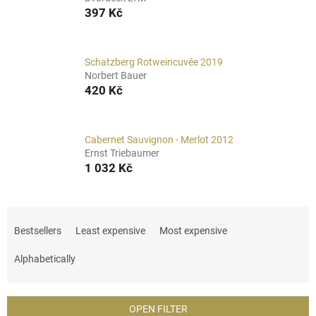
397 Kč
Schatzberg Rotweincuvée 2019
Norbert Bauer
420 Kč
Cabernet Sauvignon - Merlot 2012
Ernst Triebaumer
1 032 Kč
P
r
Bestsellers
Least expensive
Most expensive
o
d
Alphabetically
u
c
t
OPEN FILTER