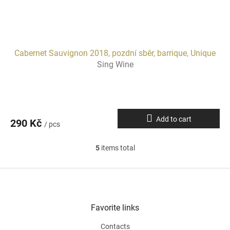
Cabernet Sauvignon 2018, pozdní sběr, barrique, Unique
Sing Wine
Add to cart
290 Kč
/ pcs
5
items total
L
i
s
F
t
o
i
o
n
t
Favorite links
g
e
c
Contacts
r