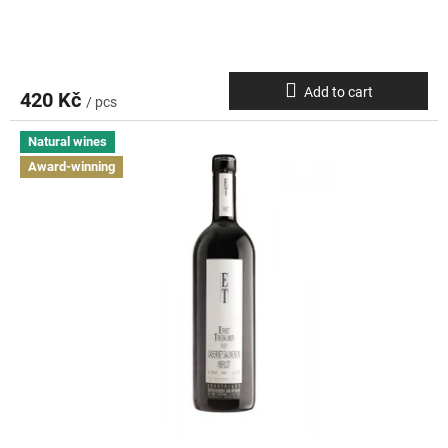
Add to cart
420 Kč
/ pcs
Natural wines
Award-winning