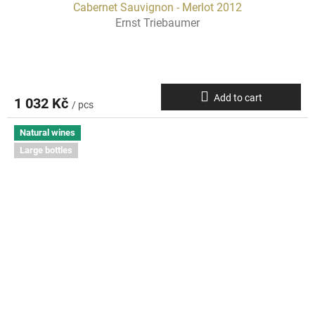
Cabernet Sauvignon - Merlot 2012
Ernst Triebaumer
Add to cart
1 032 Kč
/ pcs
Natural wines
Large bottles