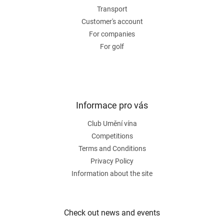
o
n
Transport
t
Customer's account
r
For companies
o
For golf
l
s
Informace pro vás
Club Umění vína
Competitions
Terms and Conditions
Privacy Policy
Information about the site
Check out news and events