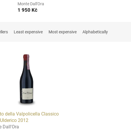
Monte Dall'Ora
1 950 Kč
llers
Least expensive
Most expensive
Alphabetically
to della Valpolicella Classico
 Ulderico 2012
 Dall'Ora