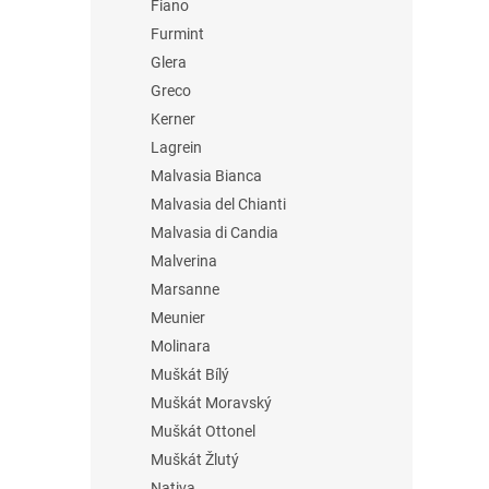
Fiano
Furmint
Glera
Greco
Kerner
Lagrein
Malvasia Bianca
Malvasia del Chianti
Malvasia di Candia
Malverina
Marsanne
Meunier
Molinara
Muškát Bílý
Muškát Moravský
Muškát Ottonel
Muškát Žlutý
Nativa