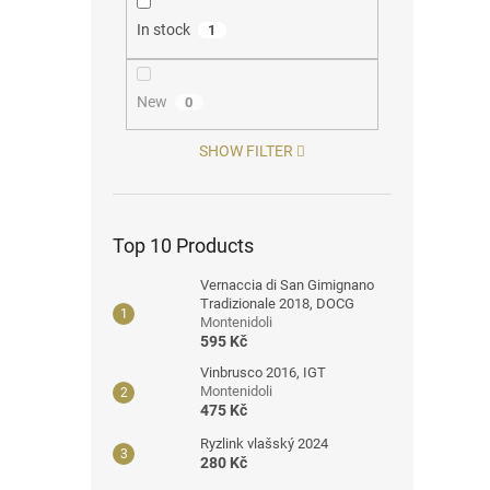
In stock
1
New
0
SHOW FILTER
Top 10 Products
Vernaccia di San Gimignano
Tradizionale 2018, DOCG
Montenidoli
595 Kč
Vinbrusco 2016, IGT
Montenidoli
475 Kč
Ryzlink vlašský 2024
280 Kč