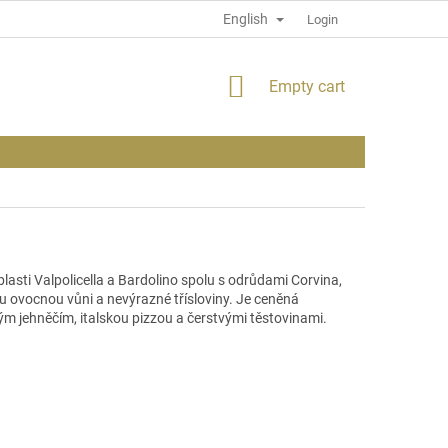
English
PRIVACY POLICY
INFORMATION ABOUT THE SITE
Login
SHOPPING
Empty cart
CART
blasti
Valpolicella
a
Bardolino
spolu s odrůdami
Corvina
,
ou ovocnou vůni a nevýrazné t
říslov
iny. Je ceněná
m jehněčím, italskou pizzou a čerstvými těstovinami.