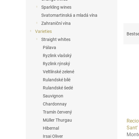
Sparkling wines
Svatomartinská a mladá vína
Zahraniční vína
P
Varieties
r
Bestse
o
Straight whites
d
Pálava
L
u
Ryzlink vlašský
i
c
Ryzlink rýnský
s
t
Veltlínské zelené
t
s
o
Rulandské bílé
o
f
r
Rulandské šedé
p
t
Sauvignon
r
i
Chardonnay
o
n
Tramín červený
d
g
Müller Thurgau
Recio
u
Sant'
c
Hibernal
Monte
t
Irsai Oliver