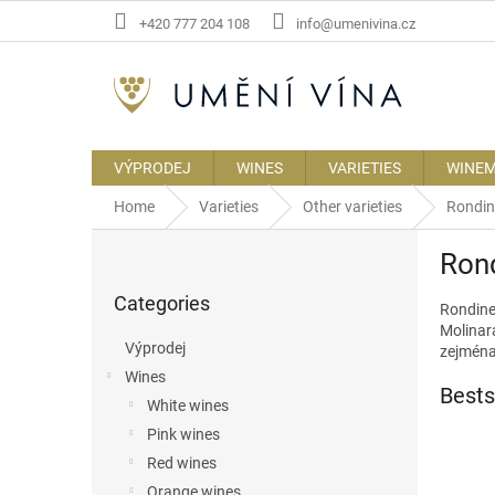
Skip
+420 777 204 108
info@umenivina.cz
to
content
VÝPRODEJ
WINES
VARIETIES
WINE
Home
Varieties
Other varieties
Rondin
S
Rond
i
Skip
d
Categories
categories
Rondine
e
Molinar
b
Výprodej
zejména
a
Wines
r
Bests
White wines
Pink wines
Red wines
Orange wines