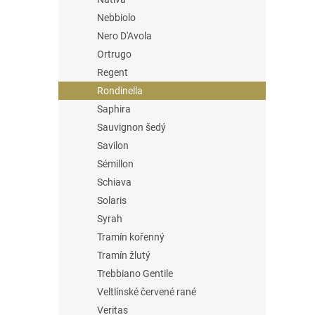
Nebbiolo
Nero D'Avola
Ortrugo
Regent
Rondinella
Saphira
Sauvignon šedý
Savilon
Sémillon
Schiava
Solaris
Syrah
Tramín kořenný
Tramín žlutý
Trebbiano Gentile
Veltlínské červené rané
Veritas