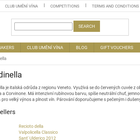
CLUB UMĚNÍ VÍNA
COMPETITIONS
TERMS AND CONDITIONS
SEARCH
MAKERS
CLUB UMĚNÍ VÍNA
BLOG
GIFT VOUCHERS
ella
inella
lla
je italská odrůda z regionu Veneto. Využívá se do červených
cuvée
z o
a
a
Corvinone
. Má intenzivní rubínovou barvu, spíše neutrální chuť, jemn
 pro velký výnos a plnost
vín
. Párování doporučujeme s pečeným i dušený
ellers
Recioto della
Valpolicella Classico
Sant' Ulderico 2012