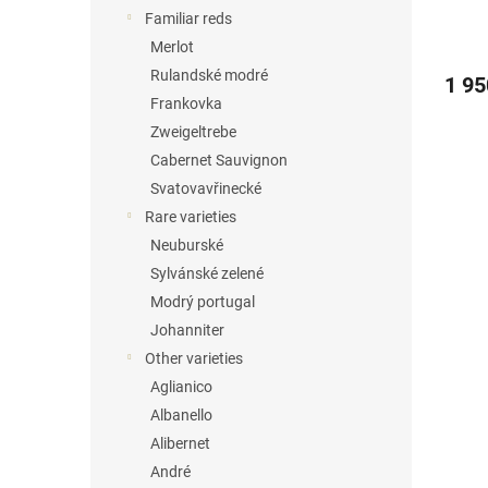
s
Familiar reds
Merlot
Rulandské modré
1 9
Frankovka
Zweigeltrebe
Cabernet Sauvignon
Svatovavřinecké
Rare varieties
Neuburské
Sylvánské zelené
Modrý portugal
Johanniter
Other varieties
Aglianico
Albanello
Alibernet
André