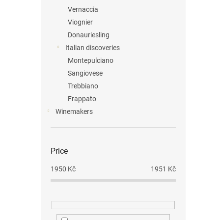
Vernaccia
Viognier
Donauriesling
Italian discoveries
Montepulciano
Sangiovese
Trebbiano
Frappato
Winemakers
Price
1950
Kč
1951
Kč