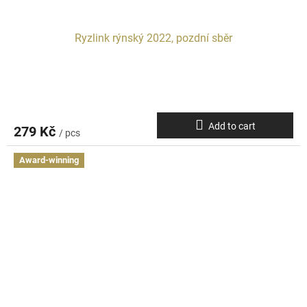
Ryzlink rýnský 2022, pozdní sběr
Add to cart
279 Kč
/ pcs
Award-winning