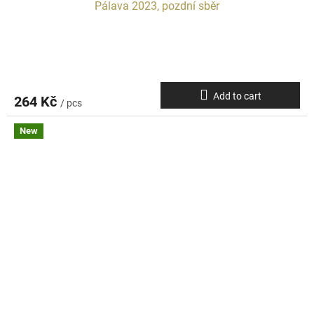
Pálava 2023, pozdní sběr
Add to cart
264 Kč
/ pcs
New