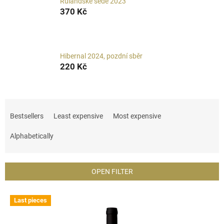
Rulandské šedé 2023
370 Kč
Hibernal 2024, pozdní sběr
220 Kč
P
r
Bestsellers
Least expensive
Most expensive
o
d
Alphabetically
u
c
t
OPEN FILTER
s
o
L
Last pieces
r
i
t
s