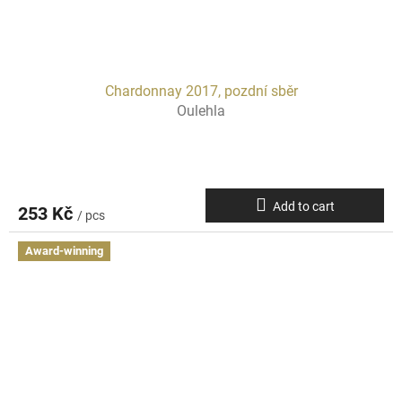
Chardonnay 2017, pozdní sběr
Oulehla
Add to cart
253 Kč
/ pcs
Award-winning