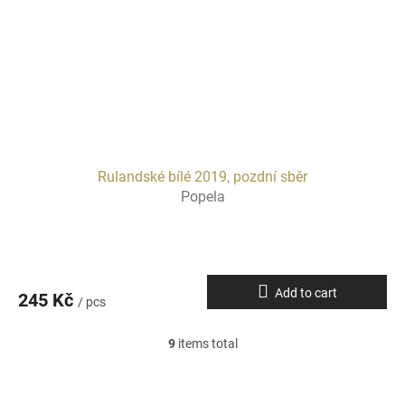
Rulandské bílé 2019, pozdní sběr
Popela
Add to cart
245 Kč
/ pcs
9
items total
L
i
s
t