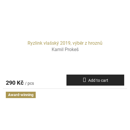
Ryzlink vlašský 2019, výběr z hroznů
Kamil Prokeš
Add to cart
290 Kč
/ pcs
Award-winning