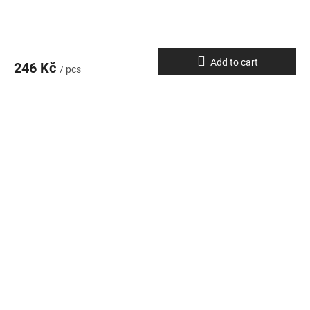
Add to cart
246 Kč
/ pcs