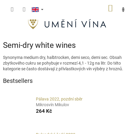
Skip
SHOPP
to
content
CART
Semi-dry white wines
Synonyma medium dry, halbtrocken, demi seco, demi sec. Obsah
zbytkového cukru se pohybuje v rozmezí 4,1 - 12g na litr. Do této
kategorie se často dostávají z přívlastkových vín výběry z hroznů.
Bestsellers
Pálava 2022, pozdní sběr
Mikrosvín Mikulov
264 Kč