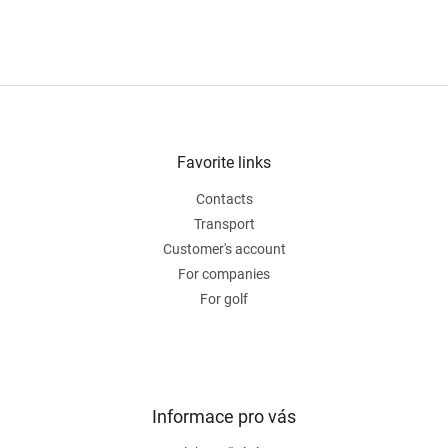
i
n
g
c
o
F
n
o
t
o
r
t
Favorite links
o
e
l
Contacts
r
s
Transport
Customer's account
For companies
For golf
Informace pro vás