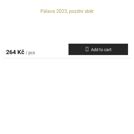
Pálava 2023, pozdní sběr
Add to cart
264 Kč
/ pcs