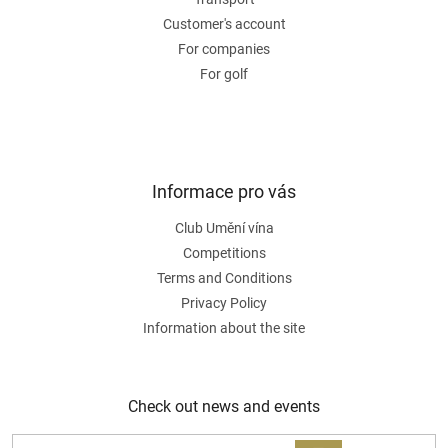
n
t
Customer's account
r
For companies
o
For golf
l
s
Informace pro vás
Club Umění vína
Competitions
Terms and Conditions
Privacy Policy
Information about the site
Check out news and events