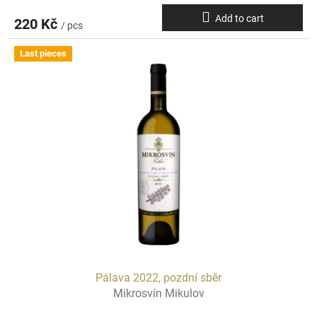
Add to cart
220 Kč
/ pcs
Last pieces
Pálava 2022, pozdní sběr
Mikrosvín Mikulov