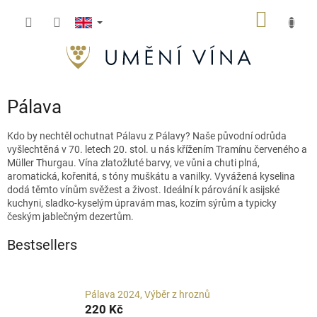
Skip
SHOPP
to
content
CART
Pálava
Kdo by nechtěl ochutnat Pálavu z Pálavy?
Naše původní odrůda
vyšlechtěná v 70. letech 20. stol.
u
nás křížením Tramínu červeného a
M
üller
Thurgau
.
Vína zlatožluté barvy, ve vůni a chuti pln
á
,
aromatick
á
, kořenit
á
, s tóny muškátu a vanilky.
Vyvážená
kyselina
dodá těmto
vínům
svěžest
a
živost.
Ideální k párování k asijské
kuchyni,
sladko-kyselým úpravám mas, kozím sýrům a typicky
českým jablečným dezertům.
Bestsellers
Pálava 2024, Výběr z hroznů
220 Kč