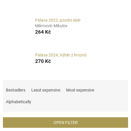
Pálava 2022, pozdní sběr
Mikrosvín Mikulov
264 Kč
Pálava 2024, Výběr z hroznů
270 Kč
P
r
Bestsellers
Least expensive
Most expensive
o
d
Alphabetically
u
c
t
OPEN FILTER
s