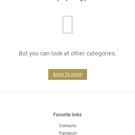
But you can look at other categories.
BACK TO SHOP
F
o
o
t
Favorite links
e
Contacts
r
Transport