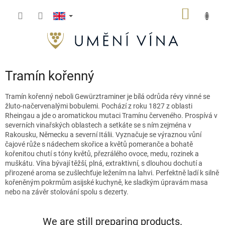
Skip
SHOPP
to
content
CART
Tramín kořenný
Tramín kořenný neboli
Gewürztraminer
je bílá odrůda révy vinné se
žluto-načervenalými bobulemi. Pochází z roku 1827 z oblasti
Rheingau
a jde o aromatickou mutaci Tramínu červeného. Prospívá v
severních vinařských oblastech a setkáte se s ním zejména v
Rakousku, Německu a
severní
Itálii. Vyznačuje se výraznou vůní
čajové růže s nádechem skořice a květů pomeranče a
bohatě
kořenitou chutí s tóny květů, přezrálého ovoce, medu, rozinek a
muškátu. Vína bývají těžší, plná, extraktivní, s dlouhou dochutí a
přirozené aroma se zušlechťuje ležením na lahvi. Perfektně ladí k silně
kořeněným pokrmům asijské kuchyně, ke sladkým úpravám masa
nebo na závěr stolování spolu s dezerty.
We are still preparing products.