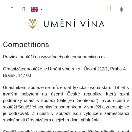
Skip
SHOPP
to
content
CART
Competitions
Pravidla soutěží na www.facebook.com/umenivina.cz
Organizátor soutěže je Umění vína s.r.o., Údolní 212/1, Praha 4 –
Braník, 147 00
Účastníkem soutěže se může stát fyzická osoba starší 18 let s
trvalým pobytem na území České republiky, která splní
podmínky účasti v soutěži (dále jen "Soutěžící"). Svou účastí v
soutěži Soutěžící souhlasí s podmínkami v soutěži a zavazuje se
je dodržovat. Z účasti v soutěži jsou vyloučeni zaměstnanci
společnosti Organizátora a jejich rodinní příslušníci.
Soutěž probíhá v období uvedeném v soutěžním příspěvku pod