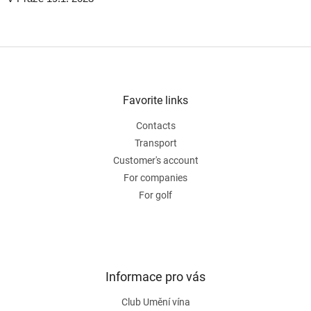
F
o
o
t
Favorite links
e
Contacts
r
Transport
Customer's account
For companies
For golf
Informace pro vás
Club Umění vína