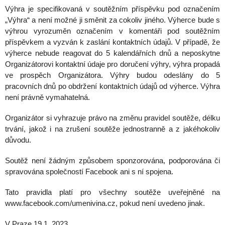
Výhra je specifikovaná v soutěžním příspěvku pod označením
„Výhra“ a není možné ji směnit za cokoliv jiného. Výherce bude s
výhrou vyrozuměn označením v komentáři pod soutěžním
příspěvkem a vyzván k zaslání kontaktních údajů. V případě, že
výherce nebude reagovat do 5 kalendářních dnů a neposkytne
Organizátorovi kontaktní údaje pro doručení výhry, výhra propadá
ve prospěch Organizátora. Výhry budou odeslány do 5
pracovních dnů po obdržení kontaktních údajů od výherce. Výhra
není právně vymahatelná.
Organizátor si vyhrazuje právo na změnu pravidel soutěže, délku
trvání, jakož i na zrušení soutěže jednostranně a z jakéhokoliv
důvodu.
Soutěž není žádným způsobem sponzorována, podporována či
spravována společností Facebook ani s ní spojena.
Tato pravidla platí pro všechny soutěže uveřejněné na
www.facebook.com/umenivina.cz, pokud není uvedeno jinak.
V Praze 19.1. 2023