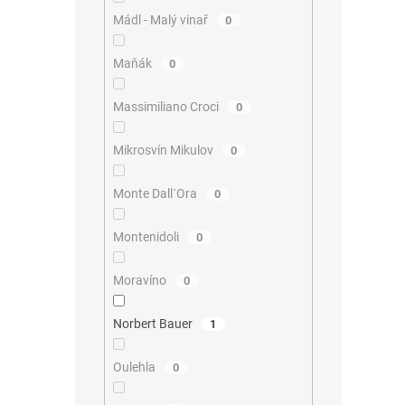
Mádl - Malý vinař
0
Maňák
0
Massimiliano Croci
0
Mikrosvín Mikulov
0
Monte Dall´Ora
0
Montenidoli
0
Moravíno
0
Norbert Bauer
1
Oulehla
0