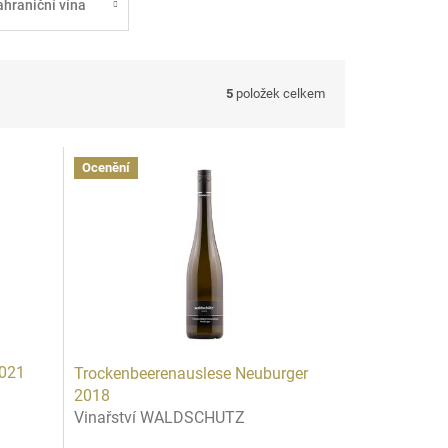
ahraniční vína
5
položek celkem
Ocenění
2021
Trockenbeerenauslese Neuburger
2018
Vinařství WALDSCHUTZ