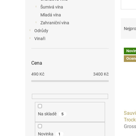
n
Šumivá vína
e
Mladá vína
l
Ř
Zahraniční vína
a
Nejpro
Odrůdy
z
Vinaři
e
V
n
Novi
ý
í
Ocen
p
p
Cena
i
r
s
o
490
Kč
3400
Kč
p
d
r
u
o
k
d
t
u
ů
Sauvi
k
Na skladě
5
Trock
t
Gros
ů
Novinka
1