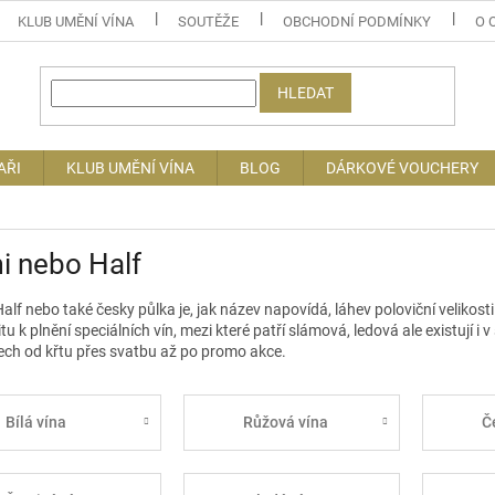
KLUB UMĚNÍ VÍNA
SOUTĚŽE
OBCHODNÍ PODMÍNKY
O 
HLEDAT
AŘI
KLUB UMĚNÍ VÍNA
BLOG
DÁRKOVÉ VOUCHERY
i nebo Half
Half
nebo také česky půlka je, jak název napovídá, láhev poloviční velikos
tu k plnění speciálních vín, mezi které patří slámová, ledová ale existují i
ech od křtu přes svatbu až po promo akce.
Bílá vína
Růžová vína
Č