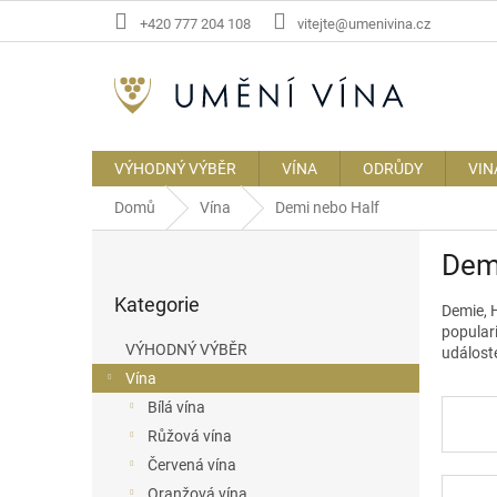
Přejít
+420 777 204 108
vitejte@umenivina.cz
na
obsah
VÝHODNÝ VÝBĚR
VÍNA
ODRŮDY
VIN
Domů
Vína
Demi nebo Half
P
Dem
o
Přeskočit
s
Kategorie
kategorie
Demie
,
t
populari
r
VÝHODNÝ VÝBĚR
událost
a
Vína
n
Bílá vína
n
í
Růžová vína
p
Červená vína
a
Oranžová vína