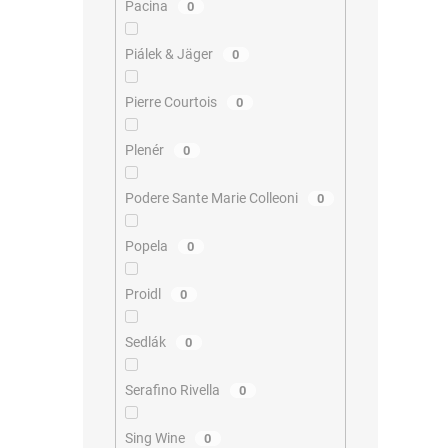
Pacina
0
Piálek & Jäger
0
Pierre Courtois
0
Plenér
0
Podere Sante Marie Colleoni
0
Popela
0
Proidl
0
Sedlák
0
Serafino Rivella
0
Sing Wine
0