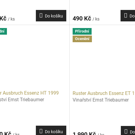
Do košíku
Do
 Kč
490 Kč
/ ks
/ ks
dní
Přírodní
Ocenění
r Ausbruch Essenz HT 1999
Ruster Ausbruch Essenz ET 
ství Ernst Triebaumer
Vinařství Ernst Triebaumer
Do košíku
Do
00 Kč
1 990 Kč
/ ks