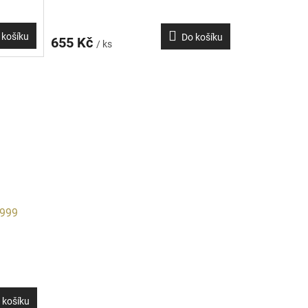
 košíku
Do košíku
655 Kč
/ ks
1999
 košíku