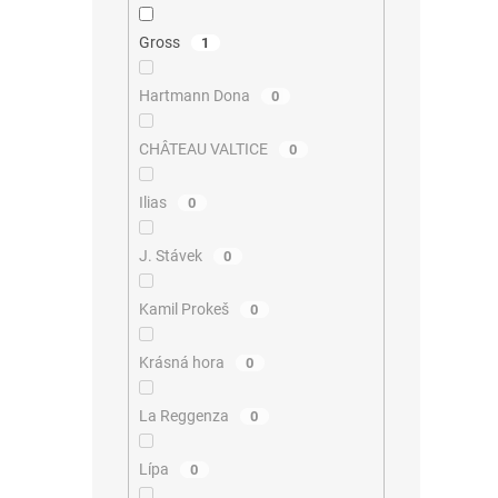
Gross
1
Hartmann Dona
0
CHÂTEAU VALTICE
0
Ilias
0
J. Stávek
0
Kamil Prokeš
0
Krásná hora
0
La Reggenza
0
Lípa
0