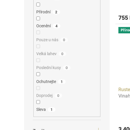
Přírodní
2
755
Ocenění
4
Příro
Pouze u nás
0
Velká lahev
0
Poslední kusy
0
Ochutnejte
1
Ruste
Doprodej
Vinař
0
Sleva
1
3 4