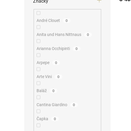
Značky
André Clouet
0
Anita und Hans Nittnaus
0
Arianna Occhipinti
0
Arpepe
0
Arte Vini
0
Baláž
0
Cantina Giardino
0
Čapka
0