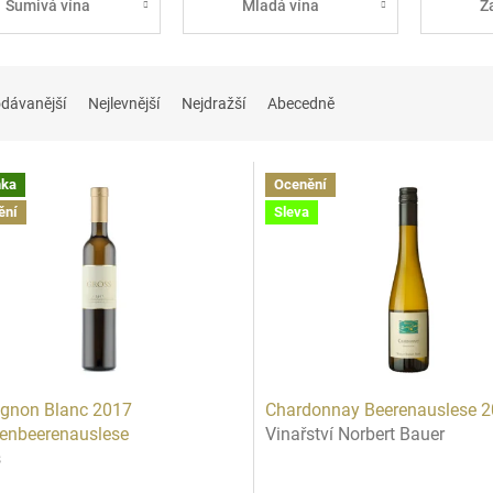
Šumivá vína
Mladá vína
Z
dávanější
Nejlevnější
Nejdražší
Abecedně
nka
Ocenění
ění
Sleva
gnon Blanc 2017
Chardonnay Beerenauslese 
enbeerenauslese
Vinařství Norbert Bauer
s