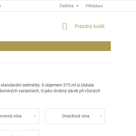
Čeština
OSOBNÍCH ÚDAJÍCH
INFORMACE O WEBU
Přihlášení
NÁKUPNÍ
Prázdný košík
KOŠÍK
ti standardní sedmičky. S objemem 375 ml si získala
 v šumivých variantách, či
jako drobný dárek při různých
ervená vína
Oranžová vína