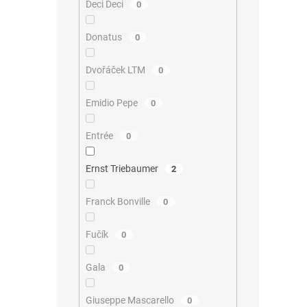
Deci Deci
0
Donatus
0
Dvořáček LTM
0
Emidio Pepe
0
Entrée
0
Ernst Triebaumer
2
Franck Bonville
0
Fučík
0
Gala
0
Giuseppe Mascarello
0