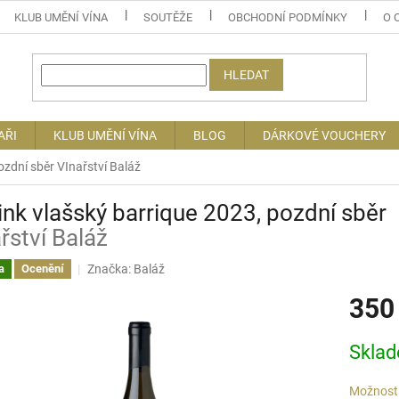
KLUB UMĚNÍ VÍNA
SOUTĚŽE
OBCHODNÍ PODMÍNKY
O 
HLEDAT
AŘI
KLUB UMĚNÍ VÍNA
BLOG
DÁRKOVÉ VOUCHERY
pozdní sběr
VInařství Baláž
ink vlašský barrique 2023, pozdní sběr
řství Baláž
Značka:
Baláž
a
Ocenění
350
Měrná
Skla
cena:
Možnosti