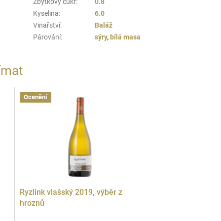
Zbytkový cukr
:
0.8
Kyselina
:
6.0
Vinařství
:
Baláž
Párování
:
sýry
,
bílá masa
ímat
Ocenění
Ryzlink vlašský 2019, výběr z
hroznů