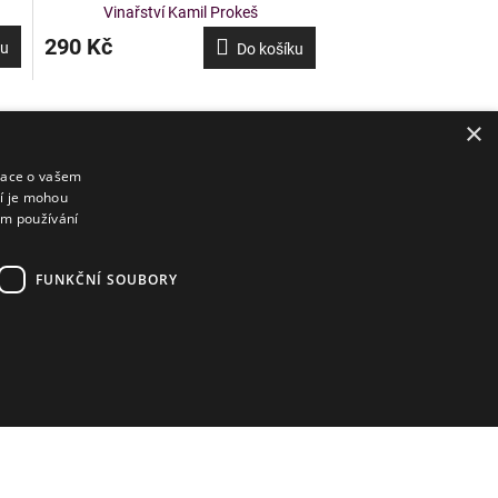
Vinařství Kamil Prokeš
290 Kč
ku
Do košíku
×
mace o vašem
ří je mohou
em používání
e si novinky a
Platební metody
FUNKČNÍ SOUBORY
Dopravci
LÁSIT
 e-mailu souhlasíte s
ami ochrany
 údajů