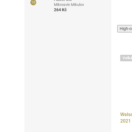
Mikrosvín Mikulov
264 Kč
High-c
Velká
Welsc
2021