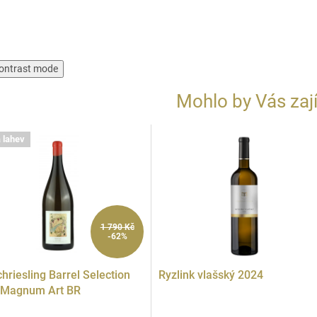
ontrast mode
Mohlo by Vás zaj
 lahev
1 790 Kč
-62%
hriesling Barrel Selection
Ryzlink vlašský 2024
 Magnum Art BR