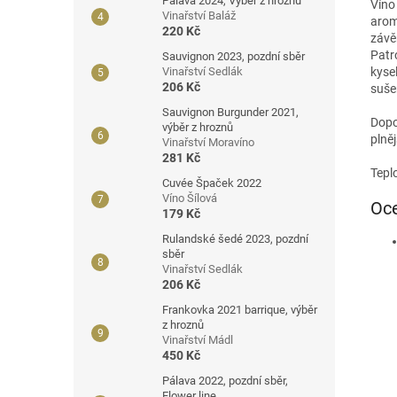
Pálava 2024, Výběr z hroznů
Víno
Vinařství Baláž
arom
220 Kč
závě
Patr
Sauvignon 2023, pozdní sběr
kyse
Vinařství Sedlák
206 Kč
suše
Sauvignon Burgunder 2021,
Dopo
výběr z hroznů
plně
Vinařství Moravíno
281 Kč
Tepl
Cuvée Špaček 2022
Víno Šílová
Oce
179 Kč
Rulandské šedé 2023, pozdní
sběr
Vinařství Sedlák
206 Kč
Frankovka 2021 barrique, výběr
z hroznů
Vinařství Mádl
450 Kč
Pálava 2022, pozdní sběr,
Flower line