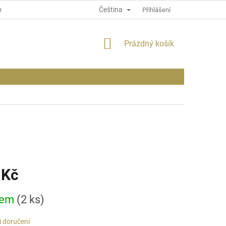
Čeština
OSOBNÍCH ÚDAJÍCH
INFORMACE O WEBU
Přihlášení
NÁKUPNÍ
Prázdný košík
KOŠÍK
 Kč
dem
(2 ks)
 doručení