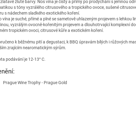
 zlatavě žluté barvy.
Nos vína je čistý a přímý po prodýchání s jemnou o
atikou s tóny vyzrálého citrusového a tropického ovoce, sušené citrusové
ru s nádechem sladkého exotického koření.
o vína je suché, přímé a plné se sametově uhlazeným projevem s lehkou l
linou, vyzrálým ovocně-kořenitým projevem a dlouhotrvající komplexní do
ném tropickém ovoci, citrusové kůře a exotickém koření.
ručeno k běžnému pití a degustaci, k BBQ úpravám bílých i růžových ma
jším zrajícím nearomatickým sýrům.
ota podávání je 12-13° C.
nění:
Prague Wine Trophy - Prague Gold