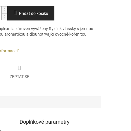
Přidat do košíku
mplexní a zároveň vyvážený Ryzlink vlašský s jemnou
u aromatikou a dlouhotrvající ovocně-kořenitou
informace
ZEPTAT SE
Doplňkové parametry