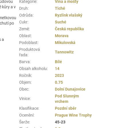
drůdovou
Kategorie
:
Vína a mošty
 kůry a v
Druh
:
Tiché
Odrůda
:
Ryzlink vlašský
imetkovou
Cukr
:
Suché
chutí po
Země
:
Česká republika
Oblast
:
Morava
s a
Podoblast
:
Mikulovská
Produktová
Tannowitz
řada
:
Barva
:
Bílé
Obsah alkoholu
:
14
Ročník
:
2023
Objem
:
0.75
Obec
:
Dolní Dunajovice
Pod Slunným
Vinice
:
vrchem
Klasifikace
:
Pozdní sběr
Ocenění
:
Prague Wine Trophy
Šarže
:
45-23