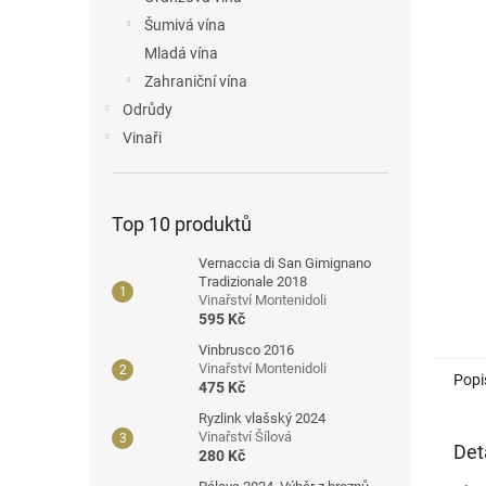
n
Šumivá vína
e
Mladá vína
l
Zahraniční vína
Odrůdy
Vinaři
Top 10 produktů
Vernaccia di San Gimignano
Tradizionale 2018
Vinařství Montenidoli
595 Kč
Vinbrusco 2016
Vinařství Montenidoli
Popi
475 Kč
Ryzlink vlašský 2024
Vinařství Šílová
Det
280 Kč