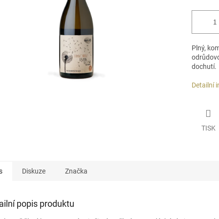
Plný, ko
odrůdovo
dochutí.
Detailní 
TISK
s
Diskuze
Značka
ailní popis produktu