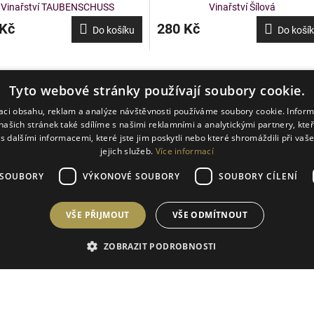
Vinařství TAUBENSCHUSS
Vinařství Šílová
 Kč
280 Kč
Do košíku
Do koší
Tyto webové stránky používají soubory cookie.
zaci obsahu, reklam a analýze návštěvnosti používáme soubory cookie. Infor
našich stránek také sdílíme s našimi reklamními a analytickými partnery, kte
s dalšími informacemi, které jste jim poskytli nebo které shromáždili při vaš
 odkazy
Pohlídejt
jejich služeb.
Více informací
Informace pro vás
akce
 SOUBORY
VÝKONOVÉ SOUBORY
SOUBORY CÍLENÍ
Klub Umění vína
Soutěže
 účet
VŠE PŘIJMOUT
VŠE ODMÍTNOUT
Obchodní podmínky
PŘIH
O osobních údajích
ZOBRAZIT PODROBNOSTI
Vložením
SE
Informace o webu
podmínk
osobních