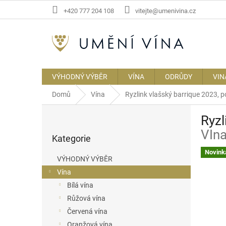
Přejít
+420 777 204 108
vitejte@umenivina.cz
na
obsah
VÝHODNÝ VÝBĚR
VÍNA
ODRŮDY
VIN
Domů
Vína
Ryzlink vlašský barrique 2023, 
P
Ryzl
o
Přeskočit
s
VIna
Kategorie
kategorie
t
r
Novink
VÝHODNÝ VÝBĚR
a
Vína
n
Bílá vína
n
í
Růžová vína
p
Červená vína
a
Oranžová vína