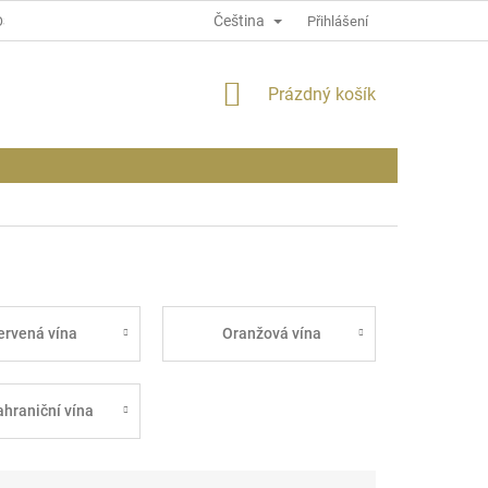
Čeština
OSOBNÍCH ÚDAJÍCH
INFORMACE O WEBU
Přihlášení
NÁKUPNÍ
Prázdný košík
KOŠÍK
ervená vína
Oranžová vína
ahraniční vína