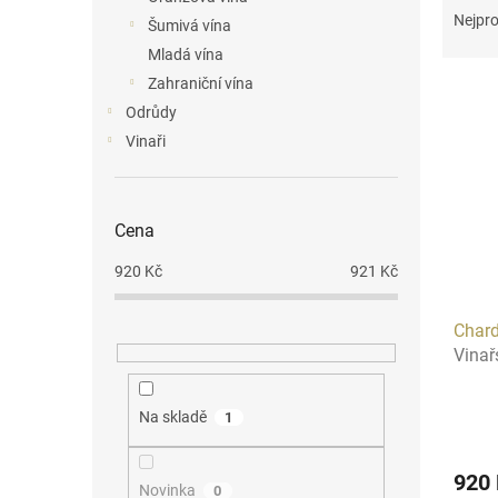
n
a
Nejpro
Šumivá vína
e
z
Mladá vína
l
e
Zahraniční vína
V
n
ý
í
Odrůdy
p
p
Vinaři
i
r
s
o
p
d
Cena
r
u
o
k
920
Kč
921
Kč
d
t
u
ů
Char
k
Vinař
t
ů
Na skladě
1
920
Novinka
0