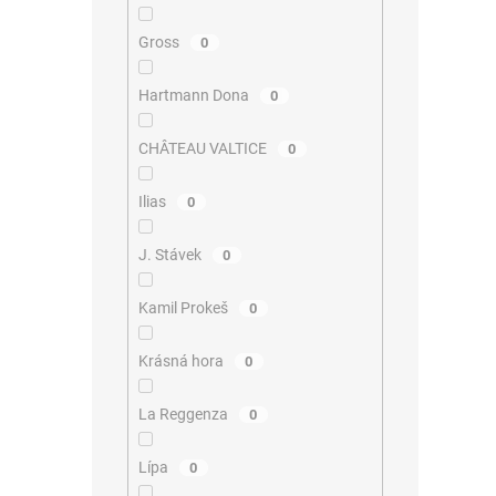
Gross
0
Hartmann Dona
0
CHÂTEAU VALTICE
0
Ilias
0
J. Stávek
0
Kamil Prokeš
0
Krásná hora
0
La Reggenza
0
Lípa
0