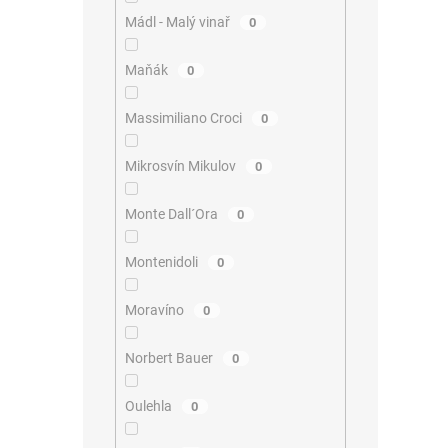
Mádl - Malý vinař
0
Maňák
0
Massimiliano Croci
0
Mikrosvín Mikulov
0
Monte Dall´Ora
0
Montenidoli
0
Moravíno
0
Norbert Bauer
0
Oulehla
0