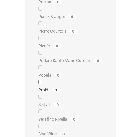
Pacina
0
Piálek & Jäger
0
Pierre Courtois
0
Plenér
0
Podere Sante Marie Colleoni
0
Popela
0
Proidl
1
Sedlák
0
Serafino Rivella
0
Sing Wine
0