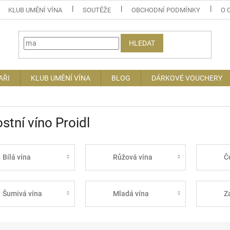
KLUB UMĚNÍ VÍNA
SOUTĚŽE
OBCHODNÍ PODMÍNKY
O 
HLEDAT
AŘI
KLUB UMĚNÍ VÍNA
BLOG
DÁRKOVÉ VOUCHERY
stní víno Proidl
Bílá vína
Růžová vína
Č
Šumivá vína
Mladá vína
Z