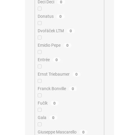
Deci Deci
0
Donatus
0
Dvořáček LTM
0
Emidio Pepe
0
Entrée
0
Ernst Triebaumer
0
Franck Bonville
0
Fučík
0
Gala
0
Giuseppe Mascarello
0