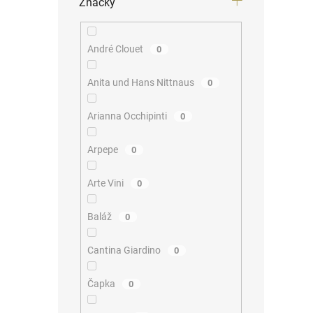
Značky
André Clouet
0
Anita und Hans Nittnaus
0
Arianna Occhipinti
0
Arpepe
0
Arte Vini
0
Baláž
0
Cantina Giardino
0
Čapka
0