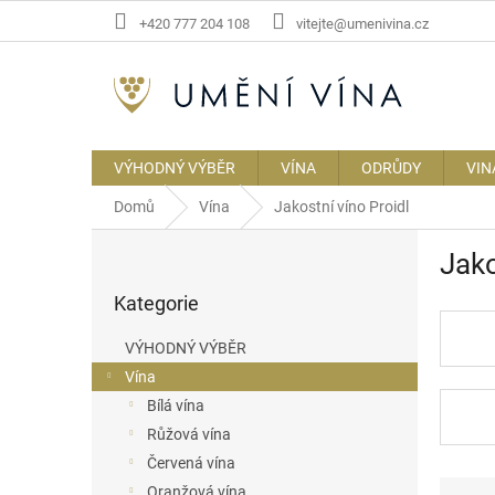
Přejít
+420 777 204 108
vitejte@umenivina.cz
na
obsah
VÝHODNÝ VÝBĚR
VÍNA
ODRŮDY
VIN
Domů
Vína
Jakostní víno Proidl
P
Jako
o
Přeskočit
s
Kategorie
kategorie
t
r
VÝHODNÝ VÝBĚR
a
Vína
n
Bílá vína
n
í
Růžová vína
p
Červená vína
a
Ř
Oranžová vína