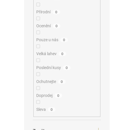
Přírodní
0
Ocenění
0
Pouze u nás
0
Velká lahev
0
Poslední kusy
0
Ochutnejte
0
Doprodej
0
Sleva
0