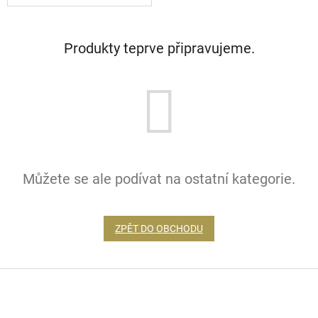
Produkty teprve připravujeme.
Můžete se ale podívat na ostatní kategorie.
ZPĚT DO OBCHODU
Z
á
p