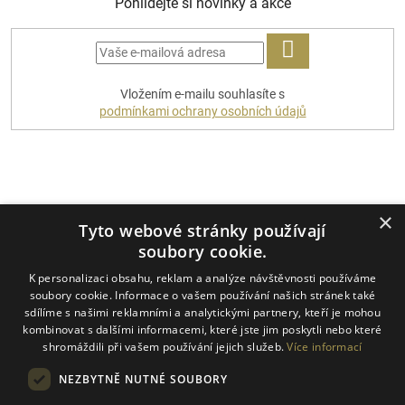
Pohlídejte si novinky a akce
PŘIHLÁSIT
Vložením e-mailu souhlasíte s
SE
podmínkami ochrany osobních údajů
Platební metody
×
Tyto webové stránky používají
soubory cookie.
K personalizaci obsahu, reklam a analýze návštěvnosti používáme
Dopravci
soubory cookie. Informace o vašem používání našich stránek také
sdílíme s našimi reklamními a analytickými partnery, kteří je mohou
kombinovat s dalšími informacemi, které jste jim poskytli nebo které
shromáždili při vašem používání jejich služeb.
Více informací
NEZBYTNĚ NUTNÉ SOUBORY