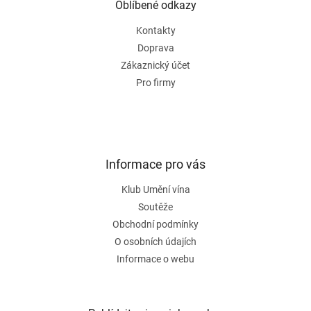
a
Oblíbené odkazy
t
Kontakty
í
Doprava
Zákaznický účet
Pro firmy
Informace pro vás
Klub Umění vína
Soutěže
Obchodní podmínky
O osobních údajích
Informace o webu