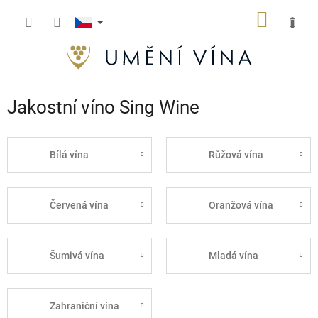
Přejít
NÁKUP
na
obsah
KOŠÍK
Jakostní víno Sing Wine
Bílá vína
Růžová vína
Červená vína
Oranžová vína
Šumivá vína
Mladá vína
Zahraniční vína