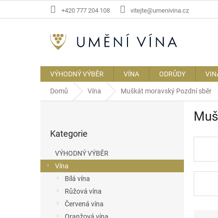
Přejít
+420 777 204 108
vitejte@umenivina.cz
na
obsah
VÝHODNÝ VÝBĚR
VÍNA
ODRŮDY
VIN
Domů
Vína
Muškát moravský Pozdní sběr
P
Muš
o
Přeskočit
s
Kategorie
kategorie
t
r
VÝHODNÝ VÝBĚR
a
Vína
n
Bílá vína
n
í
Růžová vína
p
Červená vína
a
Ř
Oranžová vína