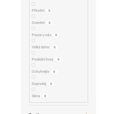
Přírodní
0
Ocenění
0
Pouze u nás
0
Velká lahev
0
Poslední kusy
0
Ochutnejte
0
Doprodej
0
Sleva
0