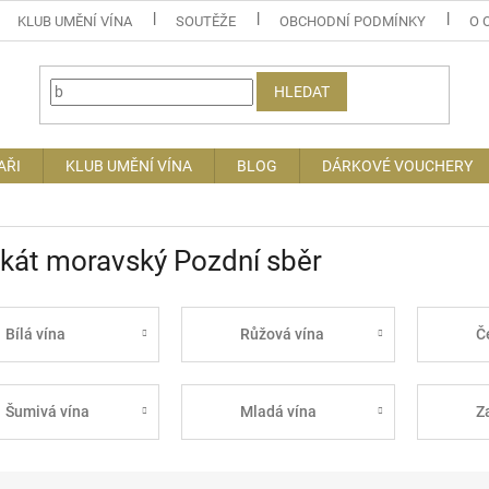
KLUB UMĚNÍ VÍNA
SOUTĚŽE
OBCHODNÍ PODMÍNKY
O 
HLEDAT
AŘI
KLUB UMĚNÍ VÍNA
BLOG
DÁRKOVÉ VOUCHERY
kát moravský Pozdní sběr
Bílá vína
Růžová vína
Č
Šumivá vína
Mladá vína
Z