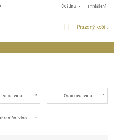
Čeština
OSOBNÍCH ÚDAJÍCH
INFORMACE O WEBU
Přihlášení
NÁKUPNÍ
Prázdný košík
KOŠÍK
ervená vína
Oranžová vína
ahraniční vína