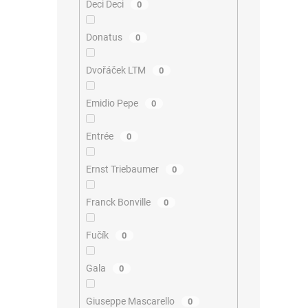
Deci Deci
0
Donatus
0
Dvořáček LTM
0
Emidio Pepe
0
Entrée
0
Ernst Triebaumer
0
Franck Bonville
0
Fučík
0
Gala
0
Giuseppe Mascarello
0