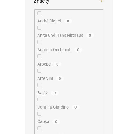
Značky
André Clouet
0
Anita und Hans Nittnaus
0
Arianna Occhipinti
0
Arpepe
0
Arte Vini
0
Baláž
0
Cantina Giardino
0
Čapka
0