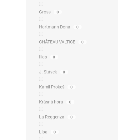
Gross
0
Hartmann Dona
0
CHÂTEAU VALTICE
0
Ilias
0
J. Stávek
0
Kamil Prokeš
0
Krásná hora
0
La Reggenza
0
Lípa
0