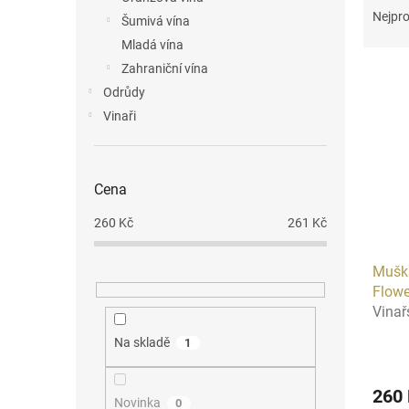
n
a
Nejpro
Šumivá vína
e
z
Mladá vína
l
e
Zahraniční vína
V
n
ý
í
Odrůdy
p
p
Vinaři
i
r
s
o
p
d
Cena
r
u
o
k
260
Kč
261
Kč
d
t
u
ů
Mušká
k
Flowe
t
Vinař
ů
Na skladě
1
260
Novinka
0