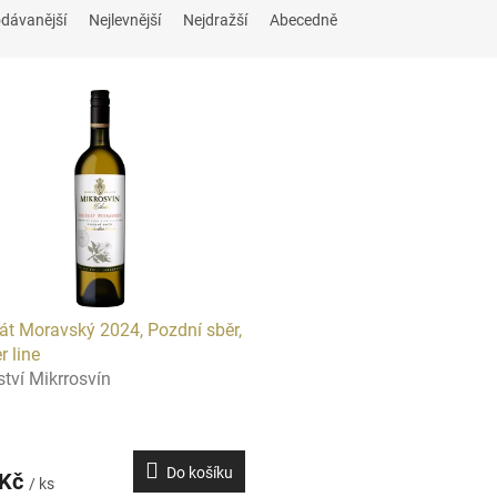
dávanější
Nejlevnější
Nejdražší
Abecedně
t Moravský 2024, Pozdní sběr,
r line
ství Mikrrosvín
Do košíku
 Kč
/ ks