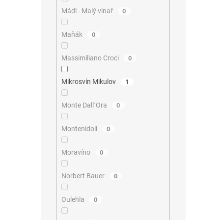
Mádl - Malý vinař
0
Maňák
0
Massimiliano Croci
0
Mikrosvín Mikulov
1
Monte Dall´Ora
0
Montenidoli
0
Moravíno
0
Norbert Bauer
0
Oulehla
0