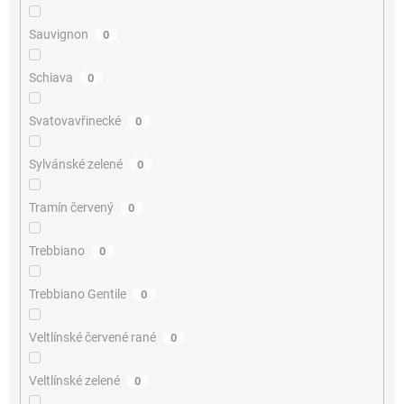
Sauvignon
0
Schiava
0
Svatovavřinecké
0
Sylvánské zelené
0
Tramín červený
0
Trebbiano
0
Trebbiano Gentile
0
Veltlínské červené rané
0
Veltlínské zelené
0