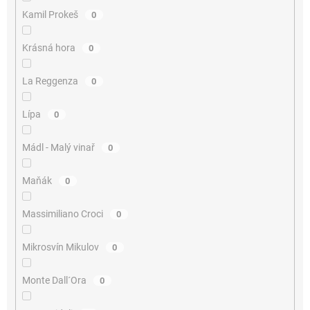
Kamil Prokeš
0
Krásná hora
0
La Reggenza
0
Lípa
0
Mádl - Malý vinař
0
Maňák
0
Massimiliano Croci
0
Mikrosvín Mikulov
0
Monte Dall´Ora
0