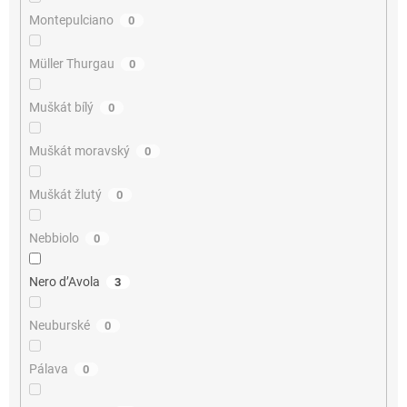
Montepulciano
0
Müller Thurgau
0
Muškát bílý
0
Muškát moravský
0
Muškát žlutý
0
Nebbiolo
0
Nero d’Avola
3
Neuburské
0
Pálava
0