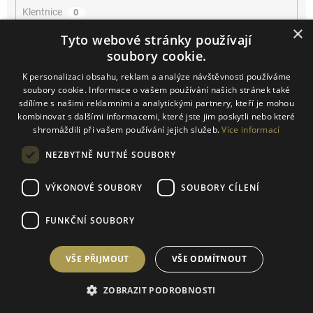
Klentnice
0
×
Tyto webové stránky používají
Konice
0
soubory cookie.
K personalizaci obsahu, reklam a analýze návštěvnosti používáme
Kurdějov
0
soubory cookie. Informace o vašem používání našich stránek také
sdílíme s našimi reklamními a analytickými partnery, kteří je mohou
Kutná Hora
0
kombinovat s dalšími informacemi, které jste jim poskytli nebo které
shromáždili při vašem používání jejich služeb.
Více informací
Lužice
0
NEZBYTNĚ NUTNÉ SOUBORY
Mikulčice
0
VÝKONOVÉ SOUBORY
SOUBORY CÍLENÍ
Mikulov
0
FUNKČNÍ SOUBORY
Miroslav
0
VŠE PŘIJMOUT
VŠE ODMÍTNOUT
Němčičky
0
ZOBRAZIT PODROBNOSTI