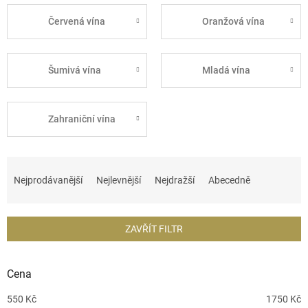
Červená vína
Oranžová vína
Šumivá vína
Mladá vína
Zahraniční vína
Ř
a
Nejprodávanější
Nejlevnější
Nejdražší
Abecedně
z
e
n
ZAVŘÍT FILTR
í
p
r
Cena
o
d
550
Kč
1750
Kč