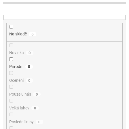
u
k
t
ů
Na skladě
5
Novinka
0
Přírodní
5
Ocenění
0
Pouze u nás
0
Velká lahev
0
Poslední kusy
0