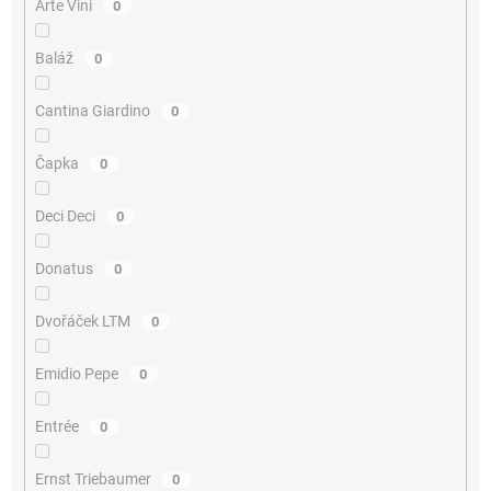
Arte Vini
0
Baláž
0
Cantina Giardino
0
Čapka
0
Deci Deci
0
Donatus
0
Dvořáček LTM
0
Emidio Pepe
0
Entrée
0
Ernst Triebaumer
0