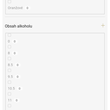
Oranžové
0
Obsah alkoholu
0
0
8
0
8.5
0
9.5
0
10.5
0
11
0