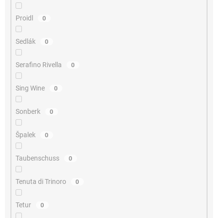
Proidl
0
Sedlák
0
Serafino Rivella
0
Sing Wine
0
Sonberk
0
Špalek
0
Taubenschuss
0
Tenuta di Trinoro
0
Tetur
0