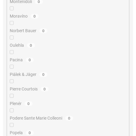
Montenidoli
0
Moravíno
0
Norbert Bauer
0
Oulehla
0
Pacina
0
Piálek & Jäger
0
Pierre Courtois
0
Plenér
0
Podere Sante Marie Colleoni
0
Popela
0