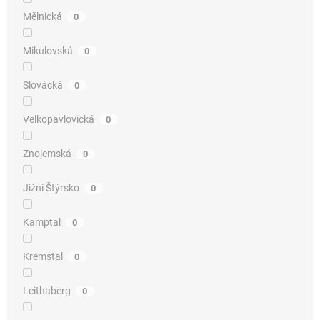
Mělnická
0
Mikulovská
0
Slovácká
0
Velkopavlovická
0
Znojemská
0
Jižní Štýrsko
0
Kamptal
0
Kremstal
0
Leithaberg
0