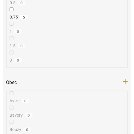
0.5
0
0.75
5
1
0
1.5
0
3
0
Obec
Avize
0
Bavory
0
Bouzy
0