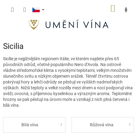
Přejít
NÁKUP
na
obsah
KOŠÍK
Sicilia
Sicílie je nejjižnějším regionem Itálie, ve kterém najdete přes 65
původních odrůd, včetně populárního Nero d’Avola. Na ostrově
vládne středomořské klima s vysokými teplotami, velkým množstvím
slunečního svitu a nízkým objemem srážek.
Téměř čtvrtinu ostrova
pokrývají hory a lehčí odrůdy se pěstují ve vyšších nadmořských
výškách. Nižší teploty a velké rozdíly mezi dnem a nocí podporují vína
svěží, ovocná, s příjemnou kyselinkou a výrazným aroma. Teplomilné
hrozny se pak pěstují na úrovni moře a vznikají z nich plná červená i
bílá vína.
Bílá vína
Růžová vína