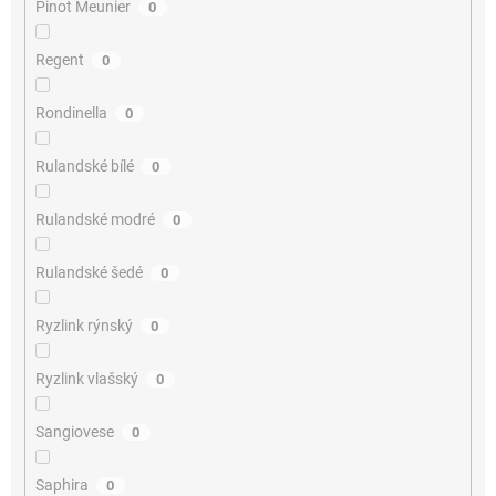
Pinot Meunier
0
Regent
0
Rondinella
0
Rulandské bílé
0
Rulandské modré
0
Rulandské šedé
0
Ryzlink rýnský
0
Ryzlink vlašský
0
Sangiovese
0
Saphira
0