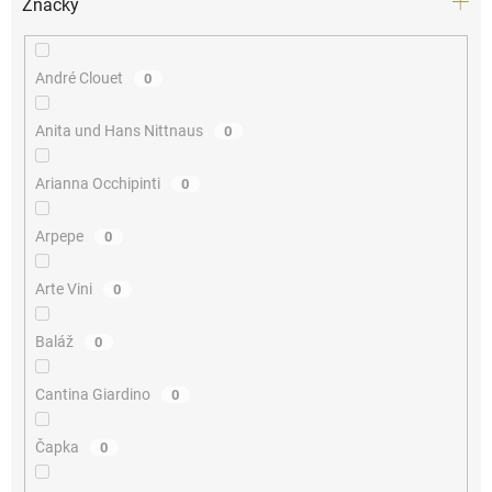
Značky
André Clouet
0
Anita und Hans Nittnaus
0
Arianna Occhipinti
0
Arpepe
0
Arte Vini
0
Baláž
0
Cantina Giardino
0
Čapka
0