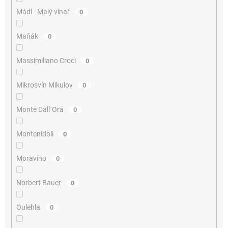
Mádl - Malý vinař
0
Maňák
0
Massimiliano Croci
0
Mikrosvín Mikulov
0
Monte Dall´Ora
0
Montenidoli
0
Moravíno
0
Norbert Bauer
0
Oulehla
0