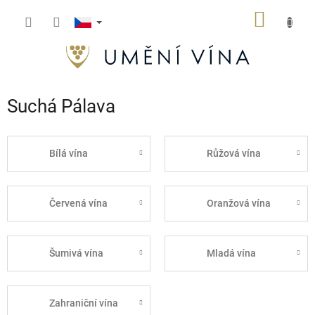
Přejít
NÁKUP
na
obsah
KOŠÍK
Suchá Pálava
Bílá vína
Růžová vína
Červená vína
Oranžová vína
Šumivá vína
Mladá vína
Zahraniční vína