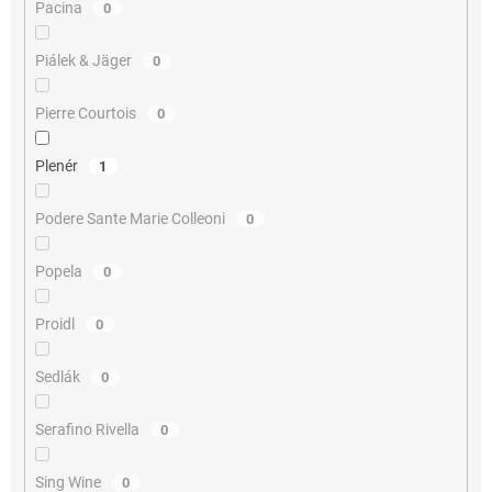
Pacina
0
Piálek & Jäger
0
Pierre Courtois
0
Plenér
1
Podere Sante Marie Colleoni
0
Popela
0
Proidl
0
Sedlák
0
Serafino Rivella
0
Sing Wine
0