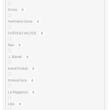
Gross
0
Hartmann Dona
0
CHÂTEAU VALTICE
0
Ilias
0
J. Stávek
0
Kamil Prokeš
0
Krásná hora
0
La Reggenza
0
Lípa
0