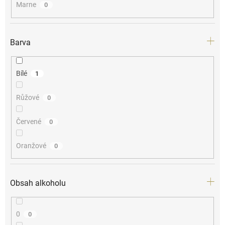
Marne
0
Barva
Bílé
1
Růžové
0
Červené
0
Oranžové
0
Obsah alkoholu
0
0