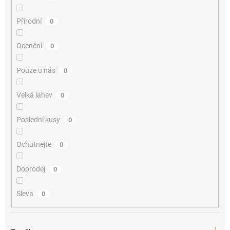
Přírodní
0
Ocenění
0
Pouze u nás
0
Velká lahev
0
Poslední kusy
0
Ochutnejte
0
Doprodej
0
Sleva
0