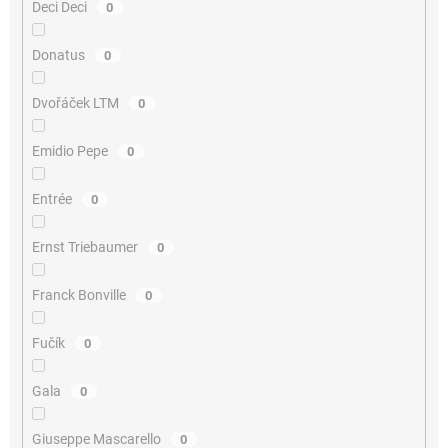
Deci Deci
0
Donatus
0
Dvořáček LTM
0
Emidio Pepe
0
Entrée
0
Ernst Triebaumer
0
Franck Bonville
0
Fučík
0
Gala
0
Giuseppe Mascarello
0