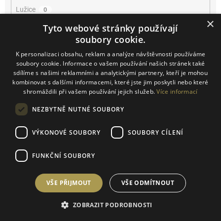
Lužice
0
×
Tyto webové stránky používají
Mikulčice
0
soubory cookie.
K personalizaci obsahu, reklam a analýze návštěvnosti používáme
Mikulov
0
soubory cookie. Informace o vašem používání našich stránek také
sdílíme s našimi reklamními a analytickými partnery, kteří je mohou
Miroslav
0
kombinovat s dalšími informacemi, které jste jim poskytli nebo které
shromáždili při vašem používání jejich služeb.
Více informací
Němčičky
0
NEZBYTNĚ NUTNÉ SOUBORY
Novosedly
0
VÝKONOVÉ SOUBORY
SOUBORY CÍLENÍ
Novosedly na Moravě
0
FUNKČNÍ SOUBORY
Olbrahomice
0
VŠE PŘIJMOUT
VŠE ODMÍTNOUT
Pavlov
0
ZOBRAZIT PODROBNOSTI