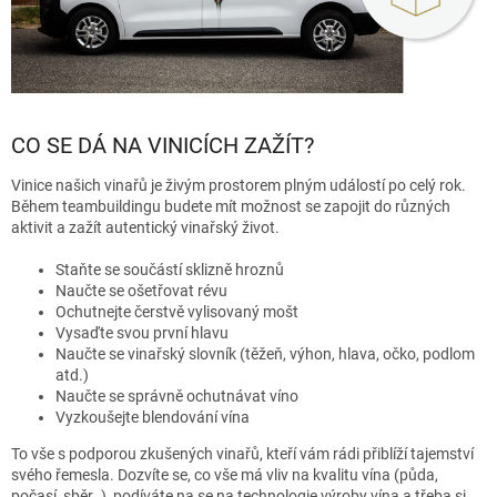
CO SE DÁ NA VINICÍCH ZAŽÍT?
Vinice našich vinařů je živým prostorem plným událostí po celý rok.
Během teambuildingu budete mít možnost se zapojit do různých
aktivit a zažít autentický vinařský život.
Staňte se součástí sklizně hroznů
Naučte se ošetřovat révu
Ochutnejte čerstvě vylisovaný mošt
Vysaďte svou první hlavu
Naučte se vinařský slovník (těžeň, výhon, hlava, očko, podlom
atd.)
Naučte se správně ochutnávat víno
Vyzkoušejte blendování vína
To vše s podporou zkušených vinařů, kteří vám rádi přiblíží tajemství
svého řemesla. Dozvíte se, co vše má vliv na kvalitu vína (půda,
počasí, sběr..), podíváte na se na technologie výroby vína a třeba si