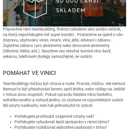
Připravíme vám teambuilding, firemní celodenní akci anebo večírek,
na který nepotřebujete mít super kondici . Postaráme se úplně o vše -
dopravu, ubytování, vinici, vinaře, vína, jídlo, edukaci i zábavu .
Zajistíme zábavu i pro abstinenty nebo donucené abstinenty
(těhotné, řidiče, atd.). Naučíme vás otevírat šumivé víno šavlí,
sekerou, telefonem (kolegy samozřejmě, ne vaším).
POMÁHAT VE VINICI
Teambuildingy můžou být otrava a nuda. Pravda, můžou. Ale nemusí.
Nemusí to být přetahování lanem, opičí dráha, nebo výšlap na Ještěd
v mínus dvou stupních. Pokud opravdu hledáte něco hezkého,
sofistikovaného a voňavě jiného, co zůstane ve vzpomínkách vašich
lidí zaryto nadlouho, není tak jednoduché to vybrat.
Potřebujete prohloubit vzájemné vztahy vali?
Potřebujete vybudovat lepší spolupráci v rámci týmu?
Potřebujete rozklíčovat jednotlivé osobnosti v týmu?