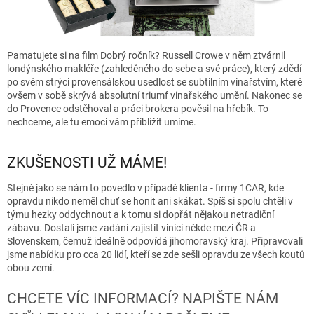
Pamatujete si na film Dobrý ročník? Russell Crowe v něm ztvárnil
londýnského makléře (zahleděného do sebe a své práce), který zdědí
po svém strýci provensálskou usedlost se subtilním vinařstvím, které
ovšem v sobě skrývá absolutní triumf vinařského umění. Nakonec se
do Provence odstěhoval a práci brokera pověsil na hřebík. To
nechceme, ale tu emoci vám přiblížit umíme.
ZKUŠENOSTI UŽ MÁME!
Stejně jako se nám to povedlo v případě klienta - firmy 1CAR, kde
opravdu nikdo neměl chuť se honit ani skákat. Spíš si spolu chtěli v
týmu hezky oddychnout a k tomu si dopřát nějakou netradiční
zábavu. Dostali jsme zadání zajistit vinici někde mezi ČR a
Slovenskem, čemuž ideálně odpovídá jihomoravský kraj. Připravovali
jsme nabídku pro cca 20 lidí, kteří se zde sešli opravdu ze všech koutů
obou zemí.
CHCETE VÍC INFORMACÍ? NAPIŠTE NÁM