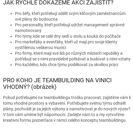
JAK RYCHLE DOKÁŽEME AKCI ZAJISTIT?
Pro šéfy, kteří potřebují sdělit svým klíčovým zaměstnancům
své plány do budoucna
Pro personality, kteří potřebují udržet management správně
namotivovaný
Pro týmy, kde se celé dny sedí u stolu a kouká do počítače
Pro markeťáky a evenťáky, kteří už mají pro svoje klienty
vystřílenou veškerou munici
Pro firmy, které mají své lidi po různých místech republiky a
potřebují se s nimi pravidelně potkávat a budovat s nimi vztahy
Pro každého, kdo chce týmu poděkovat za skvělou práci
PRO KOHO JE TEAMBUILDING NA VINICI
VHODNÝ? (obrázek)
Pokud potřebujete na teambuildingu trošku pracovat, zajistíme vám k
tomu vhodné prostory a vybavení. Potřebujete svému týmu odhalit
plány, pochválit je za jejich výkony a namotivovat je do nových výzev?
V tom vám umíme být nápomocni. Zadejte nám to a my vytvoříme
kreativní formu prezentace v rámci celého konceptu teambuildingu.