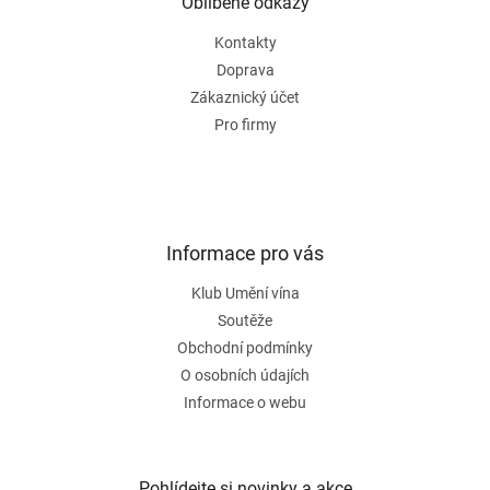
a
Oblíbené odkazy
t
Kontakty
í
Doprava
Zákaznický účet
Pro firmy
Informace pro vás
Klub Umění vína
Soutěže
Obchodní podmínky
O osobních údajích
Informace o webu
Pohlídejte si novinky a akce