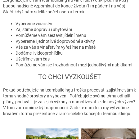
Zorganizujeme vám teambuilding na vinici ale i ve sklípku, na který
budou nadšeně vzpomínat do konce života (tím pádem i na vás).
Stačí, když nám sdělíte počet osob a termín.
Vybereme vinařství
Zajistíme dopravu i ubytování
Pomůžeme vám sestavit jídelní menu
Vybereme i jednotlivé doprovodné aktivity
Vše za vás s vinařstvím vyřešíme na místě
Dodáme i videoprohlídku
Ušetříme vám čas
Pomůžeme vám se i rozhodnout mezi jednotlivými nabídkami
TO CHCI VYZKOUŠET
Pokud potřebujete na teambuildingu trošku pracovat, zajistíme vám k
tomu vhodné prostory a vybavení. Potřebujete svému týmu odhalit
plány, pochválit je za jejich výkony a namotivovat je do nových výzev?
V tom vám umíme být nápomocni. Zadejte nám to a my vytvoříme
kreativní formu prezentace v rámci celého konceptu teambuildingu.