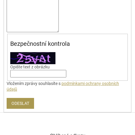
Bezpečnostní kontrola
Opište text z obrázku
Vložením zprávy souhlasíte s
podmínkami ochrany osobních
údajů
ODESLAT
Z
á
p