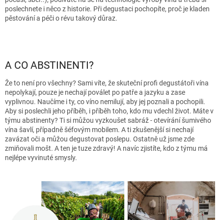
poslechnete i něco z historie. Při degustaci pochopíte, proč je kladen
pěstování a péči o révu takový důraz.
A CO ABSTINENTI?
Že to není pro všechny? Sami víte, že skuteční profi degustátoři vína
nepolykají, pouze je nechají poválet po patře a jazyku a zase
vyplivnou. Naučíme i ty, co víno nemilují, aby jej poznali a pochopili.
Aby si poslechli jeho příběh, i příběh toho, kdo mu vdechl život. Máte v
týmu abstinenty? Ti si můžou vyzkoušet sabráž - otevírání šumivého
vína šavlí, případně šéfovým mobilem. A ti zkušenější si nechají
zavázat oči a můžou degustovat poslepu. Ostatně už jsme zde
zmiňovali mošt. A ten je tuze zdravý! A navíc zjistíte, kdo z týmu má
nejlépe vyvinuté smysly.