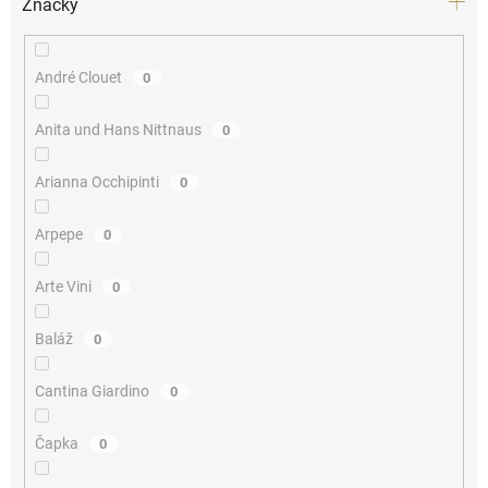
Značky
André Clouet
0
Anita und Hans Nittnaus
0
Arianna Occhipinti
0
Arpepe
0
Arte Vini
0
Baláž
0
Cantina Giardino
0
Čapka
0