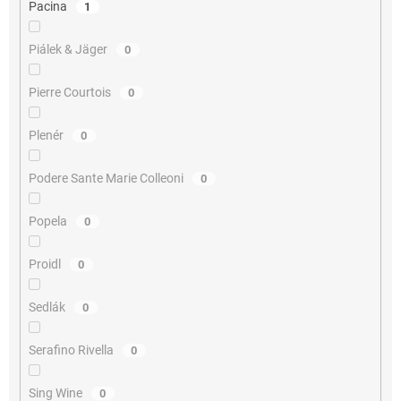
Pacina
1
Piálek & Jäger
0
Pierre Courtois
0
Plenér
0
Podere Sante Marie Colleoni
0
Popela
0
Proidl
0
Sedlák
0
Serafino Rivella
0
Sing Wine
0