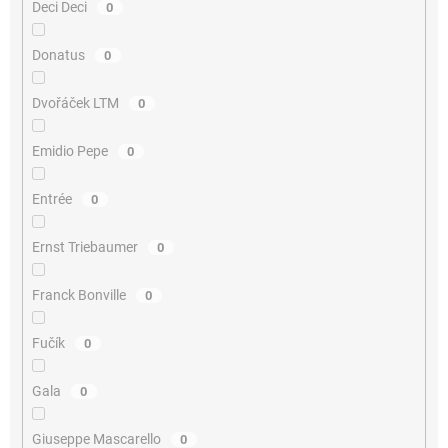
Deci Deci
0
Donatus
0
Dvořáček LTM
0
Emidio Pepe
0
Entrée
0
Ernst Triebaumer
0
Franck Bonville
0
Fučík
0
Gala
0
Giuseppe Mascarello
0