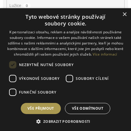
Lužice
0
×
Tyto webové stránky používají
Mikulčice
0
soubory cookie.
K personalizaci obsahu, reklam a analýze návštěvnosti používáme
Mikulov
0
soubory cookie. Informace o vašem používání našich stránek také
sdílíme s našimi reklamními a analytickými partnery, kteří je mohou
Miroslav
0
kombinovat s dalšími informacemi, které jste jim poskytli nebo které
shromáždili při vašem používání jejich služeb.
Více informací
Němčičky
0
NEZBYTNĚ NUTNÉ SOUBORY
Novosedly
0
VÝKONOVÉ SOUBORY
SOUBORY CÍLENÍ
Novosedly na Moravě
0
FUNKČNÍ SOUBORY
Olbrahomice
0
VŠE PŘIJMOUT
VŠE ODMÍTNOUT
Pavlov
0
ZOBRAZIT PODROBNOSTI