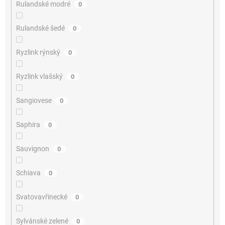
Rulandské modré
0
Rulandské šedé
0
Ryzlink rýnský
0
Ryzlink vlašský
0
Sangiovese
0
Saphira
0
Sauvignon
0
Schiava
0
Svatovavřinecké
0
Sylvánské zelené
0