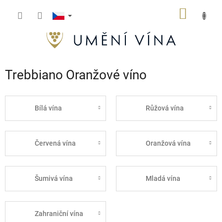
Přejít
NÁKUP
na
obsah
KOŠÍK
Trebbiano Oranžové víno
Bílá vína
Růžová vína
Červená vína
Oranžová vína
Šumivá vína
Mladá vína
Zahraniční vína