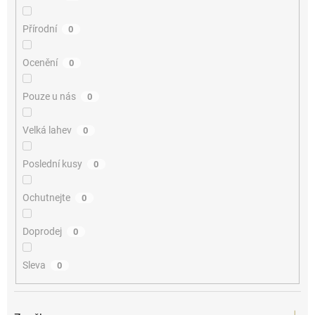
Přírodní
0
Ocenění
0
Pouze u nás
0
Velká lahev
0
Poslední kusy
0
Ochutnejte
0
Doprodej
0
Sleva
0