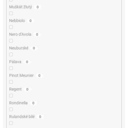
Muškát žlutý
0
Nebbiolo
0
Nero d’Avola
0
Neuburské
0
Pálava
0
Pinot Meunier
0
Regent
0
Rondinella
0
Rulandské bílé
0