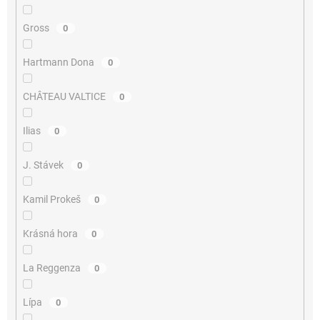
Gross
0
Hartmann Dona
0
CHÂTEAU VALTICE
0
Ilias
0
J. Stávek
0
Kamil Prokeš
0
Krásná hora
0
La Reggenza
0
Lípa
0