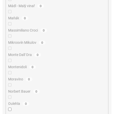
Mádl - Malý vinař
0
Maňák
0
Massimiliano Croci
0
Mikrosvín Mikulov
0
Monte Dall´Ora
0
Montenidoli
0
Moravíno
0
Norbert Bauer
0
Oulehla
0