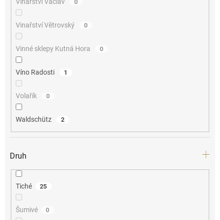
Vinařství Václav
0
Vinařství Větrovský
0
Vinné sklepy Kutná Hora
0
Víno Radosti
1
Volařík
0
Waldschütz
2
Druh
Tiché
25
Šumivé
0