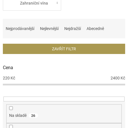
Zahraniční vína
Ř
a
Nejprodávanější
Nejlevnější
Nejdražší
Abecedně
z
e
n
ZAVŘÍT FILTR
í
p
r
Cena
o
d
220
Kč
2400
Kč
u
k
t
ů
Na skladě
26