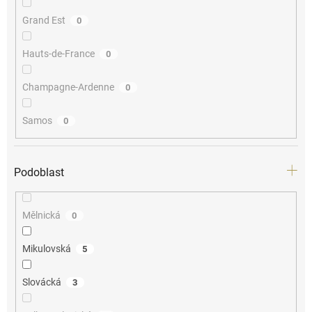
Grand Est
0
Hauts-de-France
0
Champagne-Ardenne
0
Samos
0
Podoblast
Mělnická
0
Mikulovská
5
Slovácká
3