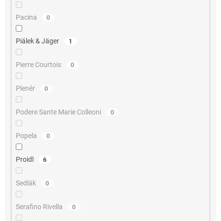
Pacina
0
Piálek & Jäger
1
Pierre Courtois
0
Plenér
0
Podere Sante Marie Colleoni
0
Popela
0
Proidl
6
Sedlák
0
Serafino Rivella
0