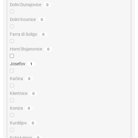
Dolní Dunajovice
0
Dolní Kounice
0
Farra di Soligo
0
Horní Bojanovice
0
Josefov
1
Kačina
0
Klentnice
0
Konice
0
Kurdějov
0
Kutná Hora
0