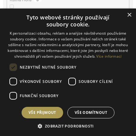
×
Lužice
0
Tyto webové stránky používají
soubory cookie.
Mikulčice
0
K personalizaci obsahu, reklam a analýze návštěvnosti používáme
soubory cookie. Informace o vašem používání našich stránek také
Mikulov
1
sdílíme s našimi reklamními a analytickými partnery, kteří je mohou
kombinovat s dalšími informacemi, které jste jim poskytli nebo které
shromáždili při vašem používání jejich služeb.
Více informací
Miroslav
1
NEZBYTNĚ NUTNÉ SOUBORY
Němčičky
0
VÝKONOVÉ SOUBORY
SOUBORY CÍLENÍ
Novosedly
0
FUNKČNÍ SOUBORY
Novosedly na Moravě
0
VŠE PŘIJMOUT
VŠE ODMÍTNOUT
Olbrahomice
1
ZOBRAZIT PODROBNOSTI
Pavlov
1