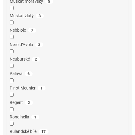
Muškát moravský
5
Muškát žlutý
3
Nebbiolo
7
Nero d’Avola
3
Neuburské
2
Pálava
6
Pinot Meunier
1
Regent
2
Rondinella
1
Rulandské bílé
17