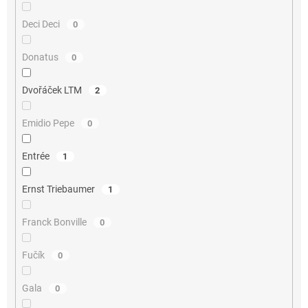
Deci Deci
0
Donatus
0
Dvořáček LTM
2
Emidio Pepe
0
Entrée
1
Ernst Triebaumer
1
Franck Bonville
0
Fučík
0
Gala
0