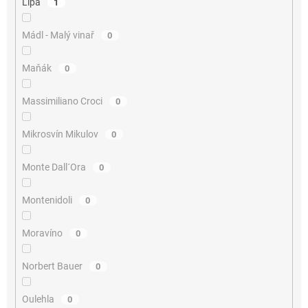
Lípa
1
Mádl - Malý vinař
0
Maňák
0
Massimiliano Croci
0
Mikrosvín Mikulov
0
Monte Dall´Ora
0
Montenidoli
0
Moravíno
0
Norbert Bauer
0
Oulehla
0