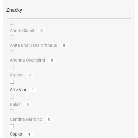
Značky
André Clouet
0
Anita und Hans Nittnaus
0
Arianna Occhipinti
0
Arpepe
0
Arte Vini
1
Baláž
0
Cantina Giardino
0
Čapka
1