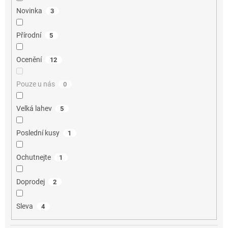
Novinka
3
Přírodní
5
Ocenění
12
Pouze u nás
0
Velká lahev
5
Poslední kusy
1
Ochutnejte
1
Doprodej
2
Sleva
4