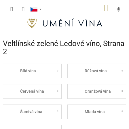
Přejít
NÁKUP
na
obsah
KOŠÍK
Veltlínské zelené Ledové víno
, Strana
2
Bílá vína
Růžová vína
Červená vína
Oranžová vína
Šumivá vína
Mladá vína