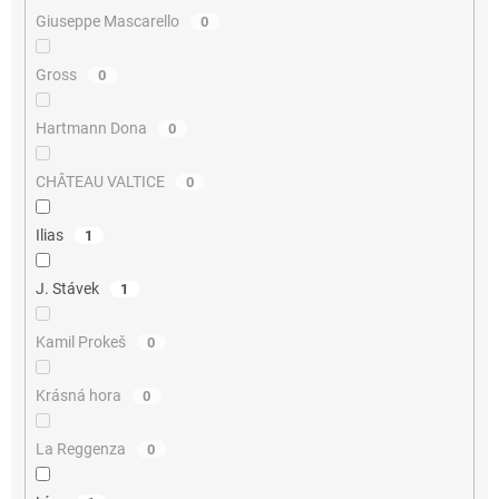
Giuseppe Mascarello
0
Gross
0
Hartmann Dona
0
CHÂTEAU VALTICE
0
Ilias
1
J. Stávek
1
Kamil Prokeš
0
Krásná hora
0
La Reggenza
0