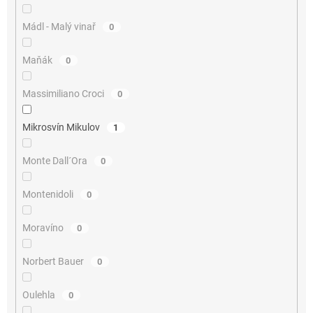
Mádl - Malý vinař
0
Maňák
0
Massimiliano Croci
0
Mikrosvín Mikulov
1
Monte Dall´Ora
0
Montenidoli
0
Moravíno
0
Norbert Bauer
0
Oulehla
0