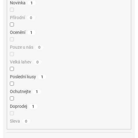
Novinka
1
Přírodní
0
Ocenění
1
Pouze u nás
0
Velká lahev
0
Poslední kusy
1
Ochutnejte
1
Doprodej
1
Sleva
0