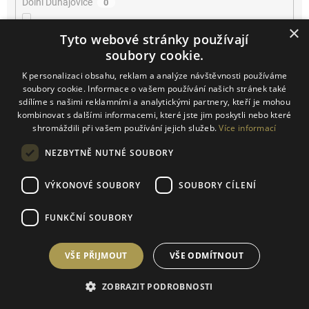
Dolní Dunajovice
0
×
Dolní Kounice
0
Tyto webové stránky používají
soubory cookie.
Farra di Soligo
0
K personalizaci obsahu, reklam a analýze návštěvnosti používáme
soubory cookie. Informace o vašem používání našich stránek také
Horní Bojanovice
sdílíme s našimi reklamními a analytickými partnery, kteří je mohou
0
kombinovat s dalšími informacemi, které jste jim poskytli nebo které
shromáždili při vašem používání jejich služeb.
Více informací
Josefov
0
NEZBYTNĚ NUTNÉ SOUBORY
Kačina
0
VÝKONOVÉ SOUBORY
SOUBORY CÍLENÍ
Klentnice
0
FUNKČNÍ SOUBORY
Konice
0
VŠE PŘIJMOUT
VŠE ODMÍTNOUT
Kurdějov
0
ZOBRAZIT PODROBNOSTI
Kutná Hora
0