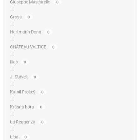
Giuseppe Mascarello
0
Gross
0
Hartmann Dona
0
CHÂTEAU VALTICE
0
Ilias
0
J. Stávek
0
Kamil Prokeš
0
Krásná hora
0
La Reggenza
0
Lípa
0