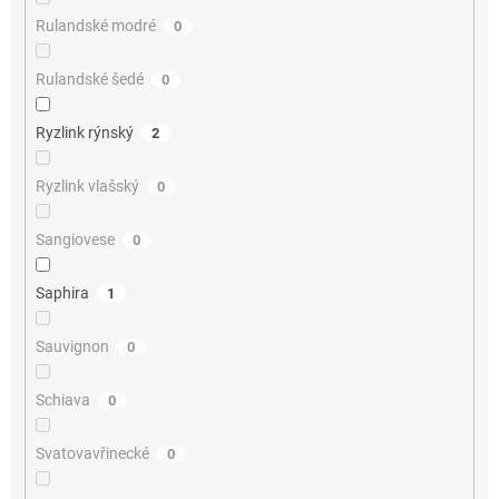
Rulandské modré
0
Rulandské šedé
0
Ryzlink rýnský
2
Ryzlink vlašský
0
Sangiovese
0
Saphira
1
Sauvignon
0
Schiava
0
Svatovavřinecké
0