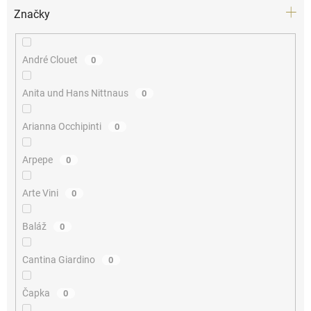
Značky
André Clouet
0
Anita und Hans Nittnaus
0
Arianna Occhipinti
0
Arpepe
0
Arte Vini
0
Baláž
0
Cantina Giardino
0
Čapka
0