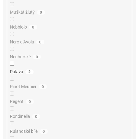
Muškát žlutý
0
Nebbiolo
0
Nero d’Avola
0
Neuburské
0
Pálava
2
Pinot Meunier
0
Regent
0
Rondinella
0
Rulandské bílé
0