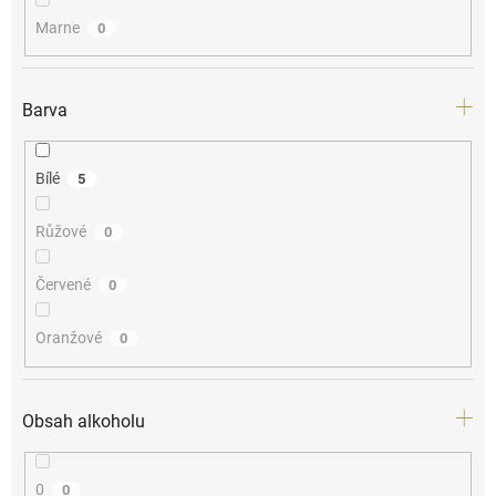
Marne
0
Barva
Bílé
5
Růžové
0
Červené
0
Oranžové
0
Obsah alkoholu
0
0