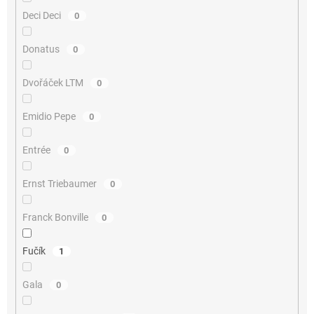
Deci Deci
0
Donatus
0
Dvořáček LTM
0
Emidio Pepe
0
Entrée
0
Ernst Triebaumer
0
Franck Bonville
0
Fučík
1
Gala
0