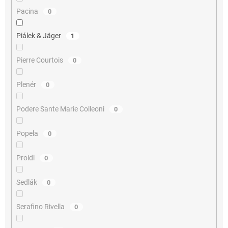
Pacina
0
Piálek & Jäger
1
Pierre Courtois
0
Plenér
0
Podere Sante Marie Colleoni
0
Popela
0
Proidl
0
Sedlák
0
Serafino Rivella
0