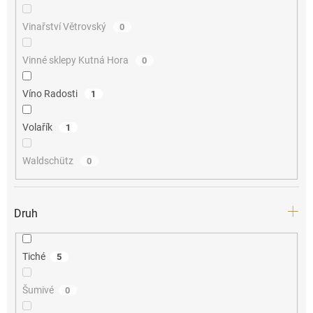
Vinařství Větrovský
0
Vinné sklepy Kutná Hora
0
Víno Radosti
1
Volařík
1
Waldschütz
0
Druh
Tiché
5
Šumivé
0