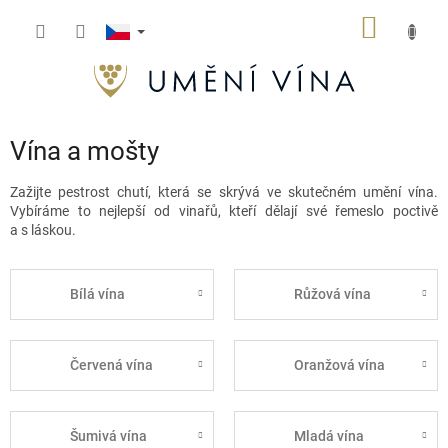
Přejít
NÁKUP
na
obsah
KOŠÍK
Vína a mošty
Zažijte pestrost chutí, která se skrývá ve skutečném umění vína.
Vybíráme to nejlepší od vinařů, kteří dělají své řemeslo poctivě
a s láskou.
Bílá vína
Růžová vína
Červená vína
Oranžová vína
Šumivá vína
Mladá vína