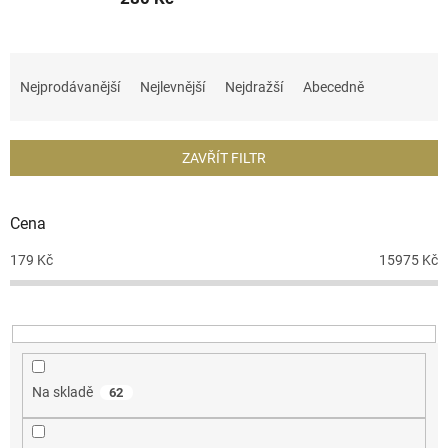
Ř
a
Nejprodávanější
Nejlevnější
Nejdražší
Abecedně
z
e
n
ZAVŘÍT FILTR
í
p
r
Cena
o
d
179
Kč
15975
Kč
u
k
t
ů
Na skladě
62