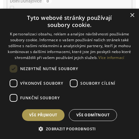
Dolní Dunajovice
0
×
Dolní Kounice
0
Tyto webové stránky používají
soubory cookie.
Farra di Soligo
0
K personalizaci obsahu, reklam a analýze návštěvnosti používáme
soubory cookie. Informace o vašem používání našich stránek také
Horní Bojanovice
sdílíme s našimi reklamními a analytickými partnery, kteří je mohou
0
kombinovat s dalšími informacemi, které jste jim poskytli nebo které
shromáždili při vašem používání jejich služeb.
Více informací
Josefov
1
NEZBYTNĚ NUTNÉ SOUBORY
Kačina
0
VÝKONOVÉ SOUBORY
SOUBORY CÍLENÍ
Klentnice
1
FUNKČNÍ SOUBORY
Konice
0
VŠE PŘIJMOUT
VŠE ODMÍTNOUT
Kurdějov
4
ZOBRAZIT PODROBNOSTI
Kutná Hora
0