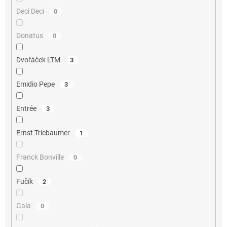
Deci Deci
0
Donatus
0
Dvořáček LTM
3
Emidio Pepe
3
Entrée
3
Ernst Triebaumer
1
Franck Bonville
0
Fučík
2
Gala
0