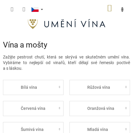
Přejít
NÁKUP
na
obsah
KOŠÍK
Vína a mošty
Zažijte pestrost chutí, která se skrývá ve skutečném umění vína.
Vybíráme to nejlepší od vinařů, kteří dělají své řemeslo poctivě
a s láskou.
Bílá vína
Růžová vína
Červená vína
Oranžová vína
Šumivá vína
Mladá vína