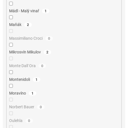
Mádl - Malý vinař
1
Maňák
2
Massimiliano Croci
0
Mikrosvín Mikulov
2
Monte Dall´Ora
0
Montenidoli
1
Moravíno
1
Norbert Bauer
0
Oulehla
0