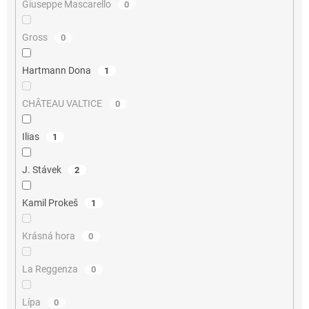
Giuseppe Mascarello
0
Gross
0
Hartmann Dona
1
CHÂTEAU VALTICE
0
Ilias
1
J. Stávek
2
Kamil Prokeš
1
Krásná hora
0
La Reggenza
0
Lípa
0