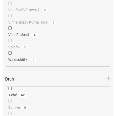
Vinařství Větrovský
0
Vinné sklepy Kutná Hora
0
Víno Radosti
4
Volařík
0
Waldschütz
1
Druh
Tiché
62
Šumivé
0