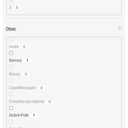
3
0
Obec
Avize
0
Bavory
1
Bouzy
0
Castell'Arquato
0
Crouttes-sur-Marne
0
Dobré Pole
1