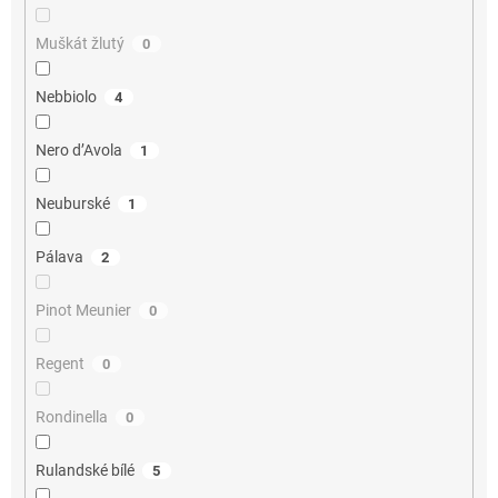
Muškát žlutý
0
Nebbiolo
4
Nero d’Avola
1
Neuburské
1
Pálava
2
Pinot Meunier
0
Regent
0
Rondinella
0
Rulandské bílé
5