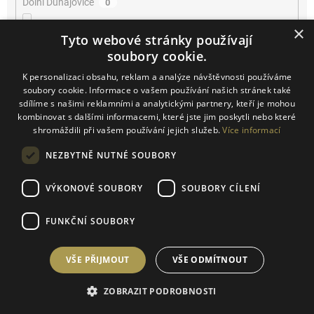
Dolní Dunajovice
0
×
Dolní Kounice
0
Tyto webové stránky používají
soubory cookie.
Farra di Soligo
0
K personalizaci obsahu, reklam a analýze návštěvnosti používáme
soubory cookie. Informace o vašem používání našich stránek také
Horní Bojanovice
sdílíme s našimi reklamními a analytickými partnery, kteří je mohou
1
kombinovat s dalšími informacemi, které jste jim poskytli nebo které
shromáždili při vašem používání jejich služeb.
Více informací
Josefov
2
NEZBYTNĚ NUTNÉ SOUBORY
Kačina
0
VÝKONOVÉ SOUBORY
SOUBORY CÍLENÍ
Klentnice
1
FUNKČNÍ SOUBORY
Konice
1
VŠE PŘIJMOUT
VŠE ODMÍTNOUT
Kurdějov
0
ZOBRAZIT PODROBNOSTI
Kutná Hora
1