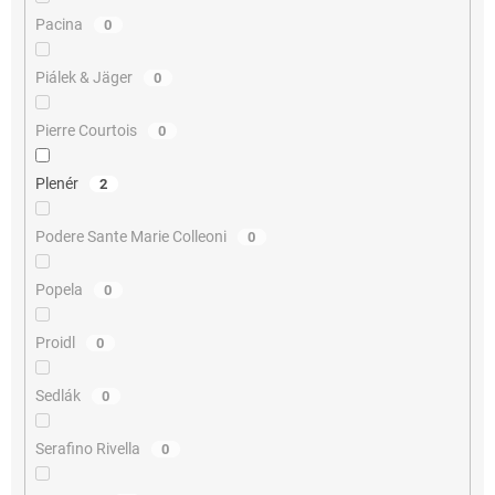
Pacina
0
Piálek & Jäger
0
Pierre Courtois
0
Plenér
2
Podere Sante Marie Colleoni
0
Popela
0
Proidl
0
Sedlák
0
Serafino Rivella
0