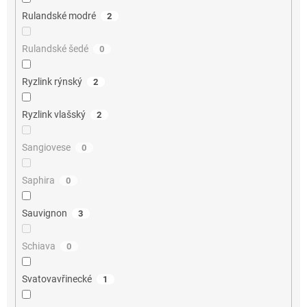
Rulandské modré
2
Rulandské šedé
0
Ryzlink rýnský
2
Ryzlink vlašský
2
Sangiovese
0
Saphira
0
Sauvignon
3
Schiava
0
Svatovavřinecké
1