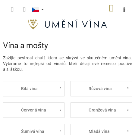
Přejít
NÁKUP
na
obsah
KOŠÍK
Vína a mošty
Zažijte pestrost chutí, která se skrývá ve skutečném umění vína.
Vybíráme to nejlepší od vinařů, kteří dělají své řemeslo poctivě
a s láskou.
Bílá vína
Růžová vína
Červená vína
Oranžová vína
Šumivá vína
Mladá vína