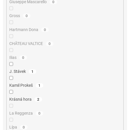
Giuseppe Mascarello
0
Gross
0
Hartmann Dona
0
CHÂTEAU VALTICE
0
Ilias
0
J. Stávek
1
Kamil Prokeš
1
Krásná hora
2
La Reggenza
0
Lípa
0