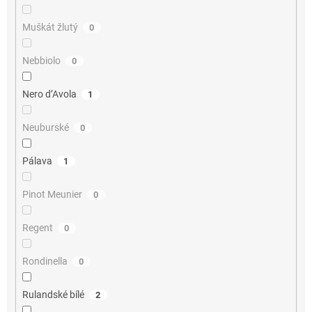
Muškát žlutý
0
Nebbiolo
0
Nero d’Avola
1
Neuburské
0
Pálava
1
Pinot Meunier
0
Regent
0
Rondinella
0
Rulandské bílé
2