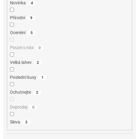
Novinka
4
Přírodní
9
Ocenění
5
Pouze u nás
0
Velká lahev
2
Poslední kusy
1
Ochutnejte
2
Doprodej
0
Sleva
3