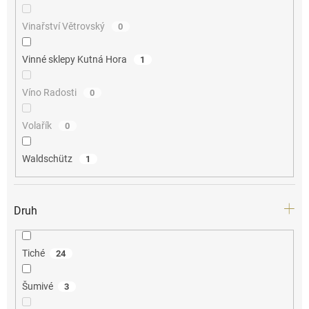
Vinařství Větrovský
0
Vinné sklepy Kutná Hora
1
Víno Radosti
0
Volařík
0
Waldschütz
1
Druh
Tiché
24
Šumivé
3