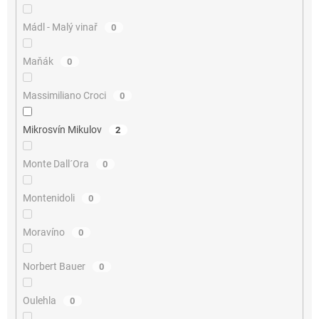
Mádl - Malý vinař
0
Maňák
0
Massimiliano Croci
0
Mikrosvín Mikulov
2
Monte Dall´Ora
0
Montenidoli
0
Moravíno
0
Norbert Bauer
0
Oulehla
0