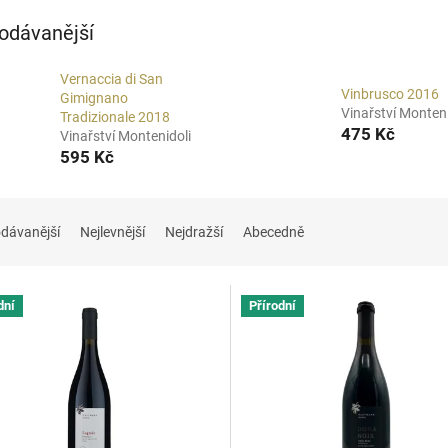
odávanější
Vernaccia di San
Vinbrusco 2016
Gimignano
Vinařství Monteni
Tradizionale 2018
475 Kč
Vinařství Montenidoli
595 Kč
dávanější
Nejlevnější
Nejdražší
Abecedně
dní
Přírodní