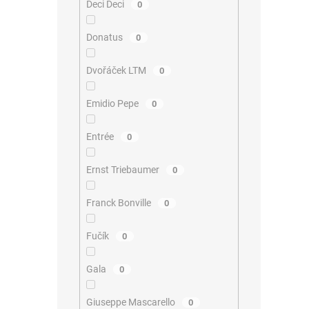
Deci Deci
0
Donatus
0
Dvořáček LTM
0
Emidio Pepe
0
Entrée
0
Ernst Triebaumer
0
Franck Bonville
0
Fučík
0
Gala
0
Giuseppe Mascarello
0