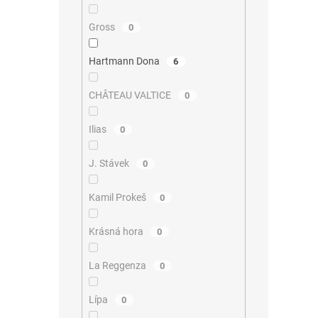
Gross
0
Hartmann Dona
6
CHÂTEAU VALTICE
0
Ilias
0
J. Stávek
0
Kamil Prokeš
0
Krásná hora
0
La Reggenza
0
Lípa
0