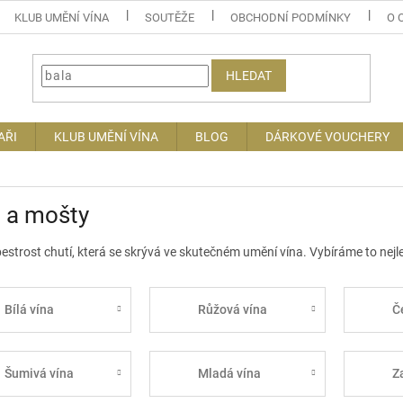
KLUB UMĚNÍ VÍNA
SOUTĚŽE
OBCHODNÍ PODMÍNKY
O 
HLEDAT
AŘI
KLUB UMĚNÍ VÍNA
BLOG
DÁRKOVÉ VOUCHERY
 a mošty
pestrost chutí, která se skrývá ve skutečném umění vína. Vybíráme to nejlep
Bílá vína
Růžová vína
Č
Šumivá vína
Mladá vína
Z