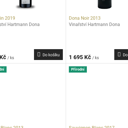
in 2019
Dona Noir 2013
ství Hartmann Dona
Vinařství Hartmann Dona
Do košíku
Do
 Kč
1 695 Kč
/ ks
/ ks
dní
Přírodní
 Blanc 2013
Sauvignon Blanc 2017