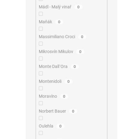
Mádl - Malý vinař
0
Maňák
0
Massimiliano Croci
0
Mikrosvín Mikulov
0
Monte Dall´Ora
0
Montenidoli
0
Moravíno
0
Norbert Bauer
0
Oulehla
0