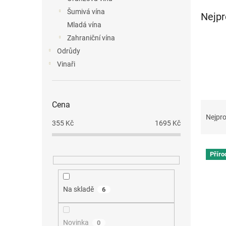
n
Šumivá vína
Nejpr
e
Mladá vína
l
Zahraniční vína
Odrůdy
Vinaři
Ř
Cena
a
Nejpro
355
Kč
1695
Kč
z
e
V
n
Příro
ý
í
p
p
i
r
Na skladě
6
s
o
p
d
r
u
Novinka
0