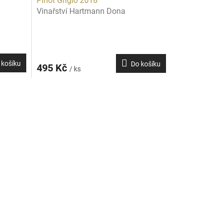
Pinot Grigio 2018
Vinařství Hartmann Dona
 košíku
Do košíku
495 Kč
/ ks