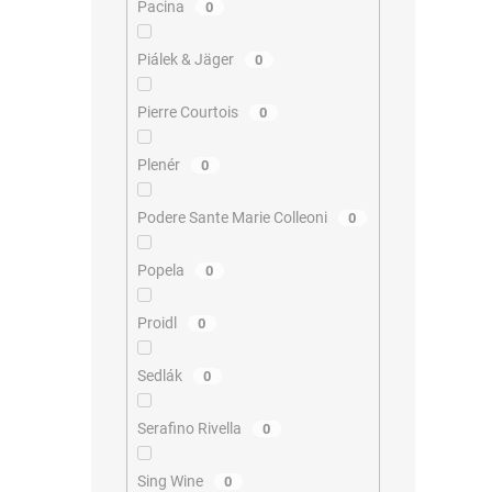
Pacina
0
Piálek & Jäger
0
Pierre Courtois
0
Plenér
0
Podere Sante Marie Colleoni
0
Popela
0
Proidl
0
Sedlák
0
Serafino Rivella
0
Sing Wine
0