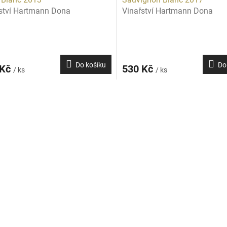
ství Hartmann Dona
Vinařství Hartmann Dona
Do košíku
Do
 Kč
530 Kč
/ ks
/ ks
O
v
l
á
d
a
c
í
p
r
v
k
y
v