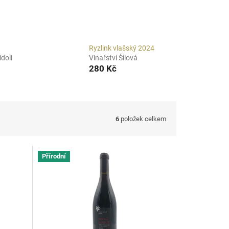
Ryzlink vlašský 2024
doli
Vinařství Šílová
280 Kč
6
položek celkem
Přírodní