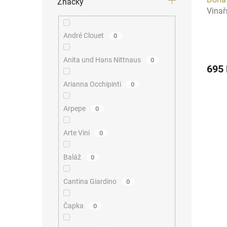
Značky
Vinař
André Clouet
0
Anita und Hans Nittnaus
0
695
Arianna Occhipinti
0
Arpepe
0
Arte Vini
0
Baláž
0
Cantina Giardino
0
Čapka
0