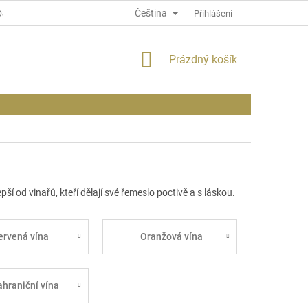
Čeština
OSOBNÍCH ÚDAJÍCH
INFORMACE O WEBU
Přihlášení
NÁKUPNÍ
Prázdný košík
KOŠÍK
ší od vinařů, kteří dělají své řemeslo poctivě a s láskou.
ervená vína
Oranžová vína
ahraniční vína