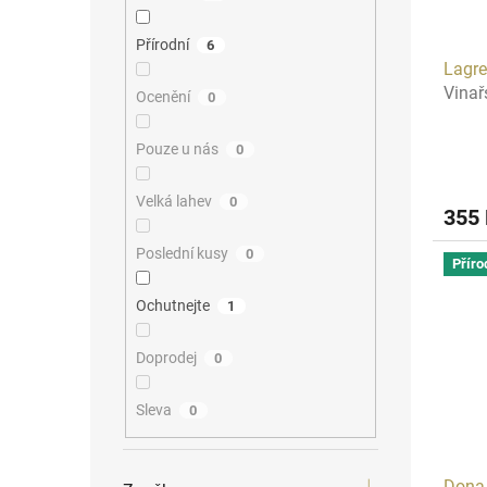
o
k
d
t
Přírodní
u
6
ů
Lagre
k
Vinař
t
Ocenění
0
ů
Pouze u nás
0
Velká lahev
0
355
Poslední kusy
0
Příro
Ochutnejte
1
Doprodej
0
Sleva
0
Dona