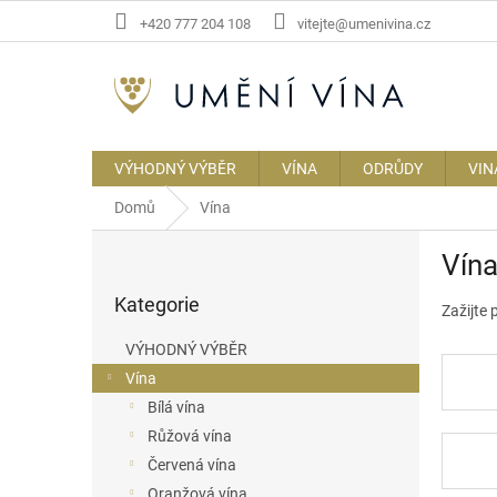
Přejít
+420 777 204 108
vitejte@umenivina.cz
na
obsah
VÝHODNÝ VÝBĚR
VÍNA
ODRŮDY
VIN
Domů
Vína
P
Vína
o
Přeskočit
s
Kategorie
kategorie
Zažijte 
t
r
VÝHODNÝ VÝBĚR
a
Vína
n
Bílá vína
n
í
Růžová vína
p
Červená vína
a
Oranžová vína