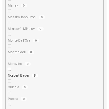
Maňák
0
Massimiliano Croci
0
Mikrosvín Mikulov
0
Monte Dall´Ora
0
Montenidoli
0
Moravíno
0
Norbert Bauer
5
Oulehla
0
Pacina
0