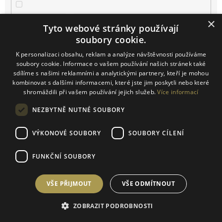
Farra di Soligo
0
×
Tyto webové stránky používají
soubory cookie.
Horní Bojanovice
0
K personalizaci obsahu, reklam a analýze návštěvnosti používáme
soubory cookie. Informace o vašem používání našich stránek také
Josefov
0
sdílíme s našimi reklamními a analytickými partnery, kteří je mohou
kombinovat s dalšími informacemi, které jste jim poskytli nebo které
Kačina
0
shromáždili při vašem používání jejich služeb.
Více informací
NEZBYTNĚ NUTNÉ SOUBORY
Klentnice
0
VÝKONOVÉ SOUBORY
SOUBORY CÍLENÍ
Konice
0
FUNKČNÍ SOUBORY
Kurdějov
0
VŠE PŘIJMOUT
VŠE ODMÍTNOUT
Kutná Hora
0
ZOBRAZIT PODROBNOSTI
Lužice
0