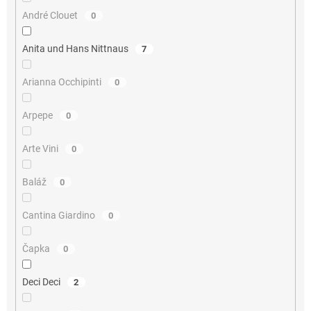
André Clouet
0
Anita und Hans Nittnaus
7
Arianna Occhipinti
0
Arpepe
0
Arte Vini
0
Baláž
0
Cantina Giardino
0
Čapka
0
Deci Deci
2