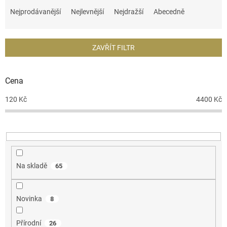
a
Nejprodávanější
Nejlevnější
Nejdražší
Abecedně
z
e
n
ZAVŘÍT FILTR
í
p
r
Cena
o
d
120
Kč
4400
Kč
u
k
t
ů
Na skladě
65
Novinka
8
Přírodní
26