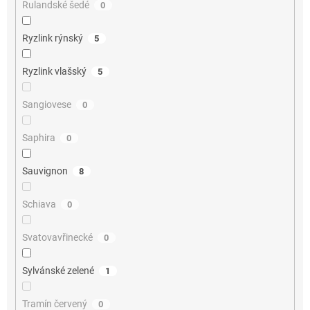
Rulandské šedé
0
Ryzlink rýnský
5
Ryzlink vlašský
5
Sangiovese
0
Saphira
0
Sauvignon
8
Schiava
0
Svatovavřinecké
0
Sylvánské zelené
1
Tramín červený
0