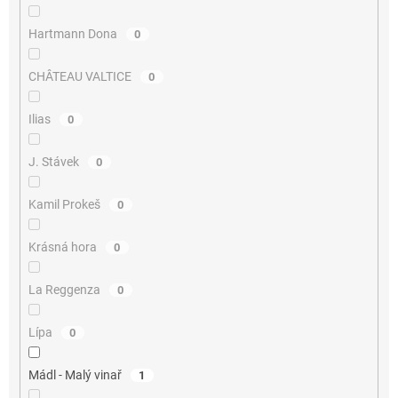
Hartmann Dona
0
CHÂTEAU VALTICE
0
Ilias
0
J. Stávek
0
Kamil Prokeš
0
Krásná hora
0
La Reggenza
0
Lípa
0
Mádl - Malý vinař
1