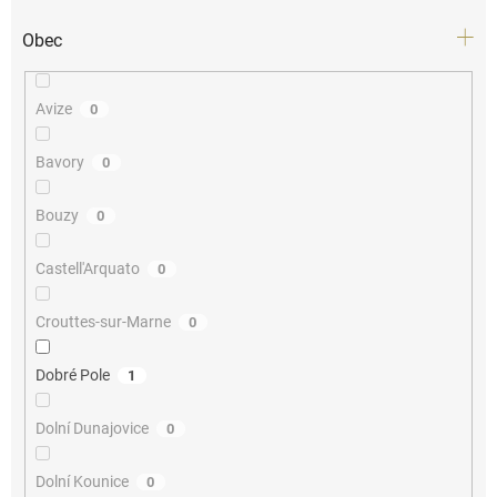
Obec
Avize
0
Bavory
0
Bouzy
0
Castell'Arquato
0
Crouttes-sur-Marne
0
Dobré Pole
1
Dolní Dunajovice
0
Dolní Kounice
0