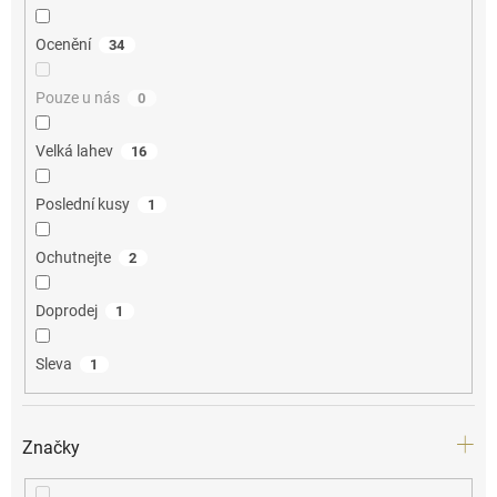
Ocenění
34
Pouze u nás
0
Velká lahev
16
Poslední kusy
1
Ochutnejte
2
Doprodej
1
Sleva
1
Značky