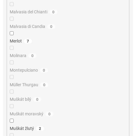
Malvasia del Chianti
0
Malvasia di Candia
0
Merlot
7
Molinara
0
Montepulciano
0
Müller Thurgau
0
Muškát bílý
0
Muškát moravský
0
Muškát žlutý
2