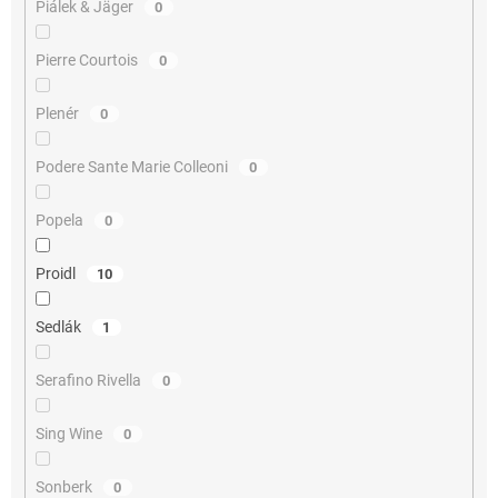
Piálek & Jäger
0
Pierre Courtois
0
Plenér
0
Podere Sante Marie Colleoni
0
Popela
0
Proidl
10
Sedlák
1
Serafino Rivella
0
Sing Wine
0
Sonberk
0