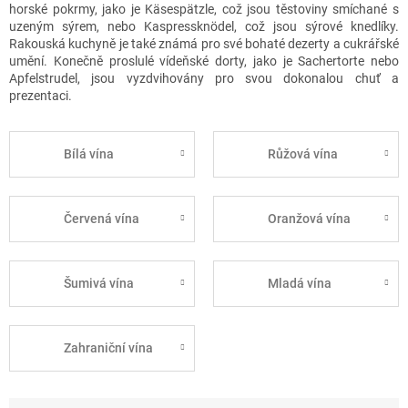
horské pokrmy, jako je Käsespätzle, což jsou těstoviny smíchané s
uzeným sýrem, nebo Kaspressknödel, což jsou sýrové knedlíky.
Rakouská kuchyně je také známá pro své bohaté dezerty a cukrářské
umění. Konečně proslulé vídeňské dorty, jako je Sachertorte nebo
Apfelstrudel, jsou vyzdvihovány pro svou dokonalou chuť a
prezentaci.
Bílá vína
Růžová vína
Červená vína
Oranžová vína
Šumivá vína
Mladá vína
Zahraniční vína
Ř