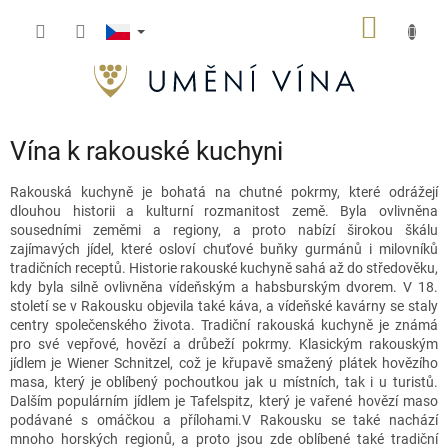
Přejít
NÁKUP
na
obsah
KOŠÍK
Vína k rakouské kuchyni
Rakouská kuchyně je bohatá na chutné pokrmy, které odrážejí
dlouhou historii a kulturní rozmanitost země. Byla ovlivněna
sousedními zeměmi a regiony, a proto nabízí širokou škálu
zajímavých jídel, které osloví chuťové buňky gurmánů i milovníků
tradičních receptů. Historie rakouské kuchyně sahá až do středověku,
kdy byla silně ovlivněna vídeňským a habsburským dvorem. V 18.
století se v Rakousku objevila také káva, a vídeňské kavárny se staly
centry společenského života. Tradiční rakouská kuchyně je známá
pro své vepřové, hovězí a drůbeží pokrmy. Klasickým rakouským
jídlem je Wiener Schnitzel, což je křupavě smažený plátek hovězího
masa, který je oblíbený pochoutkou jak u místních, tak i u turistů.
Dalším populárním jídlem je Tafelspitz, který je vařené hovězí maso
podávané s omáčkou a přílohami.V Rakousku se také nachází
mnoho horských regionů, a proto jsou zde oblíbené také tradiční