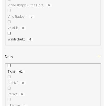
Vinné sklepy Kutná Hora
0
Víno Radosti
0
Volařík
0
Waldschütz
6
Druh
Tiché
62
Šumivé
0
Perlivé
0
Likérové
0