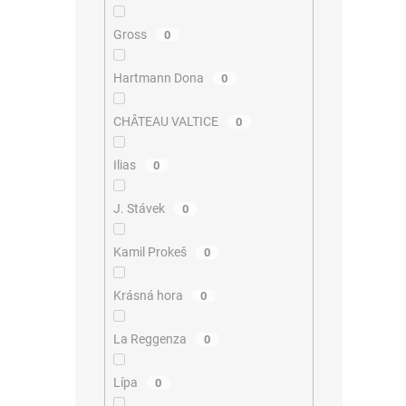
Gross
0
Hartmann Dona
0
CHÂTEAU VALTICE
0
Ilias
0
J. Stávek
0
Kamil Prokeš
0
Krásná hora
0
La Reggenza
0
Lípa
0