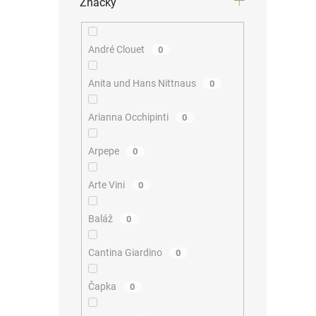
Značky
André Clouet
0
Anita und Hans Nittnaus
0
Arianna Occhipinti
0
Arpepe
0
Arte Vini
0
Baláž
0
Cantina Giardino
0
Čapka
0