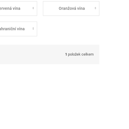
ervená vína
Oranžová vína
ahraniční vína
1
položek celkem