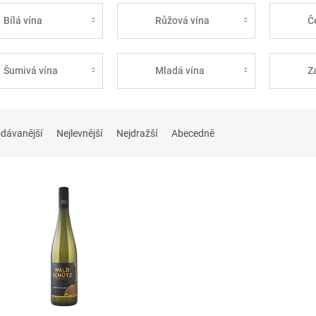
Bílá vína
Růžová vína
Č
Šumivá vína
Mladá vína
Z
dávanější
Nejlevnější
Nejdražší
Abecedně