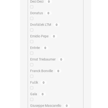
Deci Deci
0
Donatus
0
Dvořáček LTM
0
Emidio Pepe
0
Entrée
0
Ernst Triebaumer
0
Franck Bonville
0
Fučík
0
Gala
0
Giuseppe Mascarello
0