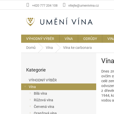
Přejít
+420 777 204 108
vitejte@umenivina.cz
na
obsah
VÝHODNÝ VÝBĚR
VÍNA
ODRŮDY
VIN
Domů
Vína
Vína ke carbonara
P
Vína
o
Přeskočit
s
Kategorie
kategorie
Dnes zn
t
ovčím s
r
VÝHODNÝ VÝBĚR
celé ze
a
odvozen 
Vína
n
z dřevě
Bílá vína
n
1944, kd
í
Růžová vína
vodou a
p
Červená vína
a
Oranžová vína