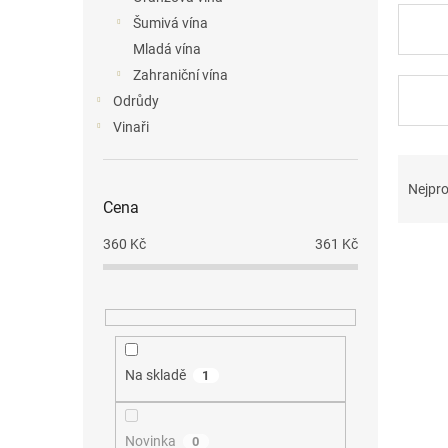
n
Šumivá vína
e
Mladá vína
l
Zahraniční vína
Odrůdy
Vinaři
Ř
a
Nejpro
z
Cena
e
360
Kč
361
Kč
V
n
ý
í
p
p
i
r
s
o
p
d
Na skladě
1
r
u
o
k
d
t
Novinka
0