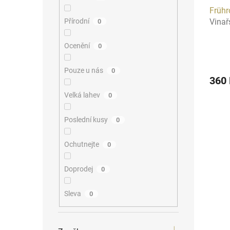
u
ů
Frühr
k
Přírodní
Vina
0
t
ů
Ocenění
0
Pouze u nás
0
360
Velká lahev
0
Poslední kusy
0
Ochutnejte
0
Doprodej
0
Sleva
0