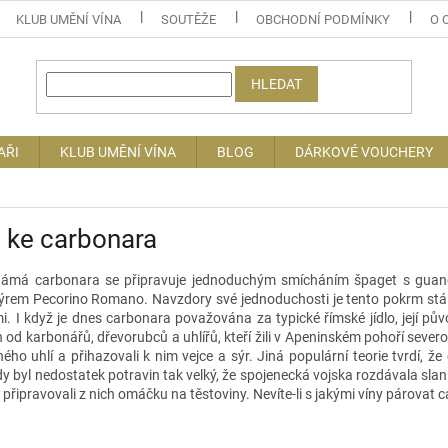
KLUB UMĚNÍ VÍNA
SOUTĚŽE
OBCHODNÍ PODMÍNKY
O 
HLEDAT
AŘI
KLUB UMĚNÍ VÍNA
BLOG
DÁRKOVÉ VOUCHERY
 ke carbonara
ámá carbonara se připravuje jednoduchým smícháním špaget s guanci
ýrem Pecorino Romano. Navzdory své jednoduchosti je tento pokrm stále 
mi.
I když je dnes carbonara považována za typické římské jídlo, její p
od karbonářů, dřevorubců a uhlířů, kteří žili v Apeninském pohoří severo
ného uhlí a přihazovali k nim vejce a sýr.
Jiná populární teorie tvrdí, 
y byl nedostatek potravin tak velký, že spojenecká vojska rozdávala slani
 připravovali z nich omáčku na těstoviny.
Nevíte-li s jakými víny párovat c