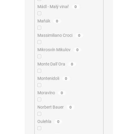
Mádl - Malý vinař
0
Maňák
0
Massimiliano Croci
0
Mikrosvín Mikulov
0
Monte Dall´Ora
0
Montenidoli
0
Moravíno
0
Norbert Bauer
0
Oulehla
0