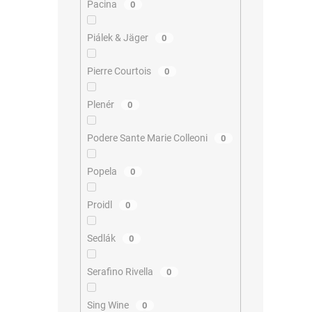
Pacina
0
Piálek & Jäger
0
Pierre Courtois
0
Plenér
0
Podere Sante Marie Colleoni
0
Popela
0
Proidl
0
Sedlák
0
Serafino Rivella
0
Sing Wine
0