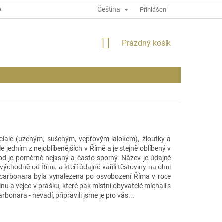
Čeština
OSOBNÍCH ÚDAJÍCH
INFORMACE O WEBU
Přihlášení
NÁKUPNÍ
Prázdný košík
KOŠÍK
ale (uzeným, sušeným, vepřovým lalokem), žloutky a
jedním z nejoblíbenějších v Římě a je stejně oblíbený v
ůvod je poměrně nejasný a často sporný. Název je údajně
východně od Říma a kteří údajně vařili těstoviny na ohni
že carbonara byla vynalezena po osvobození Říma v roce
nu a vejce v prášku, které pak místní obyvatelé míchali s
arbonara - nevadí, připravili jsme je pro vás...