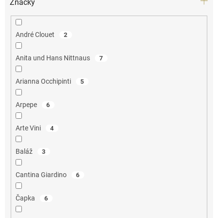
Značky
André Clouet
2
Anita und Hans Nittnaus
7
Arianna Occhipinti
5
Arpepe
6
Arte Vini
4
Baláž
3
Cantina Giardino
6
Čapka
6