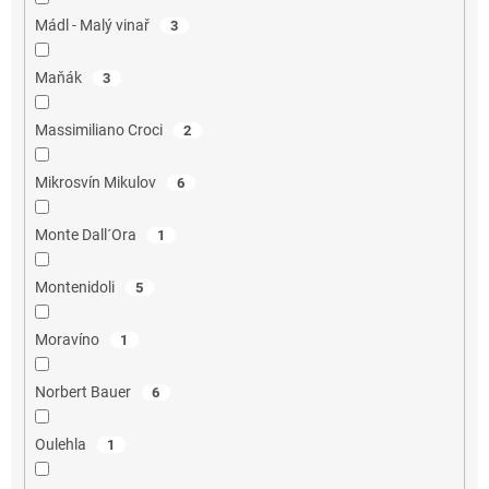
Mádl - Malý vinař
3
Maňák
3
Massimiliano Croci
2
Mikrosvín Mikulov
6
Monte Dall´Ora
1
Montenidoli
5
Moravíno
1
Norbert Bauer
6
Oulehla
1