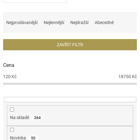
Ř
a
Nejprodávanější
Nejlevnější
Nejdražší
Abecedně
z
e
n
ZAVŘÍT FILTR
í
p
r
Cena
o
d
120
Kč
18750
Kč
u
k
t
ů
Na skladě
264
Novinka
50