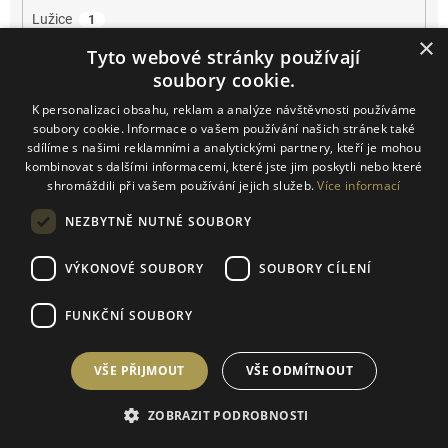
Lužice
1
×
Tyto webové stránky používají
Mikulčice
2
soubory cookie.
K personalizaci obsahu, reklam a analýze návštěvnosti používáme
Mikulov
13
soubory cookie. Informace o vašem používání našich stránek také
sdílíme s našimi reklamními a analytickými partnery, kteří je mohou
Miroslav
1
kombinovat s dalšími informacemi, které jste jim poskytli nebo které
shromáždili při vašem používání jejich služeb.
Více informací
Němčičky
5
NEZBYTNĚ NUTNÉ SOUBORY
Novosedly
4
VÝKONOVÉ SOUBORY
SOUBORY CÍLENÍ
Novosedly na Moravě
1
FUNKČNÍ SOUBORY
Olbrahomice
1
VŠE PŘIJMOUT
VŠE ODMÍTNOUT
Pavlov
2
ZOBRAZIT PODROBNOSTI