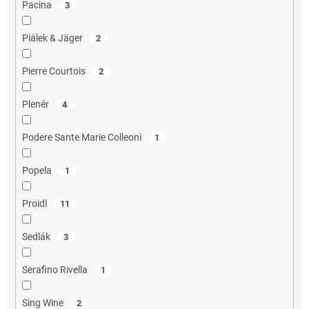
Pacina
3
Piálek & Jäger
2
Pierre Courtois
2
Plenér
4
Podere Sante Marie Colleoni
1
Popela
1
Proidl
11
Sedlák
3
Serafino Rivella
1
Sing Wine
2