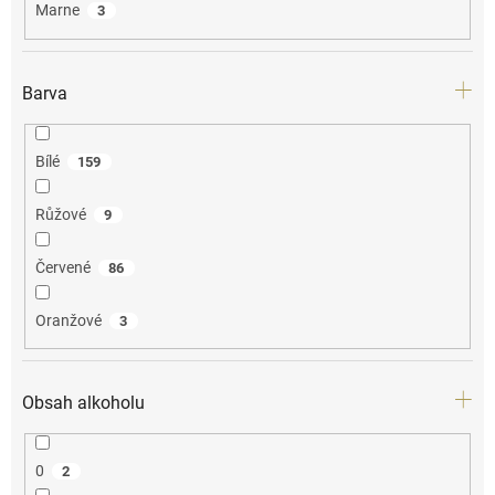
Marne
3
Barva
Bílé
159
Růžové
9
Červené
86
Oranžové
3
Obsah alkoholu
0
2