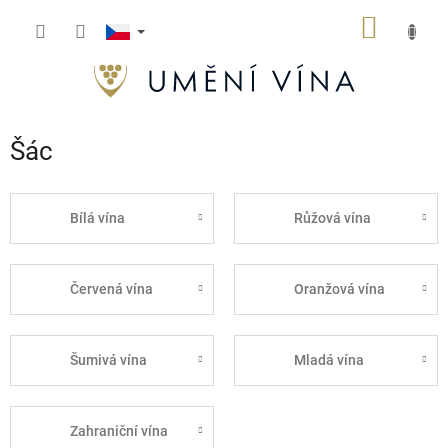
Přejít
NÁKUP
na
obsah
KOŠÍK
Šác
Bílá vína
Růžová vína
Červená vína
Oranžová vína
Šumivá vína
Mladá vína
Zahraniční vína