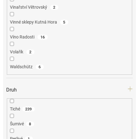
Vinařství Větrovský
2
Vinné sklepy Kutná Hora
5
Víno Radosti
16
Volařík
2
Waldschütz
6
Druh
Tiché
239
Šumivé
8
Perlivé
1