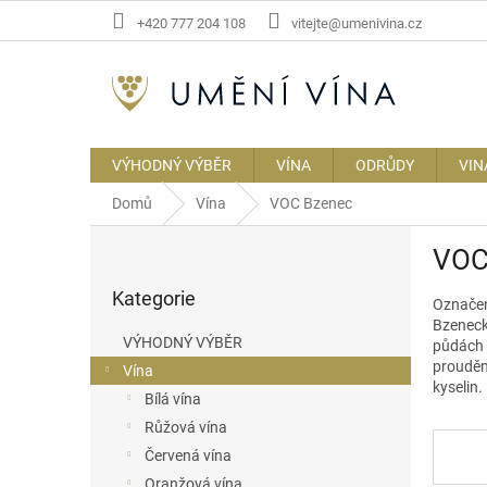
Přejít
+420 777 204 108
vitejte@umenivina.cz
na
obsah
VÝHODNÝ VÝBĚR
VÍNA
ODRŮDY
VIN
Domů
Vína
VOC Bzenec
P
VOC
o
Přeskočit
s
Kategorie
kategorie
Označen
t
Bzenec
r
VÝHODNÝ VÝBĚR
půdách 
a
prouděn
Vína
n
kyselin.
Bílá vína
n
í
Růžová vína
p
Červená vína
a
Oranžová vína