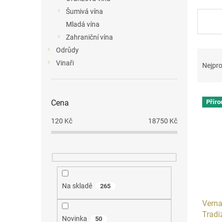
n
Šumivá vína
e
Mladá vína
l
Zahraniční vína
Odrůdy
Ř
a
Vinaři
Nejpro
z
e
V
n
Příro
Cena
ý
í
p
p
120
Kč
18750
Kč
i
r
s
o
p
d
r
u
o
k
d
t
Na skladě
265
u
ů
Verna
k
Tradi
t
Novinka
50