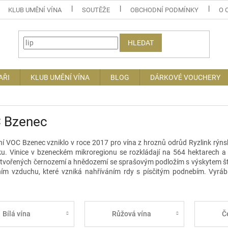
KLUB UMĚNÍ VÍNA
SOUTĚŽE
OBCHODNÍ PODMÍNKY
O 
HLEDAT
AŘI
KLUB UMĚNÍ VÍNA
BLOG
DÁRKOVÉ VOUCHERY
 Bzenec
í VOC Bzenec vzniklo v roce 2017 pro vína z hroznů odrůd Ryzlink rýns
ku
. Vinice v bzeneckém mikroregionu se rozkládají na 564
hektarech
a 
tvořených černozemí a hnědozemí
se sprašovým podložím s výskytem št
ím vzduchu, které vzniká nah
říváním
r
dy
s písčitým podnebím. Vyrábí
Bílá vína
Růžová vína
Č