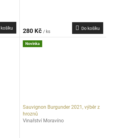
 košíku
Do košíku
280 Kč
/ ks
Novinka
Sauvignon Burgunder 2021, výběr z
hroznů
Vinařství Moravíno