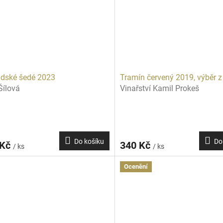
dské šedé 2023
Tramín červený 2019, výběr z
Šílová
Vinařství Kamil Prokeš
Do košíku
Do
 Kč
340 Kč
/ ks
/ ks
Ocenění